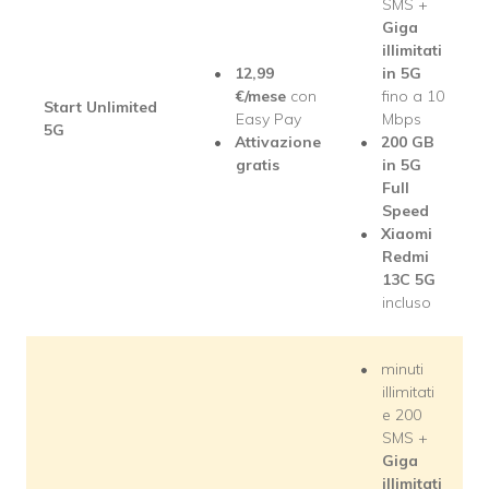
SMS +
Giga
illimitati
12,99
in 5G
€/mese
con
fino a 10
Start Unlimited
Easy Pay
Mbps
5G
Attivazione
200 GB
gratis
in 5G
Full
Speed
Xiaomi
Redmi
13C 5G
incluso
minuti
illimitati
e 200
SMS +
Giga
illimitati