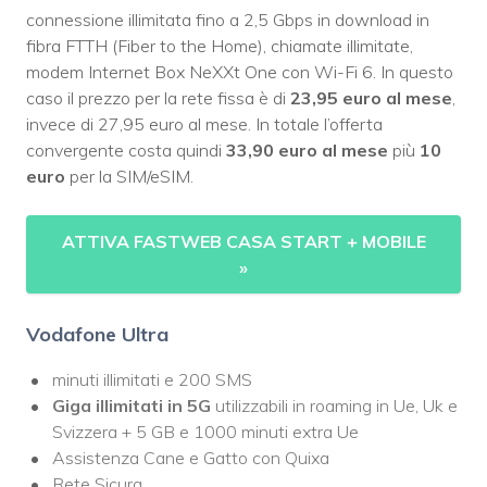
connessione illimitata fino a 2,5 Gbps in download in
fibra FTTH (Fiber to the Home), chiamate illimitate,
modem Internet Box NeXXt One con Wi-Fi 6. In questo
caso il prezzo per la rete fissa è di
23,95 euro al mese
,
invece di 27,95 euro al mese. In totale l’offerta
convergente costa quindi
33,90 euro al mese
più
10
euro
per la SIM/eSIM.
ATTIVA FASTWEB CASA START + MOBILE
»
Vodafone Ultra
minuti illimitati e 200 SMS
Giga illimitati in 5G
utilizzabili in roaming in Ue, Uk e
Svizzera + 5 GB e 1000 minuti extra Ue
Assistenza Cane e Gatto con Quixa
Rete Sicura