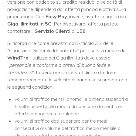
versione con addebito su credito residuo la velocità di
navigazione dipenderà dall’offerta principale attiva sulla
propria linea. Con
Easy Pay
, invece, avrete in ogni caso
Giga illimitati in 5G
. Per disattivare l’offerta potete
contattare il
Servizio Clienti
al
159
.
Si ricorda che come previsto dall’Articolo 3.2 delle
“Condizioni Generali di Contratto” per i servizi mobile di
WindTre
, l’utilizzo dei Giga illimitati deve essere
“
personale e conforme a criteri di buona fede e
correttezza
“. L’operatore si riserva il diritto di ridurre
temporaneamente la velocità di banda se si presentano
le seguenti condizioni:
volumi di traffico mensili anomali e almeno superiori a
5 volte rispetto alla media di consumo di clienti con
offerte omogenee o analoghe
volumi di traffico dati superiore per tre mesi
consecutivi al volume del traffico medio mensile di
clienti con offerte omogenee o analoghe