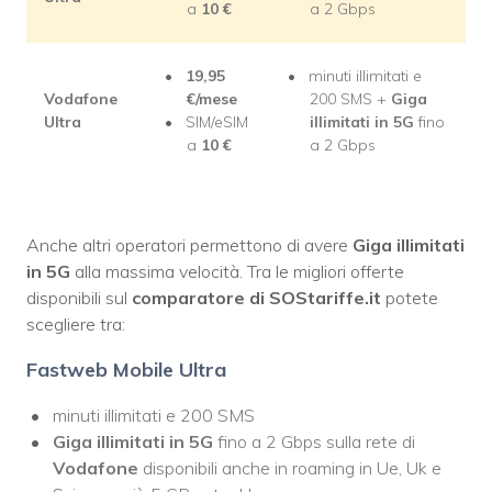
a
10
€
a 2 Gbps
19,95
minuti illimitati e
Vodafone
€/mese
200 SMS +
Giga
Ultra
SIM/eSIM
illimitati in 5G
fino
a
10
€
a 2 Gbps
Anche altri operatori permettono di avere
Giga illimitati
in 5G
alla massima velocità. Tra le migliori offerte
disponibili sul
comparatore di SOStariffe.it
potete
scegliere tra:
Fastweb Mobile Ultra
minuti illimitati e 200 SMS
Giga illimitati in 5G
fino a 2 Gbps sulla rete di
Vodafone
disponibili anche in roaming in Ue, Uk e