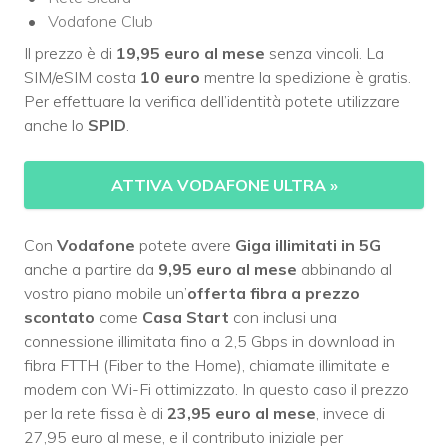
Vodafone Club
Il prezzo è di
19,95 euro al mese
senza vincoli. La
SIM/eSIM costa
10 euro
mentre la spedizione è gratis.
Per effettuare la verifica dell’identità potete utilizzare
anche lo
SPID
.
ATTIVA VODAFONE ULTRA
»
Con
Vodafone
potete avere
Giga illimitati in 5G
anche a partire da
9,95 euro al mese
abbinando al
vostro piano mobile un’
offerta fibra a prezzo
scontato
come
Casa Start
con inclusi una
connessione illimitata fino a 2,5 Gbps in download in
fibra FTTH (Fiber to the Home), chiamate illimitate e
modem con Wi-Fi ottimizzato. In questo caso il prezzo
per la rete fissa è di
23,95 euro al mese
, invece di
27,95 euro al mese, e il contributo iniziale per