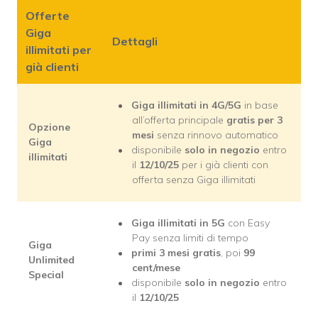
Offerte
Giga
Dettagli
illimitati per
già clienti
Giga illimitati in 4G/5G
in base
all’offerta principale
gratis per 3
Opzione
mesi
senza rinnovo automatico
Giga
disponibile
solo in negozio
entro
illimitati
il
12/10/25
per i già clienti con
offerta senza Giga illimitati
Giga illimitati in 5G
con Easy
Pay senza limiti di tempo
Giga
primi 3 mesi gratis
, poi
99
Unlimited
cent/mese
Special
disponibile
solo in negozio
entro
il
12/10/25