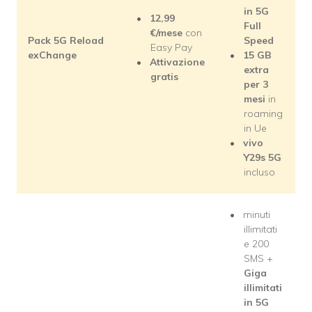
in 5G
12,99
Full
€/mese
con
Pack 5G Reload
Speed
Easy Pay
exChange
15 GB
Attivazione
extra
gratis
per 3
mesi
in
roaming
in Ue
vivo
Y29s 5G
incluso
minuti
illimitati
e 200
SMS +
Giga
illimitati
in 5G