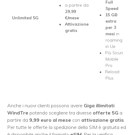
Full
a partire da
Speed
29,99
15 GB
Unlimited 5G
€/mese
extra
Attivazione
per 3
gratis
mesi
in
roaming
in Ue
Più Sicuri
Mobile
Pro
Reload
Plus
Anche i nuovi clienti possono avere
Giga illimitati
WindTre
potendo scegliere tra diverse
offerte 5G
a
partire da
9,99 euro al mese
con
attivazione gratis
.
Per tutte le offerte la spedizione della SIM è gratuita ed
è disponibile anche il formato
eSIM
. Per la verifica