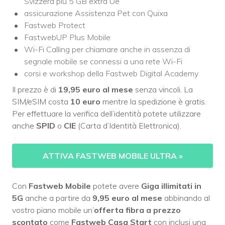
Svizzera più 5 GB extra Ue
assicurazione Assistenza Pet con Quixa
Fastweb Protect
FastwebUP Plus Mobile
Wi-Fi Calling per chiamare anche in assenza di
segnale mobile se connessi a una rete Wi-Fi
corsi e workshop della Fastweb Digital Academy
Il prezzo è di
19,95 euro al mese
senza vincoli. La
SIM/eSIM costa
10 euro
mentre la spedizione è gratis.
Per effettuare la verifica dell’identità potete utilizzare
anche
SPID
o
CIE
(Carta d’Identità Elettronica).
ATTIVA FASTWEB MOBILE ULTRA
»
Con
Fastweb Mobile
potete avere
Giga illimitati in
5G
anche a partire da
9,95 euro al mese
abbinando al
vostro piano mobile un’
offerta fibra a prezzo
scontato
come
Fastweb Casa Start
con inclusi una