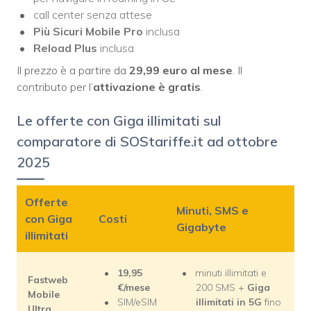
call center senza attese
Più Sicuri Mobile Pro
inclusa
Reload Plus
inclusa
Il prezzo è a partire da
29,99 euro al mese
. Il
contributo per l’
attivazione è gratis
.
Le offerte con Giga illimitati sul
comparatore di SOStariffe.it ad ottobre
2025
Offerte
Minuti, SMS e
con Giga
Costi
Gigabyte
illimitati
19,95
minuti illimitati e
Fastweb
€/mese
200 SMS +
Giga
Mobile
SIM/eSIM
illimitati in 5G
fino
Ultra