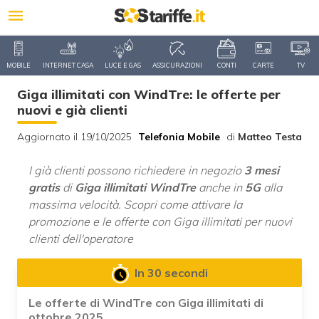
MOBILE
INTERNET CASA
LUCE E GAS
ASSICURAZIONI
CONTI
CARTE
TV
Giga illimitati con WindTre: le offerte per
nuovi e già clienti
Aggiornato il 19/10/2025
Telefonia Mobile
di
Matteo Testa
I già clienti possono richiedere in negozio
3 mesi
gratis
di
Giga illimitati WindTre
anche in
5G
alla
massima velocità. Scopri come attivare la
promozione e le offerte con Giga illimitati per nuovi
clienti dell'operatore
In 30 secondi
Le offerte di WindTre con Giga illimitati di
ottobre 2025