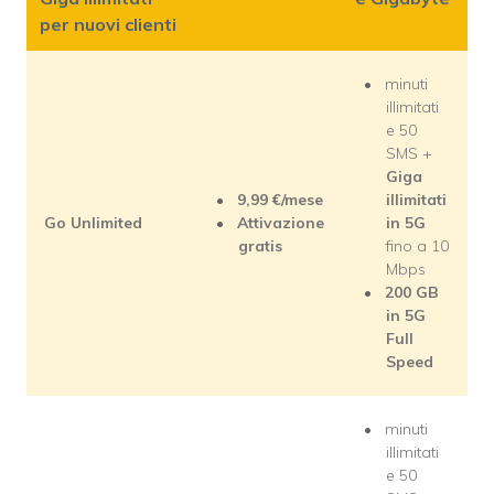
per nuovi clienti
minuti
illimitati
e 50
SMS +
Giga
9,99
€/mese
illimitati
Go Unlimited
Attivazione
in 5G
gratis
fino a 10
Mbps
200 GB
in 5G
Full
Speed
minuti
illimitati
e 50