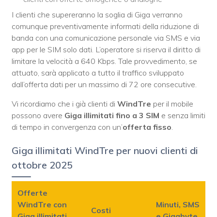
I clienti che supereranno la soglia di Giga verranno
comunque preventivamente informati della riduzione di
banda con una comunicazione personale via SMS e via
app per le SIM solo dati. L’operatore si riserva il diritto di
limitare la velocità a 640 Kbps. Tale provvedimento, se
attuato, sarà applicato a tutto il traffico sviluppato
dall’offerta dati per un massimo di 72 ore consecutive.
Vi ricordiamo che i già clienti di
WindTre
per il mobile
possono avere
Giga illimitati
fino a 3 SIM
e senza limiti
di tempo in convergenza con un’
offerta fisso
.
Giga illimitati WindTre per nuovi clienti di
ottobre 2025
Offerte
WindTre con
Minuti, SMS
Costi
Giga illimitati
e Gigabyte