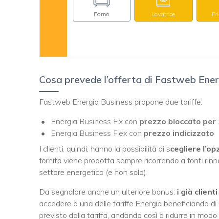
Forno
Lavatrice
Fr
Cosa prevede l’offerta di Fastweb Ener
Fastweb Energia Business propone due tariffe:
Energia Business Fix con
prezzo bloccato per
Energia Business Flex con
prezzo indicizzato
I clienti, quindi, hanno la possibilità di s
cegliere l’op
fornita viene prodotta sempre ricorrendo a fonti rinno
settore energetico (e non solo).
Da segnalare anche un ulteriore bonus:
i già clien
accedere a una delle tariffe Energia beneficiando d
previsto dalla tariffa, andando così a ridurre in modo n