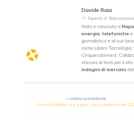
Davide Raia
Esperto in Telecomunicaz
Nato e cresciuto a
Napo
energia, telefoniche
e
giornalistico e al suo lav
come
Libero Tecnologia
,
Cinquecolonne.it
. Colla
stesura di testi per il si
indagini di mercato
dell
« notizia precedente
«
Bonus Bollette luce e gas: cosa cambierà nel 20