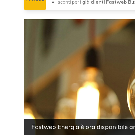
sconti per i
già clienti Fastweb B
Fastweb Energia è ora disponibile anc