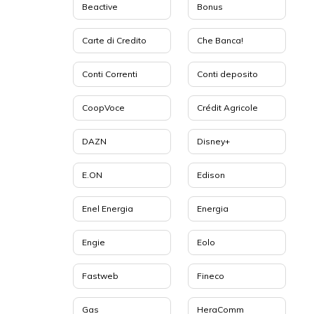
Beactive
Bonus
Carte di Credito
Che Banca!
Conti Correnti
Conti deposito
CoopVoce
Crédit Agricole
DAZN
Disney+
E.ON
Edison
Enel Energia
Energia
Engie
Eolo
Fastweb
Fineco
Gas
HeraComm