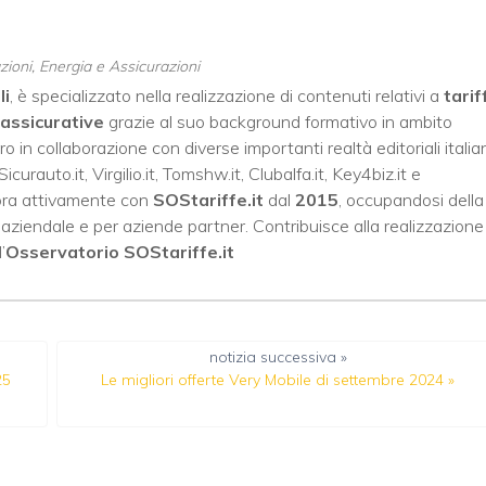
ioni, Energia e Assicurazioni
li
, è specializzato nella realizzazione di contenuti relativi a
tarif
assicurative
grazie al suo background formativo in ambito
oro in collaborazione con diverse importanti realtà editoriali italia
Sicurauto.it
,
Virgilio.it
,
Tomshw.it
,
Clubalfa.it
,
Key4biz.it
e
bora attivamente con
SOStariffe.it
dal
2015
, occupandosi della
to aziendale e per aziende partner. Contribuisce alla realizzazione
’
Osservatorio SOStariffe.it
notizia successiva »
25
Le migliori offerte Very Mobile di settembre 2024
»