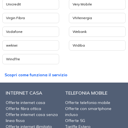
Unicredit
Very Mobile
Virgin Fibra
VIVIenergia
Vodafone
Webank
wekiwi
Widiba
WindTre
Scopri come funziona il servizio
INTERNET CASA
TELEFONIA MOBILE
Offerte internet casa
Offerte telefonia mobile
Offerte fibra ottica
Offerte con smartphone
Offerte internet casa senza
incluso
linea fissa
Offerte 5G
Offerte internet illimitato
Tariffe Estero