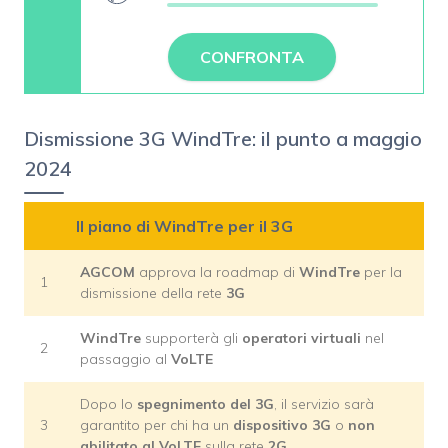
CONFRONTA
Dismissione 3G WindTre: il punto a maggio
2024
Il piano di WindTre per il 3G
AGCOM
approva la roadmap di
WindTre
per la
1
dismissione della rete
3G
WindTre
supporterà gli
operatori virtuali
nel
2
passaggio al
VoLTE
Dopo lo
spegnimento del 3G
, il servizio sarà
3
garantito per chi ha un
dispositivo 3G
o
non
abilitato al VoLTE
sulla rete
2G