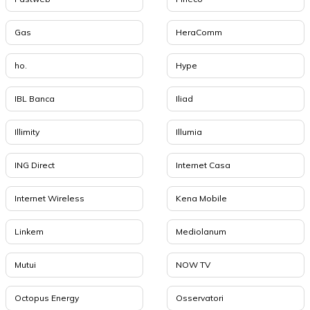
Gas
HeraComm
ho.
Hype
IBL Banca
Iliad
Illimity
Illumia
ING Direct
Internet Casa
Internet Wireless
Kena Mobile
Linkem
Mediolanum
Mutui
NOW TV
Octopus Energy
Osservatori