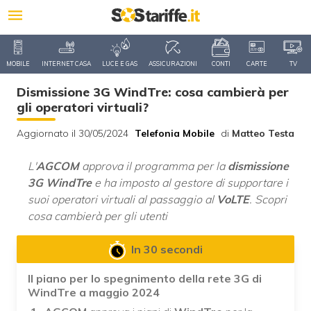
MOBILE
INTERNET CASA
LUCE E GAS
ASSICURAZIONI
CONTI
CARTE
TV
Dismissione 3G WindTre: cosa cambierà per
gli operatori virtuali?
Aggiornato il 30/05/2024
Telefonia Mobile
di
Matteo Testa
L'
AGCOM
approva il programma per la
dismissione
3G WindTre
e ha imposto al gestore di supportare i
suoi operatori virtuali al passaggio al
VoLTE
. Scopri
cosa cambierà per gli utenti
In 30 secondi
Il piano per lo spegnimento della rete 3G di
WindTre a maggio 2024