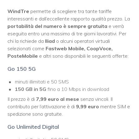
WindTre
permette di scegliere tra tante tariffe
interessanti e dall’eccellente rapporto qualità prezzo. La
portabilità del numero è sempre gratuita
e verrà
eseguita entro una massimo di tre giorni lavorativi. Per
chi la richiede da
Iliad
o alcuni operatori virtuali
selezionati come
Fastweb Mobile, CoopVoce,
PosteMobile
e altri sono disponibili le seguenti offerte:
Go 150 5G
minuti illimitati e 50 SMS
150 GB in 5G
fino a 10 Mbps in download
Il prezzo è di
7,99 euro al mese
senza vincoli. Il
contributo per l’attivazione è di
9,99 euro
mentre SIM e
spedizione sono gratuite.
Go Unlimited Digital