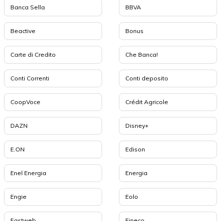
Banca Sella
BBVA
Beactive
Bonus
Carte di Credito
Che Banca!
Conti Correnti
Conti deposito
CoopVoce
Crédit Agricole
DAZN
Disney+
E.ON
Edison
Enel Energia
Energia
Engie
Eolo
Fastweb
Fineco