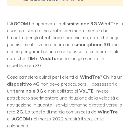
L’
AGCOM
ha approvato la
dismissione 3G WindTre
in
quanto è stato dimostrato sperimentalmente che
l’impatto per gli utenti finali sarà minimo, dato che oggi
pochissimi utilizzano ancora uno
smartphone 3G
, ma
anche per garantire un corretto assetto concorrenziale
dato che
TIM
e
Vodafone
hanno già spento le
rispettive reti 3G.
Cosa cambierà quindi per i clienti di
WindTre
? Chi ha un
dispositivo 4G
non deve preoccuparsi. I possessori di
un
terminale 3G
o non abilitato al
VoLTE
, invece,
potrebbero sperimentare una riduzione della velocità di
navigazione in quanto i servizi verranno dirottati verso la
rete
2G
. La tabella di marcia comunicata da
WindTre
all’
AGCOM
nel marzo 2022 seguirà il seguente
calendario: