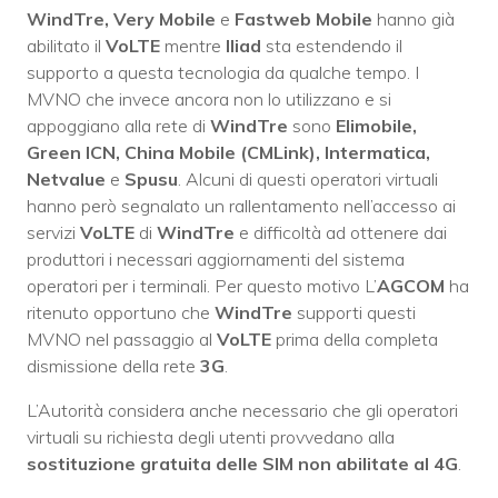
WindTre, Very Mobile
e
Fastweb Mobile
hanno già
abilitato il
VoLTE
mentre
Iliad
sta estendendo il
supporto a questa tecnologia da qualche tempo. I
MVNO che invece ancora non lo utilizzano e si
appoggiano alla rete di
WindTre
sono
Elimobile,
Green ICN, China Mobile (CMLink), Intermatica,
Netvalue
e
Spusu
. Alcuni di questi operatori virtuali
hanno però segnalato un rallentamento nell’accesso ai
servizi
VoLTE
di
WindTre
e difficoltà ad ottenere dai
produttori i necessari aggiornamenti del sistema
operatori per i terminali. Per questo motivo L’
AGCOM
ha
ritenuto opportuno che
WindTre
supporti questi
MVNO nel passaggio al
VoLTE
prima della completa
dismissione della rete
3G
.
L’Autorità considera anche necessario che gli operatori
virtuali su richiesta degli utenti provvedano alla
sostituzione gratuita delle SIM non abilitate al 4G
.