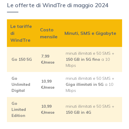
Le offerte di WindTre di maggio 2024
Le tariffe
Costo
di
Minuti, SMS e Gigabyte
mensile
WindTre
minuti illimitati e 50 SMS +
7,99
Go 150 5G
150 GB in 5G fino
a 10
€/mese
Mbps
Go
minuti illimitati e 50 SMS +
10,99
Unlimited
Giga illimitati in 5G
a 10
€/mese
Digital
Mbps
Go
10,99
minuti illimitati e 50 SMS +
Limited
€/mese
150 GB in 4G
Edition