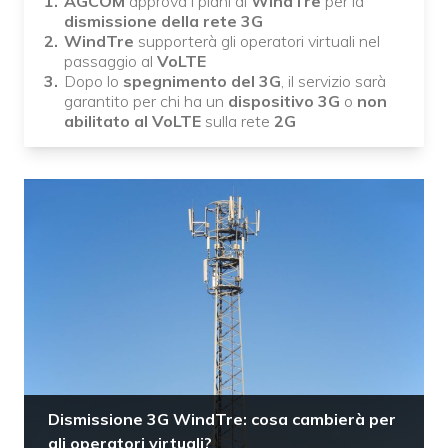
AGCOM
approva i piani di
WindTre
per la
dismissione della rete 3G
WindTre
supporterà gli operatori virtuali nel
passaggio al
VoLTE
Dopo lo
spegnimento del 3G
, il servizio sarà
garantito per chi ha un
dispositivo 3G
o
non
abilitato al VoLTE
sulla rete
2G
Dismissione 3G WindTre: cosa cambierà per
gli operatori virtuali?