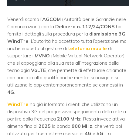
Venerdì scorso l’
AGCOM
(Autorità per le Garanzie nelle
Comunicazioni) con la
Delibera n. 112/24/CONS
ha
fornito i dettagli sulla procedura per la
dismissione 3G
WindTre
. L’autorità ha accettato tutta l’operazione ma
anche imposto al gestore di
telefonia mobile
di
supportare i
MVNO
(Mobile Virtual Network Operator)
che si appoggiano alla sua rete all’integrazione della
tecnologia
VoLTE
, che permette di effettuare chiamate
con audio in alta qualità anche mentre si naviga e si
utilizzano le app contemporaneamente se connessi in
4G
.
WindTre
ha già informato i clienti che utilizzano un
dispositivo 3G del progressivo spegnimento della rete a
partire dalla frequenza
2100 MHz
. Resta invece attiva
almeno fino al
2025
la banda
900 MHz
, che verrà poi
utilizzata per trasmettere i servizi in
4G
e
5G
. La