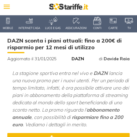
MOBILE
INTERNET CASA
LUCE E GAS
ASSICURAZIONI
CONTI
CARTE
TV
DAZN sconta i piani attuali: fino a 200€ di
risparmio per 12 mesi di utilizzo
Aggiornato il 31/01/2025
DAZN
di
Davide Raia
La stagione sportiva entra nel vivo e
DAZN
lancia
una nuova promo per i nuovi utenti. Per un periodo di
tempo limitato, infatti, è ora possibile attivare uno dei
piani in abbonamento della piattaforma di streaming
dedicata al mondo dello sport beneficiando di uno
sconto netto. La promo riguarda l'
abbonamento
annuale
, con possibilità di
risparmiare fino a 200
euro
. Vediamo i dettagli in merito.