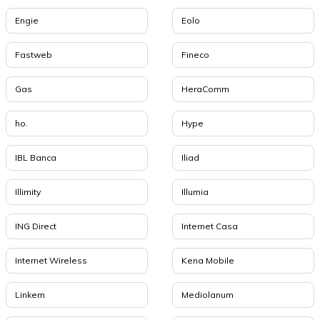
Engie
Eolo
Fastweb
Fineco
Gas
HeraComm
ho.
Hype
IBL Banca
Iliad
Illimity
Illumia
ING Direct
Internet Casa
Internet Wireless
Kena Mobile
Linkem
Mediolanum