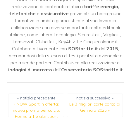
realizzazione di contenuti relativi a
tariffe energia,
telefoniche
e
assicurative
grazie al suo background
formativo in ambito giornalistico e al suo lavoro in
collaborazione con diverse importanti realtà editoriali
italiane, come
Libero Tecnologia
,
Sicurauto.it
,
Virgilio.it
,
Tomshw.it
,
Clubalfa.it
,
Key4biz.it
e
Cinquecolonne.it
.
Collabora attivamente con
SOStariffe.it
dal
2015
,
occupandosi della stesura di testi per il sito aziendale e
per aziende partner. Contribuisce alla realizzazione di
indagini di mercato
dell’
Osservatorio SOStariffe.it
« notizia precedente
notizia successiva »
«
NOW Sport in offerta:
Le 3 migliori carte conto di
nuova promo per calcio,
Gennaio 2025
»
Formula 1 e altri sport