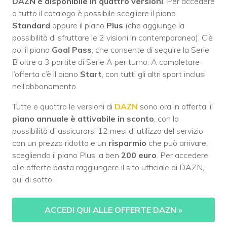
DAZN è disponibile in quattro versioni
. Per accedere
a tutto il catalogo è possibile scegliere il piano
Standard
oppure il piano
Plus
(che aggiunge la
possibilità di sfruttare le 2 visioni in contemporanea). C’è
poi il piano
Goal
Pass
, che consente di seguire la Serie
B oltre a 3 partite di Serie A per turno. A completare
l’offerta c’è il piano
Start
, con tutti gli altri sport inclusi
nell’abbonamento.
Tutte e quattro le versioni di
DAZN
sono ora in offerta: il
piano annuale è attivabile in sconto
, con la
possibilità di assicurarsi 12 mesi di utilizzo del servizio
con un prezzo ridotto e un
risparmio
che può arrivare,
scegliendo il piano Plus, a ben
200 euro
. Per accedere
alle offerte basta raggiungere il sito ufficiale di DAZN,
qui di sotto.
ACCEDI QUI ALLE OFFERTE DAZN
»