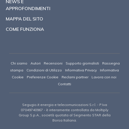
NEWS E
APPROFONDIMENTI
MAPPA DEL SITO
COME FUNZIONA
Chi siamo
Autori
Recensioni
Supporto giornalisti
Rassegna
stampa
Condizioni di Utilizzo
Informativa Privacy
Informativa
Cookie
Preferenze Cookie
Reclami partner
Lavora con noi
Contatti
Segugio.it energia e telecomunicazioni S.r.l.
- P.Iva
07049740967 -
è interamente controllata da Moltiply
Group S.p.A., società quotata al Segmento STAR della
Borsa Italiana.