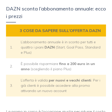
DAZN sconta l’abbonamento annuale: ecco
i prezzi
3 COSE DA SAPERE SULL’OFFERTA DAZN
L’abbonamento annuale è in sconto per tutti e
1.
quattro i piani
DAZN
(Start, Goal Pass, Standard
e Plus)
È possibile risparmiare
fino a 200 euro in un
2.
anno
(scegliendo il piano Plus)
L’offerta è valida
per nuovi e vecchi clienti
. Per i
3.
già clienti è possibile accedere alla promo
attivando un nuovo account
La promo in corso è l’occasione giusta per ridurre il costo