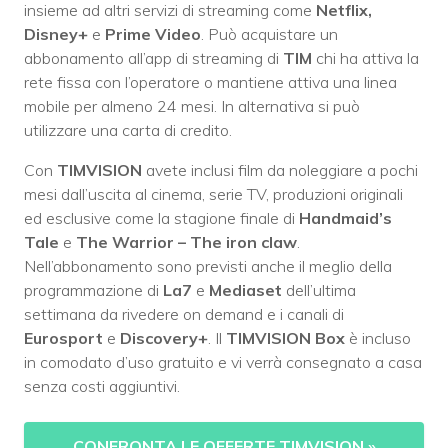
insieme ad altri servizi di streaming come
Netflix,
Disney+
e
Prime Video
. Può acquistare un
abbonamento all’app di streaming di
TIM
chi ha attiva la
rete fissa con l’operatore o mantiene attiva una linea
mobile per almeno 24 mesi. In alternativa si può
utilizzare una carta di credito.
Con
TIMVISION
avete inclusi film da noleggiare a pochi
mesi dall’uscita al cinema, serie TV, produzioni originali
ed esclusive come la stagione finale di
Handmaid’s
Tale
e
The Warrior – The iron claw
.
Nell’abbonamento sono previsti anche il meglio della
programmazione di
La7
e
Mediaset
dell’ultima
settimana da rivedere on demand e i canali di
Eurosport
e
Discovery+
. Il
TIMVISION Box
è incluso
in comodato d’uso gratuito e vi verrà consegnato a casa
senza costi aggiuntivi.
CONFRONTA LE OFFERTE TIMVISION
»