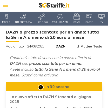
MOBILE
INTERNET CASA
LUCE E GAS
ASSICURAZIONI
CONTI
CARTE
TV
DAZN a prezzo scontato per un anno: tutta
la Serie A a meno di 20 euro al mese
Aggiornato il 24/06/2025
DAZN
di
Matteo Testa
Goditi un'estate di sport con la nuova offerta di
DAZN
con
prezzo scontato per un anno
.
Avete inclusa
tutta la Serie A
a
meno di 20 euro al
mese
. Scopri come attivarla
In 30 secondi
La nuova offerta DAZN Standard di giugno
2025