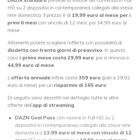
DAZN Standard
prevede la visione dei contenuti in Full
HD su 2 dispositivi in contemporanea collegati alla stesa
rete domestica. Il prezzo è di
19,99 euro al mese per i
primi 6 mesi
con vincolo di 12 mesi, poi 34,99 euro al
mese.
Altrimenti potete scegliere l’offerta con possibilità di
disdetta con trenta giorni di preavviso
. In questo
caso il
primo mese costa
29,99 euro
, poi si rinnova a
44,99 euro al mese
.
L’
offerta annuale
infine costa
359 euro
(pari a 29,92
euro al mese) per un
risparmio di 165 euro
.
Di seguito sono descritti nel dettaglio tutte le altre
offerte dell’
app di streaming
:
DAZN Goal Pass
con visione in Full HD su 2
dispositivi in contemporanea collegati alla stesa rete
domestica a
13,99 euro al mese con vincolo di 12