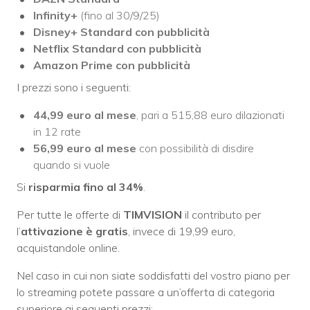
Infinity+
(fino al 30/9/25)
Disney+ Standard con pubblicità
Netflix Standard con pubblicità
Amazon Prime
con pubblicità
I prezzi sono i seguenti:
44,99 euro al mese
, pari a 515,88 euro dilazionati
in 12 rate
56,99 euro al mese
con possibilità di disdire
quando si vuole
Si
risparmia fino al 34%
.
Per tutte le offerte di
TIMVISION
il contributo per
l’
attivazione è gratis
, invece di 19,99 euro,
acquistandole online.
Nel caso in cui non siate soddisfatti del vostro piano per
lo streaming potete passare a un’offerta di categoria
superiore ai seguenti prezzi: