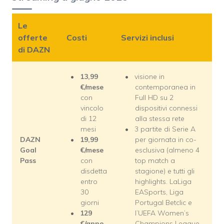
Le
offerte
Costi
Servizi inclusi
di DAZN
13,99
visione in
€/mese
contemporanea in
con
Full HD su 2
vincolo
dispositivi connessi
di 12
alla stessa rete
mesi
3 partite di Serie A
DAZN
19,99
per giornata in co-
Goal
€/mese
esclusiva (almeno 4
Pass
con
top match a
disdetta
stagione) e tutti gli
entro
highlights. LaLiga
30
EASports, Liga
giorni
Portugal Betclic e
129
l’UEFA Women’s
€/anno
Champions League