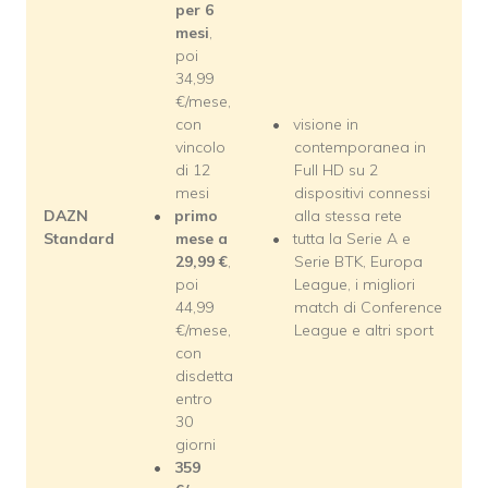
per 6
mesi
,
poi
34,99
€/mese,
con
visione in
vincolo
contemporanea in
di 12
Full HD su 2
mesi
dispositivi connessi
DAZN
primo
alla stessa rete
Standard
mese a
tutta la Serie A e
29,99
€
,
Serie BTK, Europa
poi
League, i migliori
44,99
match di Conference
€/mese,
League e altri sport
con
disdetta
entro
30
giorni
359