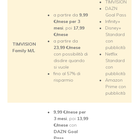
TIMVISION
DAZN
a partire da
9,99
Goal Pass
€/mese per 3
Infinity+
mesi
, poi
17,99
Disney+
€/mese
Standard
a partire da
con
TIMVISION
23,99
€/mese
pubblicità
Family M/L
con possibilità di
Netflix
disdire quando
Standard
si vuole
con
fino al 57% di
pubblicità
risparmio
Amazon
Prime con
pubblicità
9,99
€/mese per
3 mesi
, poi
13,99
€/mese
con
DAZN Goal
Pass