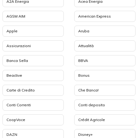
A2A Energia
Acea Energia
AGSM AIM
American Express
Apple
Aruba
Assicurazioni
Attualità
Banca Sella
BBVA
Beactive
Bonus
Carte di Credito
Che Banca!
Conti Correnti
Conti deposito
CoopVoce
Crédit Agricole
DAZN
Disney+