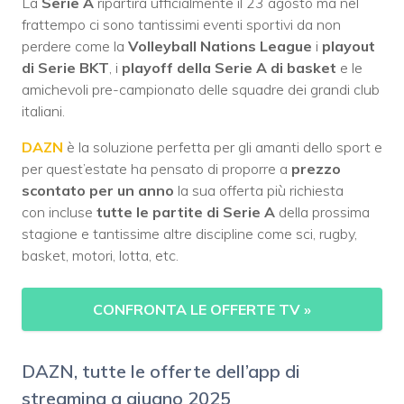
La
Serie A
ripartirà ufficialmente il 23 agosto ma nel
frattempo ci sono tantissimi eventi sportivi da non
perdere come la
Volleyball Nations League
i
playout
di Serie BKT
, i
playoff della Serie A di basket
e le
amichevoli pre-campionato delle squadre dei grandi club
italiani.
DAZN
è la soluzione perfetta per gli amanti dello sport e
per quest’estate ha pensato di proporre a
prezzo
scontato per un anno
la sua offerta più richiesta
con incluse
tutte le partite di Serie A
della prossima
stagione e tantissime altre discipline come sci, rugby,
basket, motori, lotta, etc.
CONFRONTA LE OFFERTE TV
»
DAZN, tutte le offerte dell’app di
streaming a giugno 2025