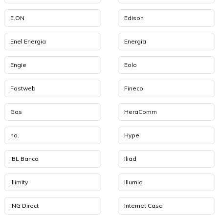
E.ON
Edison
Enel Energia
Energia
Engie
Eolo
Fastweb
Fineco
Gas
HeraComm
ho.
Hype
IBL Banca
Iliad
Illimity
Illumia
ING Direct
Internet Casa