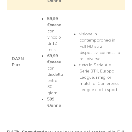
€/anno
59,99
€/mese
con
visione in
vincolo
contemporanea in
di 12
Full HD su 2
mesi
dispositivi connessi a
69,99
DAZN
reti diverse
€/mese
Plus
tutta la Serie A e
con
Serie BTK, Europa
disdetta
League, i migliori
entro
match di Conference
30
League e altri sport
giorni
599
€/anno