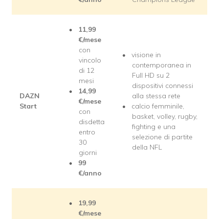
11,99
€/mese
con
visione in
vincolo
contemporanea in
di 12
Full HD su 2
mesi
dispositivi connessi
14,99
DAZN
alla stessa rete
€/mese
Start
calcio femminile,
con
basket, volley, rugby,
disdetta
fighting e una
entro
selezione di partite
30
della NFL
giorni
99
€/anno
19,99
€/mese