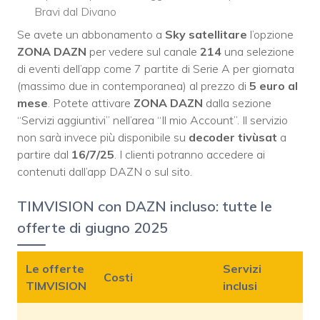
Bravi dal Divano
Se avete un abbonamento a
Sky satellitare
l’opzione
ZONA DAZN
per vedere sul canale
214
una selezione
di eventi dell’app come 7 partite di Serie A per giornata
(massimo due in contemporanea) al prezzo di
5 euro al
mese
. Potete attivare
ZONA DAZN
dalla sezione
“Servizi aggiuntivi” nell’area “Il mio Account”. Il servizio
non sarà invece più disponibile su
decoder tivùsat
a
partire dal
16/7/25
. I clienti potranno accedere ai
contenuti dall’app DAZN o sul sito.
TIMVISION con DAZN incluso: tutte le
offerte di giugno 2025
Le offerte
Servizi
Costi
TIMVISION
inclusi