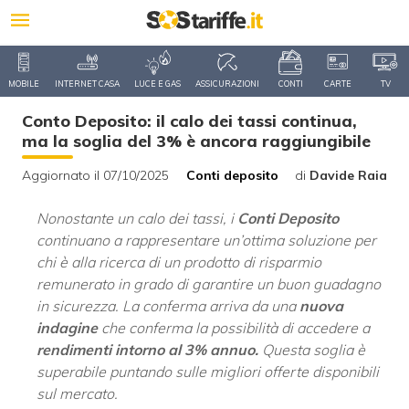
MOBILE
INTERNET CASA
LUCE E GAS
ASSICURAZIONI
CONTI
CARTE
TV
Conto Deposito: il calo dei tassi continua,
ma la soglia del 3% è ancora raggiungibile
Aggiornato il 07/10/2025
Conti deposito
di
Davide Raia
Nonostante un calo dei tassi, i
Conti
Deposito
continuano a rappresentare un’ottima soluzione per
chi è alla ricerca di un prodotto di risparmio
remunerato in grado di garantire un buon guadagno
in sicurezza. La conferma arriva da una
nuova
indagine
che conferma la possibilità di accedere a
rendimenti intorno al 3% annuo.
Questa soglia è
superabile puntando sulle migliori offerte disponibili
sul mercato.