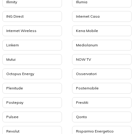
Illimity
Illumia
ING Direct
Internet Casa
Internet Wireless
Kena Mobile
Linkem
Mediolanum
Mutui
NOW TV
Octopus Energy
Osservatori
Plenitude
Postemobile
Postepay
Prestiti
Pulsee
Qonto
Revolut
Risparmio Energetico