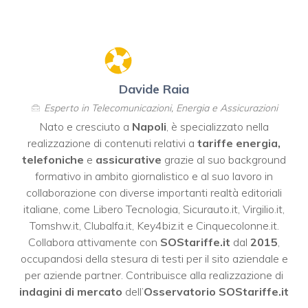
Davide Raia
Esperto in Telecomunicazioni, Energia e Assicurazioni
Nato e cresciuto a
Napoli
, è specializzato nella
realizzazione di contenuti relativi a
tariffe energia,
telefoniche
e
assicurative
grazie al suo background
formativo in ambito giornalistico e al suo lavoro in
collaborazione con diverse importanti realtà editoriali
italiane, come
Libero Tecnologia
,
Sicurauto.it
,
Virgilio.it
,
Tomshw.it
,
Clubalfa.it
,
Key4biz.it
e
Cinquecolonne.it
.
Collabora attivamente con
SOStariffe.it
dal
2015
,
occupandosi della stesura di testi per il sito aziendale e
per aziende partner. Contribuisce alla realizzazione di
indagini di mercato
dell’
Osservatorio SOStariffe.it