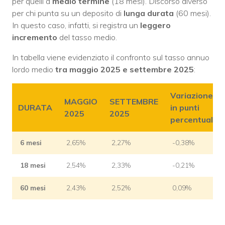
per quelli a
medio termine
(18 mesi). Discorso diverso
per chi punta su un deposito di
lunga
durata
(60 mesi).
In questo caso, infatti, si registra un
leggero
incremento
del tasso medio.
In tabella viene evidenziato il confronto sul tasso annuo
lordo medio
tra maggio 2025 e settembre 2025
:
Variazione
MAGGIO
SETTEMBRE
DURATA
in punti
2025
2025
percentuali
6 mesi
2,65%
2,27%
-0,38%
18 mesi
2,54%
2,33%
-0,21%
60 mesi
2,43%
2,52%
0,09%