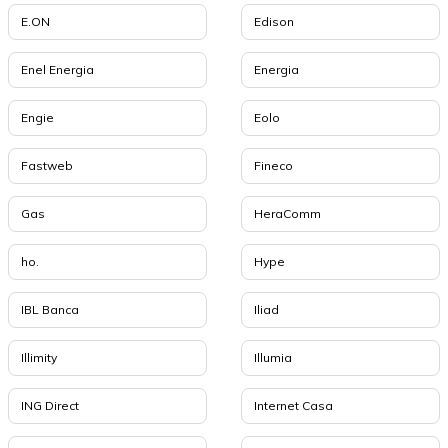
E.ON
Edison
Enel Energia
Energia
Engie
Eolo
Fastweb
Fineco
Gas
HeraComm
ho.
Hype
IBL Banca
Iliad
Illimity
Illumia
ING Direct
Internet Casa