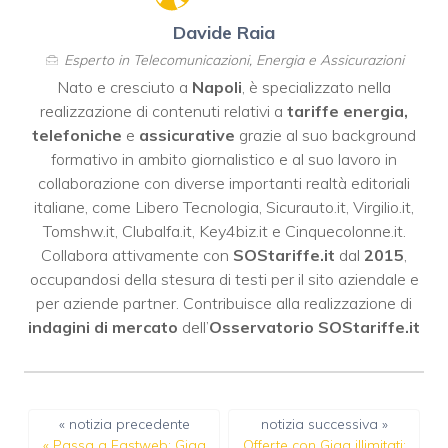
Davide Raia
Esperto in Telecomunicazioni, Energia e Assicurazioni
Nato e cresciuto a
Napoli
, è specializzato nella
realizzazione di contenuti relativi a
tariffe energia,
telefoniche
e
assicurative
grazie al suo background
formativo in ambito giornalistico e al suo lavoro in
collaborazione con diverse importanti realtà editoriali
italiane, come
Libero Tecnologia
,
Sicurauto.it
,
Virgilio.it
,
Tomshw.it
,
Clubalfa.it
,
Key4biz.it
e
Cinquecolonne.it
.
Collabora attivamente con
SOStariffe.it
dal
2015
,
occupandosi della stesura di testi per il sito aziendale e
per aziende partner. Contribuisce alla realizzazione di
indagini di mercato
dell’
Osservatorio SOStariffe.it
« notizia precedente
notizia successiva »
«
Passa a Fastweb: Giga
Offerte con Giga illimitati: