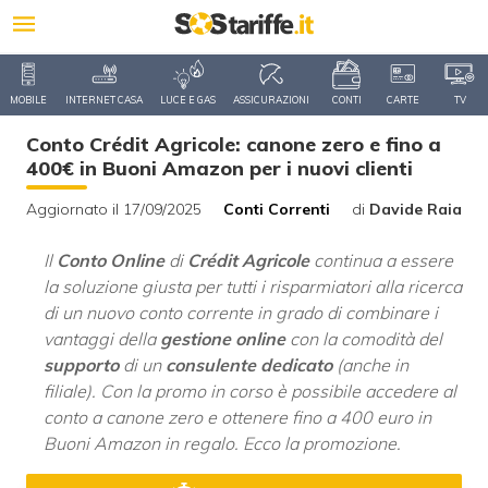
MOBILE
INTERNET CASA
LUCE E GAS
ASSICURAZIONI
CONTI
CARTE
TV
Conto Crédit Agricole: canone zero e fino a
400€ in Buoni Amazon per i nuovi clienti
Aggiornato il 17/09/2025
Conti Correnti
di
Davide Raia
Il
Conto Online
di
Crédit Agricole
continua a essere
la soluzione giusta per tutti i risparmiatori alla ricerca
di un nuovo conto corrente in grado di combinare i
vantaggi della
gestione online
con la comodità del
supporto
di un
consulente
dedicato
(anche in
filiale). Con la promo in corso è possibile accedere al
conto a canone zero e ottenere fino a 400 euro in
Buoni Amazon in regalo. Ecco la promozione.