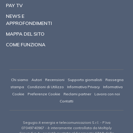
PAY TV
NEWS E
APPROFONDIMENTI
MAPPA DEL SITO
COME FUNZIONA
Chi siamo
Autori
Recensioni
Supporto giornalisti
Rassegna
stampa
Condizioni di Utilizzo
Informativa Privacy
Informativa
Cookie
Preferenze Cookie
Reclami partner
Lavora con noi
Contatti
Segugio.it energia e telecomunicazioni S.r.l.
- P.Iva
07049740967 -
è interamente controllata da Moltiply