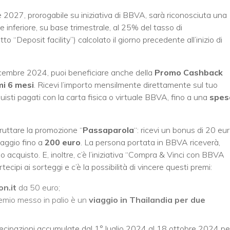
e 2027, prorogabile su iniziativa di BBVA, sarà riconosciuta una
 inferiore, su base trimestrale, al 25% del tasso di
 “Deposit facility”) calcolato il giorno precedente all’inizio di
cembre 2024, puoi beneficiare anche della
Promo Cashback
mi 6 mesi
. Ricevi l’importo mensilmente direttamente sul tuo
uisti pagati con la carta fisica o virtuale BBVA, fino a una
spes
ruttare la promozione “
Passaparola
“: ricevi un bonus di 20 eu
maggio fino a
200 euro
. La persona portata in BBVA riceverà,
o acquisto. E, inoltre, c’è l’iniziativa “Compra & Vinci con BBVA
ipi ai sorteggi e c’è la possibilità di vincere questi premi:
n.it
da 50 euro;
premio messo in palio è un
viaggio in Thailandia per due
artecipazioni accumulate dal 1° luglio 2024 al 18 ottobre 2024 pe