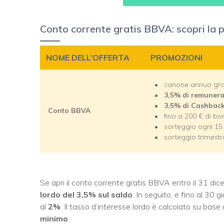
Conto corrente gratis BBVA: scopri la
NOME DELL’OFFERTA
PROMOZIONI
canone annuo gra
3,5% di remunera
3,5% di Cashback 
Conto BBVA
fino a 200 € di bo
sorteggio ogni 15
sorteggio trimestr
Se apri il conto corrente gratis BBVA entro il 31 di
lordo del 3,5% sul saldo
. In seguito, e fino al 30
al
2%
. Il tasso d’interesse lordo è calcolato su base
minimo
.