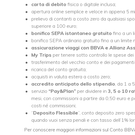
carta di debito
fisica o digitale inclusa;
apertura online semplice e veloce in appena 5 mi
prelievo di contanti a costo zero da qualsiasi sport
superiore a 100 euro;
bonifico SEPA istantaneo
gratuito
fino a un 
bonifico SEPA ordinario gratuito fino a un limite
assicurazione viaggi con BBVA e Allianz As
My Trips
per tenere sotto controllo le spese dei 
trasferimento del vecchio conto e dei pagamenti
ricarica del conto gratuita;
acquisti in valuta estera a costo zero;
accredito anticipato dello stipendio
, da 1 a 
servizio
“Pay&Plan”
per dividere in
3, 5 o 10 r
mesi, con commissioni a partire da 0,50 euro e po
costi né commissioni;
“
Deposito Flessibile
”, conto deposito zero spe
quando vuoi senza penali e con tasso dell’1% lor
Per conoscere maggiori informazioni sul Conto BBVA,