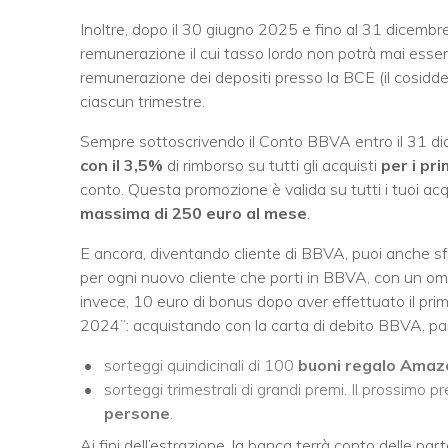
Inoltre, dopo il 30 giugno 2025 e fino al 31 dicembr
remunerazione il cui tasso lordo non potrà mai essere
remunerazione dei depositi presso la BCE (il cosiddetto
ciascun trimestre.
Sempre sottoscrivendo il Conto BBVA entro il 31 di
con il 3,5%
di rimborso su tutti gli acquisti
per i pri
conto. Questa promozione è valida su tutti i tuoi acq
massima di 250 euro al mese
.
E ancora, diventando cliente di BBVA, puoi anche sf
per ogni nuovo cliente che porti in BBVA, con un o
invece, 10 euro di bonus dopo aver effettuato il prim
2024”: acquistando con la carta di debito BBVA, partec
sorteggi quindicinali di 100
buoni regalo Amazo
sorteggi trimestrali di grandi premi. Il prossimo 
persone
.
Ai fini dell’estrazione, la banca terrà conto delle p