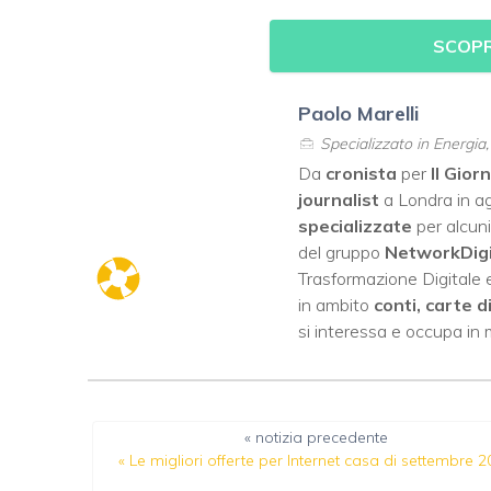
SCOPR
Paolo Marelli
Specializzato in Energia
Da
cronista
per
Il Gior
journalist
a Londra in ag
specializzate
per alcuni
del gruppo
NetworkDig
Trasformazione Digitale e
in ambito
conti, carte d
si interessa e occupa in
« notizia precedente
«
Le migliori offerte per Internet casa di settembre 