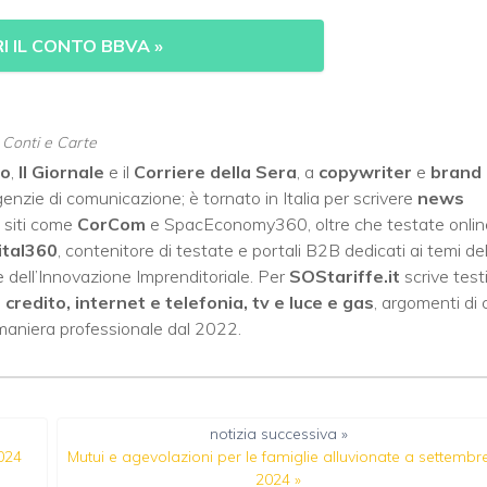
I IL CONTO BBVA
»
, Conti e Carte
no
,
Il Giornale
e il
Corriere della Sera
, a
copywriter
e
brand
enzie di comunicazione; è tornato in Italia per scrivere
news
 siti come
CorCom
e SpacEconomy360, oltre che testate onlin
ital360
, contenitore di testate e portali B2B dedicati ai temi del
 dell’Innovazione Imprenditoriale. Per
SOStariffe.it
scrive test
i credito, internet e telefonia, tv e luce e gas
, argomenti di 
 maniera professionale dal 2022.
notizia successiva »
2024
Mutui e agevolazioni per le famiglie alluvionate a settembr
2024
»