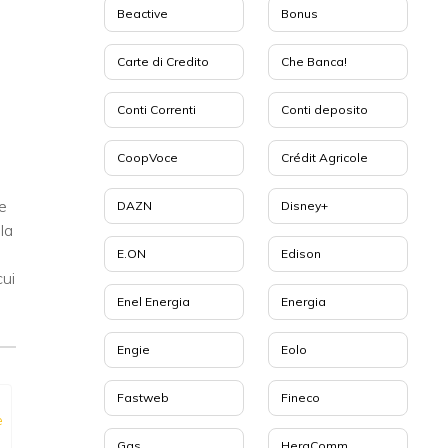
Beactive
Bonus
Carte di Credito
Che Banca!
Conti Correnti
Conti deposito
CoopVoce
Crédit Agricole
e
DAZN
Disney+
la
i
E.ON
Edison
cui
Enel Energia
Energia
Engie
Eolo
Fastweb
Fineco
e
Gas
HeraComm