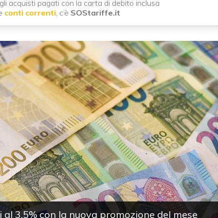
li acquisti pagati con la carta di debito inclusa
te
conti correnti
, c’è
SOStariffe.it
si al 3,5% con la nuova promozione del mese