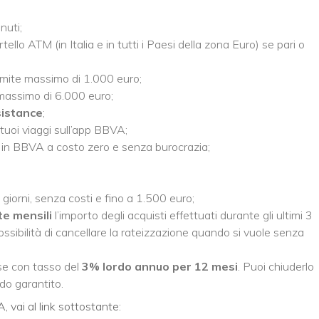
nuti;
ello ATM (in Italia e in tutti i Paesi della zona Euro) se pari o
limite massimo di 1.000 euro;
 massimo di 6.000 euro;
sistance
;
tuoi viaggi sull’app BBVA;
 in BBVA a costo zero e senza burocrazia;
5 giorni, senza costi e fino a 1.500 euro;
ate mensili
l’importo degli acquisti effettuati durante gli ultimi 3
ssibilità di cancellare la rateizzazione quando si vuole senza
se con tasso del
3% lordo annuo per 12 mesi
. Puoi chiuderlo
do garantito.
 vai al link sottostante: