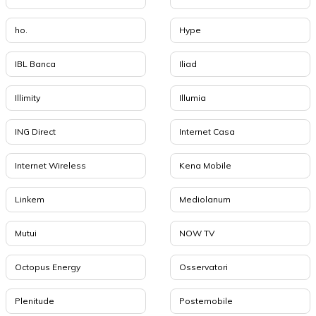
ho.
Hype
IBL Banca
Iliad
Illimity
Illumia
ING Direct
Internet Casa
Internet Wireless
Kena Mobile
Linkem
Mediolanum
Mutui
NOW TV
Octopus Energy
Osservatori
Plenitude
Postemobile