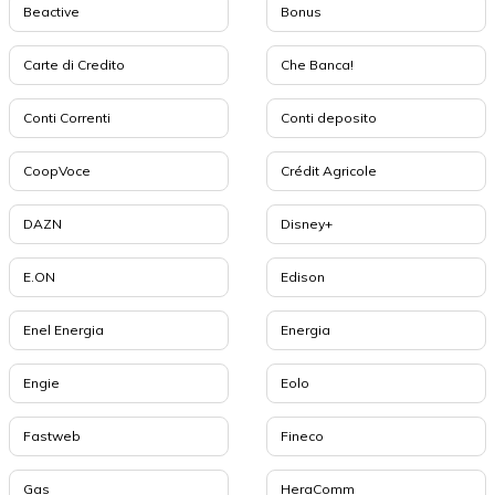
Beactive
Bonus
Carte di Credito
Che Banca!
Conti Correnti
Conti deposito
CoopVoce
Crédit Agricole
DAZN
Disney+
E.ON
Edison
Enel Energia
Energia
Engie
Eolo
Fastweb
Fineco
Gas
HeraComm