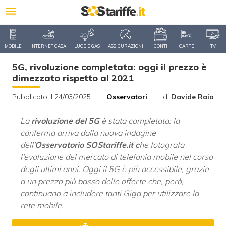
MOBILE
INTERNET CASA
LUCE E GAS
ASSICURAZIONI
CONTI
CARTE
TV
5G, rivoluzione completata: oggi il prezzo è
dimezzato rispetto al 2021
Pubblicato il 24/03/2025
Osservatori
di
Davide Raia
La
rivoluzione del 5G
è stata completata: la
conferma arriva dalla nuova indagine
dell'
Osservatorio SOStariffe.it c
he fotografa
l'evoluzione del mercato di telefonia mobile nel corso
degli ultimi anni. Oggi il 5G è più accessibile, grazie
a un prezzo più basso delle offerte che, però,
continuano a includere tanti Giga per utilizzare la
rete mobile.