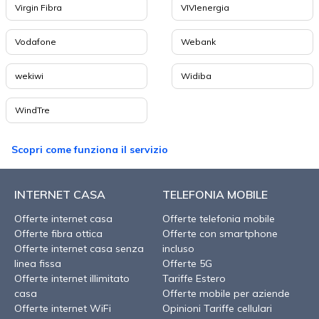
Virgin Fibra
VIVIenergia
Vodafone
Webank
wekiwi
Widiba
WindTre
Scopri come funziona il servizio
INTERNET CASA
TELEFONIA MOBILE
Offerte internet casa
Offerte telefonia mobile
Offerte fibra ottica
Offerte con smartphone
Offerte internet casa senza
incluso
linea fissa
Offerte 5G
Offerte internet illimitato
Tariffe Estero
casa
Offerte mobile per aziende
Offerte internet WiFi
Opinioni Tariffe cellulari