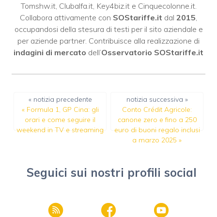
Tomshw.it
,
Clubalfa.it
,
Key4biz.it
e
Cinquecolonne.it
.
Collabora attivamente con
SOStariffe.it
dal
2015
,
occupandosi della stesura di testi per il sito aziendale e
per aziende partner. Contribuisce alla realizzazione di
indagini di mercato
dell’
Osservatorio SOStariffe.it
« notizia precedente
notizia successiva »
«
Formula 1, GP Cina: gli
Conto Crédit Agricole:
orari e come seguire il
canone zero e fino a 250
weekend in TV e streaming
euro di buoni regalo inclusi
a marzo 2025
»
Seguici sui nostri profili social