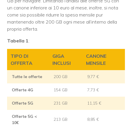
GB per navigare. Limitando l’analisi alle offerte 5G con
un canone inferiore ai 10 euro al mese, inoltre, si nota
come sia possibile ridurre la spesa mensile pur
mantenendo oltre 200 GB ogni mese all’interno della
propria offerta.
Tabella 1
:
TIPO DI
GIGA
CANONE
OFFERTA
INCLUSI
MENSILE
Tutte le offerte
200 GB
9,77 €
Offerte 4G
154 GB
7,73 €
Offerte 5G
231 GB
11,15 €
Offerte 5G <
213 GB
8,85 €
10€