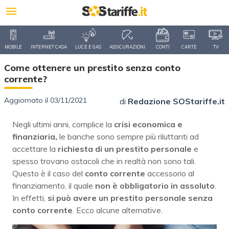
MOBILE
INTERNET CASA
LUCE E GAS
ASSICURAZIONI
CONTI
CARTE
TV
Come ottenere un prestito senza conto
corrente?
Aggiornato il 03/11/2021
di
Redazione SOStariffe.it
Negli ultimi anni, complice la
crisi economica e
finanziaria,
le banche sono sempre più riluttanti ad
accettare la
richiesta di un prestito personale
e
spesso trovano ostacoli che in realtà non sono tali.
Questo è il caso del
conto corrente
accessorio al
finanziamento, il quale
non è obbligatorio in assoluto
.
In effetti,
si può avere un prestito personale senza
conto corrente
. Ecco alcune alternative.