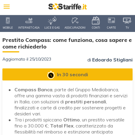
MOBILE
INTERNET CASA
LUCE E GAS
ASSICURAZIONI
CONTI
CARTE
TV
Prestito Compass: come funziona, cosa sapere e
come richiederlo
Aggiornato il 25/10/2023
di
Edoardo Stigliani
In 30 secondi
Compass Banca
, parte del Gruppo Mediobanca,
offre una gamma vasta di prodotti finanziari e servizi
in Italia, con soluzioni di
prestiti personali
,
finalizzati e carte di credito per sostenere progetti e
desideri vari.
Tra i prodotti spiccano
Ottimo
, un prestito versatile
fino a 30.000 €;
Total Flex
, caratterizzato da
flessibilità nel rimborso e estinzione anticipata