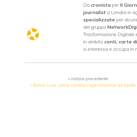
Da
cronista
per
Il Gior
journalist
a Londra in ag
specializzate
per alcuni
del gruppo
NetworkDig
Trasformazione Digitale e
in ambito
conti, carte d
si interessa e occupa in
« notizia precedente
«
Bonus Luce: come cambia l’agevolazione ad Aprile