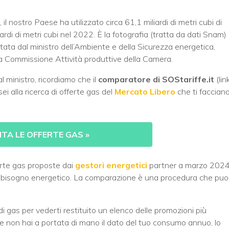
, il nostro Paese ha utilizzato circa 61,1 miliardi di metri cubi di
iardi di metri cubi nel 2022. È la fotografia (tratta da dati Snam)
tata dal ministro dell’Ambiente e della Sicurezza energetica,
lla Commissione Attività produttive della Camera.
l ministro, ricordiamo che il
comparatore di SOStariffe.it
(lin
ei alla ricerca di offerte gas del
Mercato Libero
che ti faccian
TA LE OFFERTE GAS
»
ferte gas proposte dai
gestori energetici
partner a marzo 2024
fabbisogno energetico. La comparazione è una procedura che puo
 gas per vederti restituito un elenco delle promozioni più
Se non hai a portata di mano il dato del tuo consumo annuo, lo