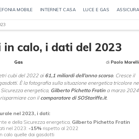
EFONIA MOBILE
INTERNET CASA
LUCE E GAS
ASSICURA
023
 in calo, i dati del 2023
Gas
di
Paolo Marelli
etri cubi del 2022 ai
61,1 miliardi dell’anno scorso
. Cresce il
sdotti. È la fotografia sulla situazione energetica tricolore ne
a Sicurezza energetica,
Gilberto Pichetto Fratin
a marzo 2024
risparmiare con il
comparatore di SOStariffe.it
.
ale nel 2023, i dati:
ente e della Sicurezza energetica,
Gilberto Pichetto Fratin
ti nel 2023:
-15%
rispetto al 2022
 in calo quelle dai gasdotti