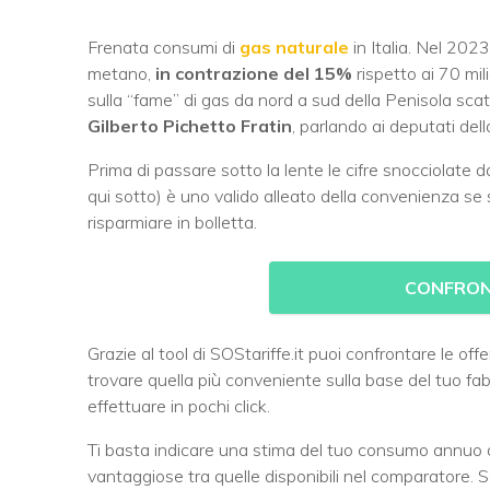
Frenata consumi di
gas naturale
in Italia. Nel 2023
metano,
in contrazione del 15%
rispetto ai 70 mil
sulla “fame” di gas da nord a sud della Penisola scat
Gilberto Pichetto Fratin
, parlando ai deputati de
Prima di passare sotto la lente le cifre snocciolate da
qui sotto) è uno valido alleato della convenienza se s
risparmiare in bolletta.
CONFRON
Grazie al tool di SOStariffe.it puoi confrontare le of
trovare quella più conveniente sulla base del tuo 
effettuare in pochi click.
Ti basta indicare una stima del tuo consumo annuo di
vantaggiose tra quelle disponibili nel comparatore. 