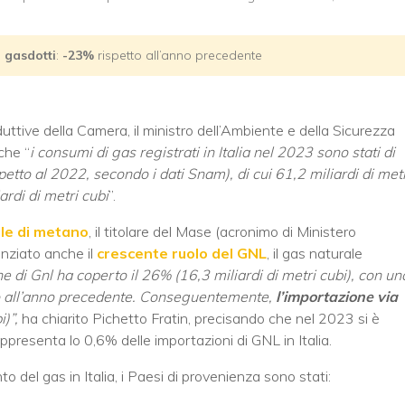
i gasdotti
:
-23%
rispetto all’anno precedente
ttive della Camera, il ministro dell’Ambiente e della Sicurezza
che “
i consumi di gas registrati in Italia nel 2023 sono stati di
spetto al 2022, secondo i dati Snam), di cui 61,2 miliardi di met
rdi di metri cubi
”.
le di metano
, il titolare del Mase (acronimo di Ministero
enziato anche il
crescente ruolo del GNL
, il gas naturale
e di Gnl ha coperto il 26% (16,3 miliardi di metri cubi), con un
etto all’anno precedente. Conseguentemente,
l’importazione via
i)”,
ha chiarito Pichetto Fratin, precisando che nel 2023 si è
ppresenta lo 0,6% delle importazioni di GNL in Italia.
del gas in Italia, i Paesi di provenienza sono stati: