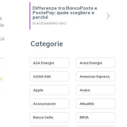
Differenze tra BancoPosta e
PostePay: quale scegliere e
perché
e
DI ALESSANDRO VOCI
la
i
cui
Categorie
A2A Energia
Acea Energia
AGSM AIM
American Express
el
Apple
Aruba
Assicurazioni
Attualità
Banca Sella
BBVA