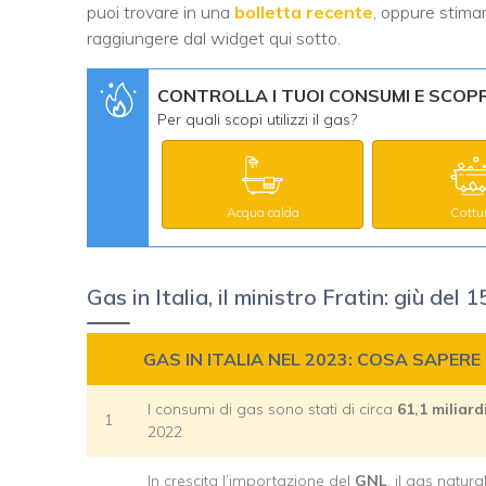
puoi trovare in una
bolletta recente
, oppure stimar
raggiungere dal widget qui sotto.
CONTROLLA I TUOI CONSUMI E SCOPRI
Per quali scopi utilizzi il gas?
Acqua calda
Cottu
Gas in Italia, il ministro Fratin: giù de
GAS IN ITALIA NEL 2023: COSA SAPERE
I consumi di gas sono stati di circa
61,1 miliardi
1
2022
In crescita l’importazione del
GNL
, il gas natur