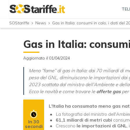
TEL
SOStariffe
News
Gas in Italia: consumi in calo, i dati del 2
Gas in Italia: consumi
Aggiornato il 01/04/2024
Meno “fame” di gas in Italia: dai 70 miliardi di m
peso del GNL, diminuiscono le importazioni dai ga
2023 scattata dal ministro dell’Ambiente e dell
Ecco le novità e come trovare le
offerte gas
per 
L'Italia ha consumato meno gas natur
La fotografia del ministro dell'Ambi
61,1 miliardi di metri cubi
consuma
In 30
Crescono
le importazioni di GNL
,
secondi