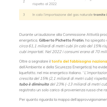
2
rispetto al 2022
3
In calo l’importazione del gas naturale
tramite 
Durante un’audizione alla Commissione Attività produ
energetica,
Gilberto Pichetto Fratin
, ha spiegato 
circa 61,1 miliardi di metri cubi (in calo del 15% ri
cubi importati. Nel 2022 i consumi erano di 70 milia
Oltre a segnalare il
tonfo del fabbisogno naziona
dell’Ambiente e della Sicurezza Energetica) ha evid
liquefatto, nel mix energetico italiano. “
L’importazion
crescita del 15% (2,1 miliardi di metri cubi) risp
tubo è diminuita
del 23% (-13 miliardi di metri cub
registrato un solo carico di provenienza russa che ra
Per quanto riguarda la mappa dell’approvvigionamento 