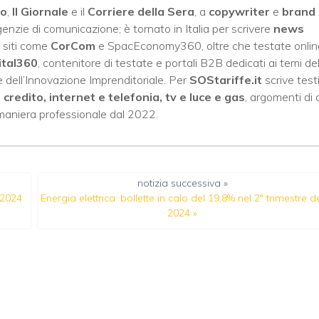
no
,
Il Giornale
e il
Corriere della Sera
, a
copywriter
e
brand
enzie di comunicazione; è tornato in Italia per scrivere
news
 siti come
CorCom
e SpacEconomy360, oltre che testate onlin
ital360
, contenitore di testate e portali B2B dedicati ai temi del
 dell’Innovazione Imprenditoriale. Per
SOStariffe.it
scrive test
i credito, internet e telefonia, tv e luce e gas
, argomenti di 
 maniera professionale dal 2022.
notizia successiva »
 2024
Energia elettrica: bollette in calo del 19,8% nel 2° trimestre d
2024
»