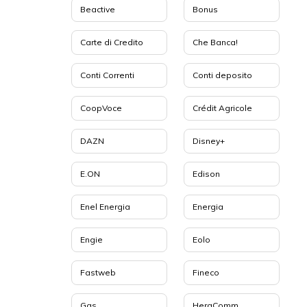
Beactive
Bonus
Carte di Credito
Che Banca!
Conti Correnti
Conti deposito
CoopVoce
Crédit Agricole
DAZN
Disney+
E.ON
Edison
Enel Energia
Energia
Engie
Eolo
Fastweb
Fineco
Gas
HeraComm