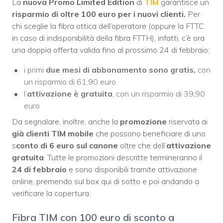
La
nuova Promo Limited Edition
di
TIM
garantisce un
risparmio di oltre 100 euro per i nuovi clienti.
Per
chi sceglie la fibra ottica dell’operatore (oppure la FTTC
in caso di indisponibilità della fibra FTTH), infatti, c’è ora
una doppia offerta valida fino al prossimo 24 di febbraio:
i primi
due mesi di abbonamento sono gratis,
con
un risparmio di 61,90 euro
l’
attivazione è gratuita
, con un risparmio di 39,90
euro
Da segnalare, inoltre, anche la
promozione
riservata ai
già clienti TIM mobile
che possono beneficiare di uno
s
conto di 6 euro sul canone
oltre che dell’
attivazione
gratuita
. Tutte le promozioni descritte termineranno il
24 di febbraio
e sono disponibili tramite attivazione
online, premendo sul box qui di sotto e poi andando a
verificare la copertura.
Fibra TIM con 100 euro di sconto a