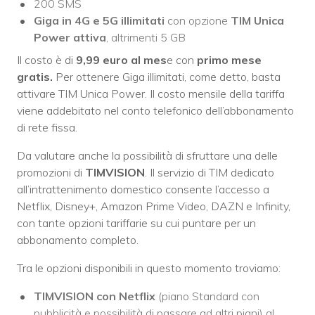
200 SMS
Giga in 4G e 5G illimitati
con opzione
TIM Unica
Power attiva
, altrimenti 5 GB
Il costo è di
9,99 euro al mes
e con
primo mese
gratis.
Per ottenere Giga illimitati, come detto, basta
attivare TIM Unica Power. Il costo mensile della tariffa
viene addebitato nel conto telefonico dell’abbonamento
di rete fissa.
Da valutare anche la possibilità di sfruttare una delle
promozioni di
TIMVISION
. Il servizio di TIM dedicato
all’intrattenimento domestico consente l’accesso a
Netflix, Disney+, Amazon Prime Video, DAZN e Infinity,
con tante opzioni tariffarie su cui puntare per un
abbonamento completo.
Tra le opzioni disponibili in questo momento troviamo:
TIMVISION con Netflix
(piano Standard con
pubblicità e possibilità di passare ad altri piani) al