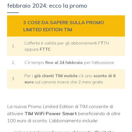
febbraio 2024: ecco la promo
3 COSE DA SAPERE SULLA PROMO
LIMITED EDITION TIM
L’offerta è valida per gli abbonamenti F
T
TH
1.
oppure
FTTC
2.
C’è tempo
fino al 24 febbraio
per l’attivazione
Per i
già clienti TIM mobile
c’è uno
sconto di 6
3.
euro
sul canone invece che 2 mesi gratis
La nuova Promo Limited Edition di TIM consente di
attivare
TIM WiFi Power Smart
beneficiando di oltre
100 euro di sconto. L’abbonamento include: