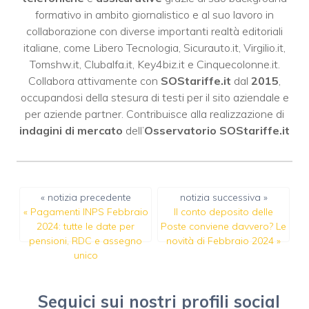
formativo in ambito giornalistico e al suo lavoro in
collaborazione con diverse importanti realtà editoriali
italiane, come
Libero Tecnologia
,
Sicurauto.it
,
Virgilio.it
,
Tomshw.it
,
Clubalfa.it
,
Key4biz.it
e
Cinquecolonne.it
.
Collabora attivamente con
SOStariffe.it
dal
2015
,
occupandosi della stesura di testi per il sito aziendale e
per aziende partner. Contribuisce alla realizzazione di
indagini di mercato
dell’
Osservatorio SOStariffe.it
« notizia precedente
notizia successiva »
«
Pagamenti INPS Febbraio
Il conto deposito delle
2024: tutte le date per
Poste conviene davvero? Le
pensioni, RDC e assegno
novità di Febbraio 2024
»
unico
Seguici sui nostri profili social