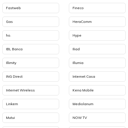
Fastweb
Fineco
Gas
HeraComm
ho.
Hype
IBL Banca
Iliad
Illimity
Illumia
ING Direct
Internet Casa
Internet Wireless
Kena Mobile
Linkem
Mediolanum
Mutui
NOW TV