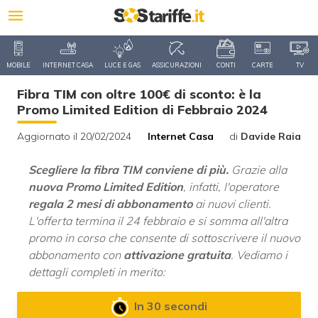
MOBILE
INTERNET CASA
LUCE E GAS
ASSICURAZIONI
CONTI
CARTE
TV
Fibra TIM con oltre 100€ di sconto: è la
Promo Limited Edition di Febbraio 2024
Aggiornato il 20/02/2024
Internet Casa
di
Davide Raia
Scegliere la fibra TIM conviene di più.
Grazie alla
nuova Promo Limited Edition
, infatti, l'operatore
regala 2 mesi di abbonamento
ai nuovi clienti.
L'offerta termina il 24 febbraio e si somma all'altra
promo in corso che consente di sottoscrivere il nuovo
abbonamento con
attivazione gratuita
. Vediamo i
dettagli completi in merito:
In 30 secondi