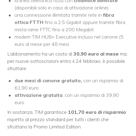
la linea telefonica fissa con
chiamate illimitate
(disponibili solo in caso di attivazione online)
una connessione illimitata tramite rete in
fibra
ottica FTTH
fino a 2,5 Gigabit oppure tramite fibra
mista rame FTTC fino a 200 Megabit
modem TIM HUB+ Executive incluso nel canone (5
euro al mese per 48 mesi
L’abbonamento ha un costo di
30,90 euro al mese
ma,
per nuove sottoscrizioni entro il 24 febbraio, è possibile
sfruttare:
due mesi di canone gratuito,
con un risparmio di
61,90 euro
attivazione gratuita
, con un risparmio di 39,90
euro
In sostanza, TIM garantisce
101,70 euro di risparmio
rispetto al prezzo standard per tutti i clienti che
sfruttano la Promo Limited Edition.