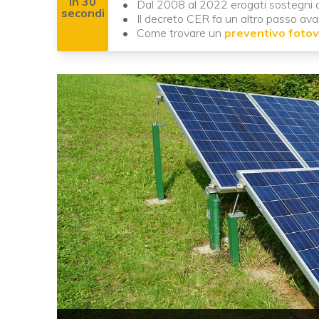
In 30
Dal 2008 al 2022 erogati sostegni al
secondi
Il decreto CER fa un altro passo ava
Come trovare un
preventivo fotov