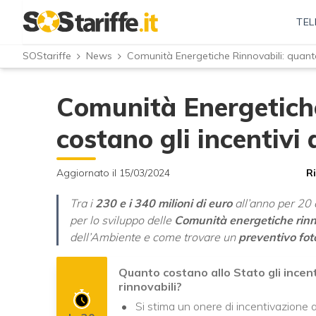
TEL
SOStariffe
News
Comunità Energetiche Rinnovabili: quanto 
Comunità Energetiche
costano gli incentivi 
Aggiornato il 15/03/2024
R
Tra i
230 e i 340 milioni di euro
all’anno per 20 
per lo sviluppo delle
Comunità energetiche rinn
dell’Ambiente e come trovare un
preventivo fot
Quanto costano allo Stato gli incen
rinnovabili?
Si stima un onere di incentivazione