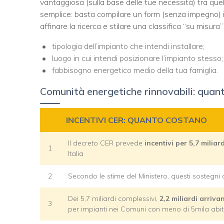
vantaggiosa (sulla base delle tue necessità) tra que
semplice: basta compilare un form (senza impegno) in
affinare la ricerca e stilare una classifica “su misura
tipologia dell’impianto che intendi installare;
luogo in cui intendi posizionare l’impianto stesso;
fabbisogno energetico medio della tua famiglia.
Comunità energetiche rinnovabili: quant
INCENTIVI CER: QUANTO COSTANO
Il decreto CER prevede
incentivi per
5,7 miliar
1
Italia
2
Secondo le stime del Ministero, questi sostegni 
Dei 5,7 miliardi complessivi,
2,2 miliardi arriv
3
per impianti nei Comuni con meno di 5mila abit