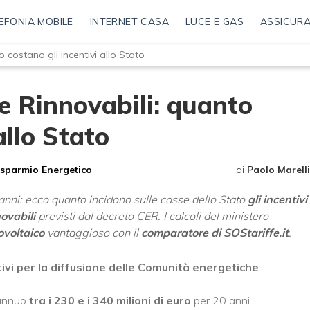
EFONIA MOBILE
INTERNET CASA
LUCE E GAS
ASSICURA
costano gli incentivi allo Stato
 Rinnovabili: quanto
allo Stato
isparmio Energetico
di
Paolo Marelli
anni: ecco quanto incidono sulle casse dello Stato
gli incentivi
ovabili
previsti dal decreto CER. I calcoli del ministero
ovoltaico
vantaggioso con il
comparatore di SOStariffe.it
.
tivi per la diffusione delle Comunità energetiche
 annuo
tra i 230 e i 340 milioni di euro
per 20 anni