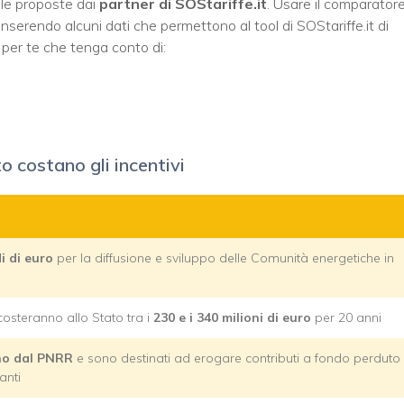
lle proposte dai
partner di SOStariffe.it
. Usare il comparator
serendo alcuni dati che permettono al tool di SOStariffe.it di
” per te che tenga conto di:
o costano gli incentivi
di di euro
per la diffusione e sviluppo delle Comunità energetiche in
costeranno allo Stato tra i
230 e i 340 milioni di euro
per 20 anni
ano dal PNRR
e sono destinati ad erogare contributi a fondo perduto
anti