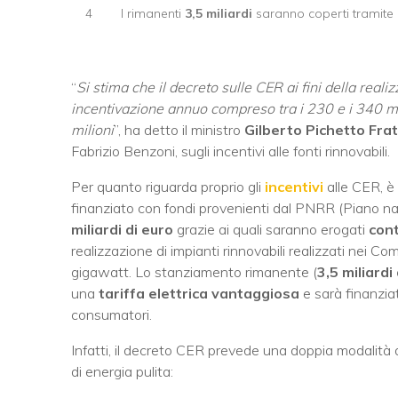
4
I rimanenti
3,5 miliardi
saranno coperti tramite un
“
Si stima che il decreto sulle CER ai fini della reali
incentivazione annuo compreso tra i 230 e i 340 milio
milioni
”, ha detto il ministro
Gilberto Pichetto Frat
Fabrizio Benzoni, sugli incentivi alle fonti rinnovabili.
Per quanto riguarda proprio gli
incentivi
alle CER, è
finanziato con fondi provenienti dal PNRR (Piano nazio
miliardi di euro
grazie ai quali saranno erogati
cont
realizzazione di impianti rinnovabili realizzati nei 
gigawatt. Lo stanziamento rimanente (
3,5 miliardi
una
tariffa elettrica vantaggiosa
e sarà finanzia
consumatori.
Infatti, il decreto CER prevede una doppia modalità 
di energia pulita: