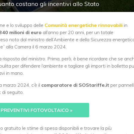
nto costano gli incentivi allo Stato
one e lo sviluppo delle
Comunità energetiche rinnovabili
in
340 milioni di euro
all’anno per 20 anni, per un totale
o reso noto dal ministro dell’Ambiente e della Sicurezza energetic
me” alla Camera il 6 marzo 2024.
 risposta del ministro. Prima, però, è bene ricordare che se anc
ulita per difendere l’ambiente e tagliare gli importi in bolletta pu
avi in mano.
a marzo 2024, c’è il
comparatore di SOStariffe.it
per pannell
 di seguito.
I PREVENTIVI FOTOVOLTAICO
»
ratuito le stime di spesa disponibili e trovare la più