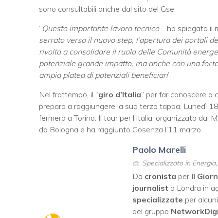
sono consultabili anche dal sito del Gse.
“
Questo importante lavoro tecnico
– ha spiegato il 
serrato verso il nuovo step, l’apertura dei portali 
rivolto a consolidare il ruolo delle Comunità energ
potenziale grande impatto, ma anche con una forte
ampia platea di potenziali beneficiari
”.
Nel frattempo, il “
giro d’Italia
” per far conoscere a ci
prepara a raggiungere la sua terza tappa. Lunedì 1
fermerà a Torino. Il tour per l’Italia, organizzato da
da Bologna e ha raggiunto Cosenza l’11 marzo.
Paolo Marelli
Specializzato in Energia
Da
cronista
per
Il Gior
journalist
a Londra in ag
specializzate
per alcuni
del gruppo
NetworkDig