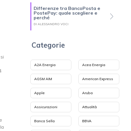
Differenze tra BancoPosta e
PostePay: quale scegliere e
perché
DI ALESSANDRO VOCI
Categorie
si
A2A Energia
Acea Energia
4
AGSM AIM
American Express
Apple
Aruba
Assicurazioni
Attualità
e
Banca Sella
BBVA
la