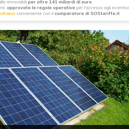
le rinnovabili
per oltre 141 miliardi di euro
nti:
approvate le regole operative
per l'accesso agli incentivi
oltaico
conveniente con il
comparatore di SOStariffe.it