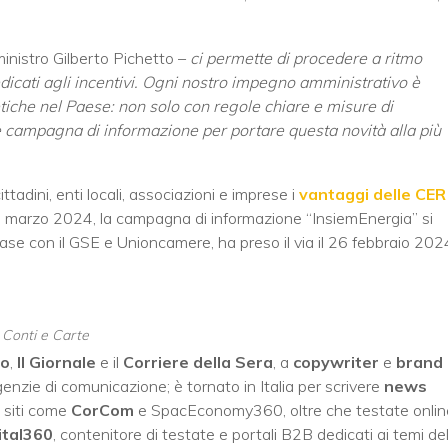
ministro Gilberto Pichetto –
ci permette di procedere a ritmo
dedicati agli incentivi. Ogni nostro impegno amministrativo
è
etiche nel Paese: non solo con regole chiare e misure di
 campagna di informazione per portare questa novità alla più
ttadini, enti locali, associazioni e imprese i
vantaggi delle CER
8 marzo 2024, la campagna di informazione “InsiemEnergia” si
l Mase con il GSE e Unioncamere, ha preso il via il 26 febbraio 202
, Conti e Carte
no
,
Il Giornale
e il
Corriere della Sera
, a
copywriter
e
brand
enzie di comunicazione; è tornato in Italia per scrivere
news
 siti come
CorCom
e SpacEconomy360, oltre che testate onlin
ital360
, contenitore di testate e portali B2B dedicati ai temi del