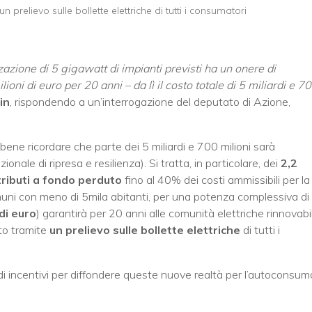
 prelievo sulle bollette elettriche di tutti i consumatori
zzazione di 5 gigawatt di impianti previsti ha un onere di
ni di euro per 20 anni – da lì il costo totale di 5 miliardi e 7
in
, rispondendo a un’interrogazione del deputato di Azione,
 bene ricordare che parte dei 5 miliardi e 700 milioni sarà
nale di ripresa e resilienza). Si tratta, in particolare, dei
2,2
ributi a fondo perduto
fino al 40% dei costi ammissibili per la
Comuni con meno di 5mila abitanti, per una potenza complessiva di
 di euro
) garantirà per 20 anni alle comunità elettriche rinnovabil
to tramite
un prelievo sulle bollette elettriche
di tutti i
di incentivi per diffondere queste nuove realtà per l’autoconsum