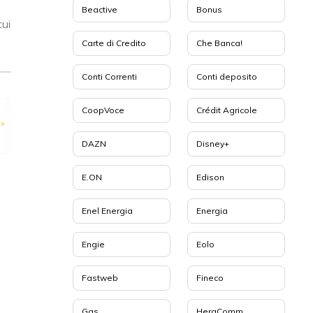
i
Beactive
Bonus
cui
Carte di Credito
Che Banca!
Conti Correnti
Conti deposito
CoopVoce
Crédit Agricole
»
DAZN
Disney+
E.ON
Edison
Enel Energia
Energia
Engie
Eolo
Fastweb
Fineco
Gas
HeraComm