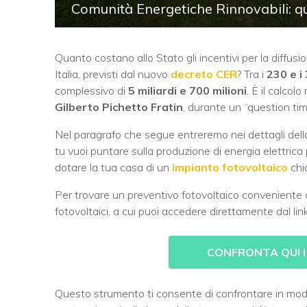
Comunità Energetiche Rinnovabili: qua
Quanto costano allo Stato gli incentivi per la diffusi
Italia, previsti dal nuovo
decreto CER
? Tra i
230 e i 
complessivo di
5 miliardi e 700 milioni
. È il calcol
Gilberto Pichetto Fratin
, durante un “question ti
Nel paragrafo che segue entreremo nei dettagli della
tu vuoi puntare sulla produzione di energia elettrica p
dotare la tua casa di un
impianto fotovoltaico
chi
Per trovare un preventivo fotovoltaico conveniente 
fotovoltaici, a cui puoi accedere direttamente dal link
CONFRONTA QUI 
Questo strumento ti consente di confrontare in modo g