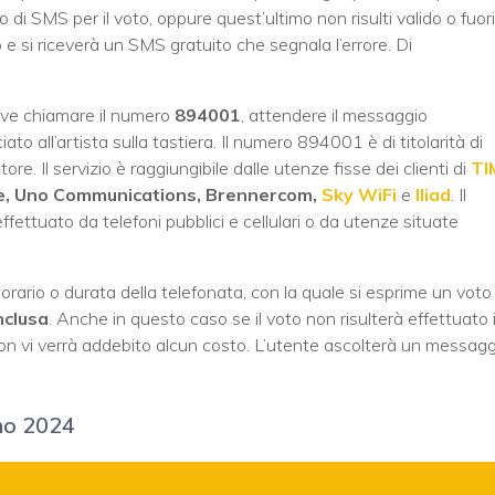
o di SMS per il voto, oppure quest’ultimo non risulti valido o fuori
 si riceverà un SMS gratuito che segnala l’errore. Di
deve chiamare il numero
894001
, attendere il messaggio
iato all’artista sulla tastiera. Il numero 894001 è di titolarità di
ore. Il servizio è raggiungibile dalle utenze fisse dei clienti di
TI
nze, Uno Communications, Brennercom,
Sky WiFi
e
Iliad
. Il
ettuato da telefoni pubblici e cellulari o da utenze situate
ario o durata della telefonata, con la quale si esprime un voto
nclusa
. Anche in questo caso se il voto non risulterà effettuato 
on vi verrà addebito alcun costo. L’utente ascolterà un messagg
mo 2024