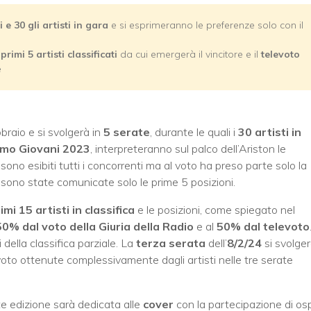
ti e 30 gli artisti in gara
e si esprimeranno le preferenze solo con il
i
primi 5 artisti classificati
da cui emergerà il vincitore e il
televoto
e
bbraio e si svolgerà in
5 serate
, durante le quali i
30 artisti in
remo Giovani 2023
, interpreteranno sul palco dell’Ariston le
 sono esibiti tutti i concorrenti ma al voto ha preso parte solo la
o sono state comunicate solo le prime 5 posizioni.
imi 15 artisti in classifica
e le posizioni, come spiegato nel
50% dal voto della Giuria della Radio
e al
50% dal televoto
della classifica parziale. La
terza serata
dell’
8/2/24
si svolge
voto ottenute complessivamente dagli artisti nelle tre serate
 edizione sarà dedicata alle
cover
con la partecipazione di osp