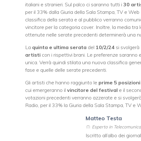
italiani e stranieri. Sul palco ci saranno tutti i
30 arti
per il 33% dalla Giuria della Sala Stampa, TV e Web e
classifica della serata e al pubblico verranno comun
vincitore per la categoria cover. Inoltre, la media tr
ottenute nelle serate precedenti determinerà una nuo
La
quinta e ultima serata
del
10/2/24
si svolgerà
artisti
con i rispettivi brani. Le preferenze saranno
unica. Verrà quindi stilata una nuova classifica gene
fase e quelle delle serate precedenti.
Gli artisti che hanno raggiunto le
prime 5 posizioni
cui emergeranno il
vincitore del festival
e il secon
votazioni precedenti verranno azzerate e si svolgerà
Radio, per il 33% la Giuria della Sala Stampa, TV e W
Matteo Testa
Esperto in Telecomunicaz
Iscritto all’albo dei giorna