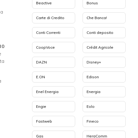
Beactive
Bonus
na
Carte di Credito
Che Banca!
Conti Correnti
Conti deposito
 30
CoopVoce
Crédit Agricole
e
sta
DAZN
Disney+
E.ON
Edison
a
Enel Energia
Energia
Engie
Eolo
Fastweb
Fineco
Gas
HeraComm