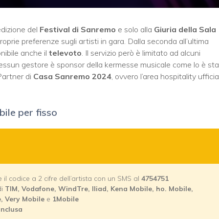
edizione del
Festival di Sanremo
e solo alla
Giuria della Sala
oprie preferenze sugli artisti in gara. Dalla seconda all’ultima
nibile anche il
televoto
. Il servizio però è limitato ad alcuni
essun gestore è sponsor della kermesse musicale come lo è st
Partner di
Casa Sanremo 2024
, ovvero l’area hospitality ufficia
ile per fisso
 il codice a 2 cifre dell’artista con un SMS al
4754751
di
TIM, Vodafone, WindTre, Iliad, Kena Mobile, ho. Mobile,
, Very Mobile
e
1Mobile
inclusa