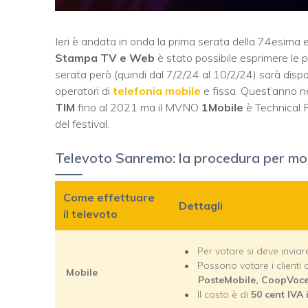
Ieri è andata in onda la prima serata della 74esima 
Stampa TV e Web
è stato possibile esprimere le pr
serata però (quindi dal 7/2/24 al 10/2/24) sarà dispo
operatori di
telefonia mobile
e fissa. Quest’anno n
TIM
fino al 2021 ma il MVNO
1Mobile
è Technical 
del festival.
Televoto Sanremo: la procedura per mob
Come effettuare
Dettagli
il televoto
Per votare si deve inviare
Possono votare i clienti 
Mobile
PosteMobile, CoopVoce
Il costo è di
50 cent IVA 