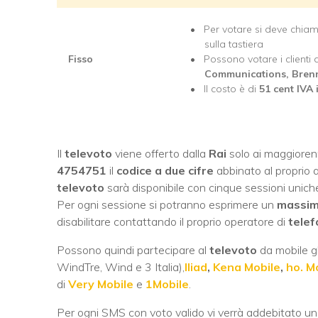
Per votare si deve chia
sulla tastiera
Fisso
Possono votare i clienti 
Communications, Bren
Il costo è di
51 cent IVA 
Il
televoto
viene offerto dalla
Rai
solo ai maggioren
4754751
il
codice a due cifre
abbinato al proprio a
televoto
sarà disponibile con cinque sessioni uniche
Per ogni sessione si potranno esprimere un
massimo
disabilitare contattando il proprio operatore di
telef
Possono quindi partecipare al
televoto
da mobile gl
WindTre, Wind e 3 Italia),
Iliad
,
Kena Mobile
,
ho. M
di
Very Mobile
e
1Mobile
.
Per ogni SMS con voto valido vi verrà addebitato un