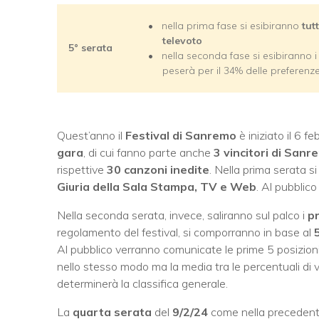
nella prima fase si esibiranno
tut
televoto
5° serata
nella seconda fase si esibiranno 
peserà per il 34% delle preferenz
Quest’anno il
Festival di Sanremo
è iniziato il 6 fe
gara
, di cui fanno parte anche
3 vincitori di San
rispettive
30 canzoni inedite
. Nella prima serata si
Giuria della Sala Stampa, TV e Web
. Al pubblic
Nella seconda serata, invece, saliranno sul palco i
pr
regolamento del festival, si comporranno in base al
Al pubblico verranno comunicate le prime 5 posizioni 
nello stesso modo ma la media tra le percentuali di 
determinerà la classifica generale.
La
quarta serata
del
9/2/24
come nella precedente