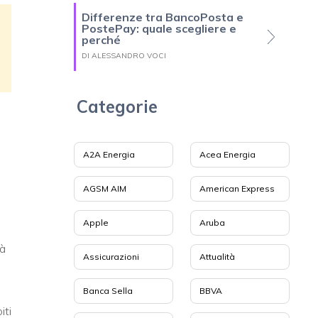
Differenze tra BancoPosta e
PostePay: quale scegliere e
perché
DI ALESSANDRO VOCI
Categorie
A2A Energia
Acea Energia
AGSM AIM
American Express
Apple
Aruba
.
rà
Assicurazioni
Attualità
Banca Sella
BBVA
iti