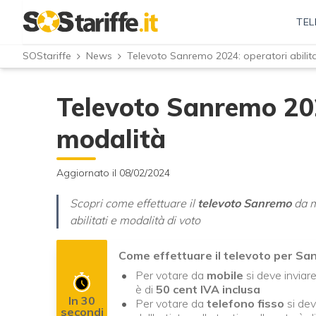
TEL
SOStariffe
News
Televoto Sanremo 2024: operatori abilita
Televoto Sanremo 2024
modalità
Aggiornato il 08/02/2024
Scopri come effettuare il
televoto Sanremo
da mo
abilitati e modalità di voto
Come effettuare il televoto per S
Per votare da
mobile
si deve inviare
è di
50 cent IVA inclusa
In 30
Per votare da
telefono fisso
si dev
secondi