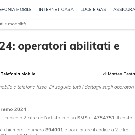
EFONIA MOBILE
INTERNET CASA
LUCE E GAS
ASSICURA
ti e modalità
: operatori abilitati e
Telefonia Mobile
di
Matteo Testa
bile o telefono fisso. Di seguito tutti i dettagli sugli operatori
anremo 2024
 il codice a 2 cifre dell'artista con un
SMS
al
4754751
. Il costo
e chiamare il numero
894001
e poi digitare il codice a 2 cifre