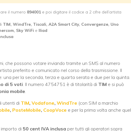
mare il numero
894001
e poi digitare il codice a 2 cifre dell’artista
di
TIM, WindTre, Tiscali, A2A Smart City, Convergenze, Uno
nercom, Sky WiFi
e
Iliad
inclusa
ni, che possono votare inviando tramite un SMS al numero
rtista preferito e comunicato nel corso della trasmissione. Il
: una per la seconda, terza e quarta serata e due per la quinta.
 di 5 voti
. Il numero 4754751 è di titolarità di
TIM
e si può
onia mobile
.
i utenti di
TIM
,
Vodafone
,
WindTre
(con SIM a marchio
obile
,
PosteMobile
,
CoopVoce
e per la prima volta anche quell
 importo di
50 cent IVA inclusa
per tutti gli operatori sopra