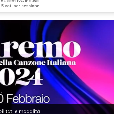
i
51 cent IVA inclusa
i
5 voti per sessione
litati e modalità