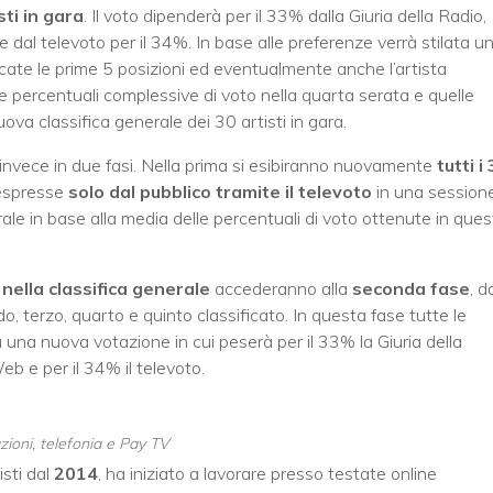
sti in gara
. Il voto dipenderà per il 33% dalla Giuria della Radio,
 dal televoto per il 34%. In base alle preferenze verrà stilata u
icate le prime 5 posizioni ed eventualmente anche l’artista
a le percentuali complessive di voto nella quarta serata e quelle
va classifica generale dei 30 artisti in gara.
 invece in due fasi. Nella prima si esibiranno nuovamente
tutti i
 espresse
solo dal pubblico tramite il televoto
in una session
rale in base alla media delle percentuali di voto ottenute in que
 nella classifica generale
accederanno alla
seconda fase
, d
do, terzo, quarto e quinto classificato. In questa fase tutte le
 una nuova votazione in cui peserà per il 33% la Giuria della
eb e per il 34% il televoto.
ioni, telefonia e Pay TV
listi dal
2014
, ha iniziato a lavorare presso testate online