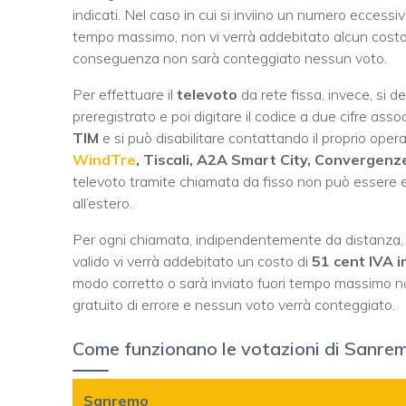
indicati. Nel caso in cui si inviino un numero eccessiv
tempo massimo, non vi verrà addebitato alcun costo e
conseguenza non sarà conteggiato nessun voto.
Per effettuare il
televoto
da rete fissa, invece, si 
preregistrato e poi digitare il codice a due cifre assoc
TIM
e si può disabilitare contattando il proprio operat
WindTre
, Tiscali, A2A Smart City, Converge
televoto tramite chiamata da fisso non può essere eff
all’estero.
Per ogni chiamata, indipendentemente da distanza, or
valido vi verrà addebitato un costo di
51 cent IVA i
modo corretto o sarà inviato fuori tempo massimo n
gratuito di errore e nessun voto verrà conteggiato.
Come funzionano le votazioni di Sanre
Sanremo