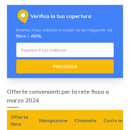
Verifica la tua copertura
Inserisci il tuo indirizzo e scopri se sei raggiunto da
fibra
o
ADSL
PROSEGUI
Offerte convenienti per la rete fissa a
marzo 2024
Offerte
Navigazione
Chiamate
Costo mens
fibra