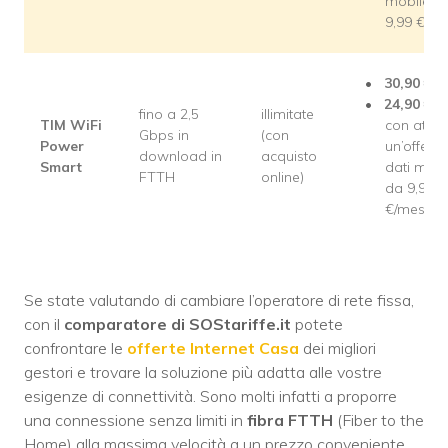
mobile d
9,99 €/m
30,90
€/m
24,90
€/m
fino a 2,5
illimitate
TIM WiFi
con attiv
Gbps in
(con
Power
un’offerta
download in
acquisto
Smart
dati mobi
FTTH
online)
da 9,99
€/mese
Se state valutando di cambiare l’operatore di rete fissa,
con il
comparatore di SOStariffe.it
potete
confrontare le
offerte Internet Casa
dei migliori
gestori e trovare la soluzione più adatta alle vostre
esigenze di connettività. Sono molti infatti a proporre
una connessione senza limiti in
fibra FTTH
(Fiber to the
Home) alla massima velocità a un prezzo conveniente.