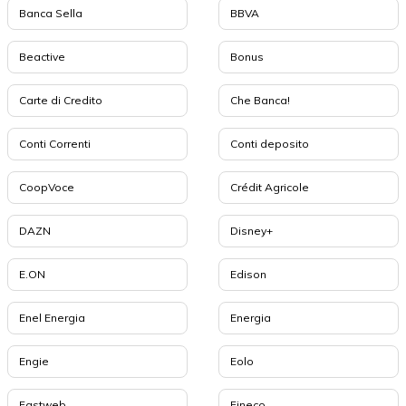
Banca Sella
BBVA
Beactive
Bonus
Carte di Credito
Che Banca!
Conti Correnti
Conti deposito
CoopVoce
Crédit Agricole
DAZN
Disney+
E.ON
Edison
Enel Energia
Energia
Engie
Eolo
Fastweb
Fineco