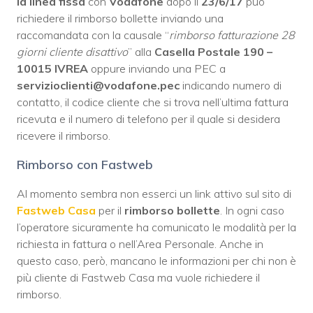
la linea fissa
con
Vodafone
dopo il
23/6/17
può
richiedere il rimborso bollette inviando una
raccomandata con la causale “
rimborso fatturazione 28
giorni cliente disattivo
” alla
Casella Postale 190 –
10015 IVREA
oppure inviando una PEC a
servizioclienti@vodafone.pec
indicando numero di
contatto, il codice cliente che si trova nell’ultima fattura
ricevuta e il numero di telefono per il quale si desidera
ricevere il rimborso.
Rimborso con Fastweb
Al momento sembra non esserci un link attivo sul sito di
Fastweb Casa
per il
rimborso bollette
. In ogni caso
l’operatore sicuramente ha comunicato le modalità per la
richiesta in fattura o nell’Area Personale. Anche in
questo caso, però, mancano le informazioni per chi non è
più cliente di Fastweb Casa ma vuole richiedere il
rimborso.