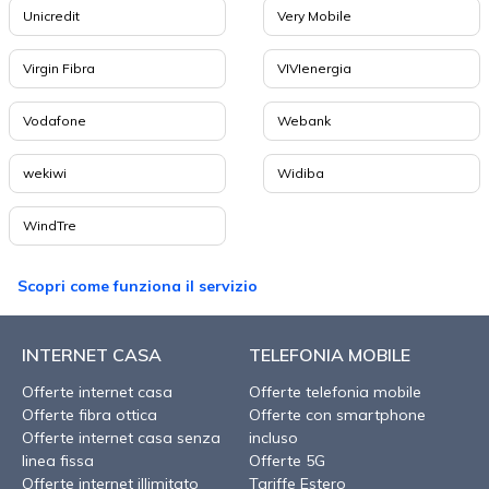
Unicredit
Very Mobile
Virgin Fibra
VIVIenergia
Vodafone
Webank
wekiwi
Widiba
WindTre
Scopri come funziona il servizio
INTERNET CASA
TELEFONIA MOBILE
Offerte internet casa
Offerte telefonia mobile
Offerte fibra ottica
Offerte con smartphone
Offerte internet casa senza
incluso
linea fissa
Offerte 5G
Offerte internet illimitato
Tariffe Estero