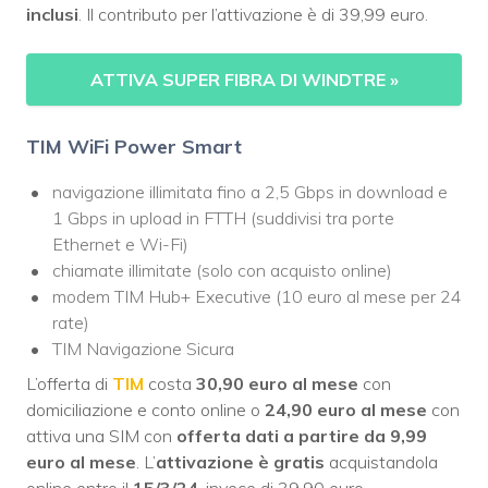
inclusi
. Il contributo per l’attivazione è di 39,99 euro.
ATTIVA SUPER FIBRA DI WINDTRE
»
TIM WiFi Power Smart
navigazione illimitata fino a 2,5 Gbps in download e
1 Gbps in upload in FTTH (suddivisi tra porte
Ethernet e Wi-Fi)
chiamate illimitate (solo con acquisto online)
modem TIM Hub+ Executive (10 euro al mese per 24
rate)
TIM Navigazione Sicura
L’offerta di
TIM
costa
30,90 euro al mese
con
domiciliazione e conto online o
24,90 euro al mese
con
attiva una SIM con
offerta dati a partire da 9,99
euro al mese
. L’
attivazione è gratis
acquistandola
online entro il
15/3/24
, invece di 39,90 euro.