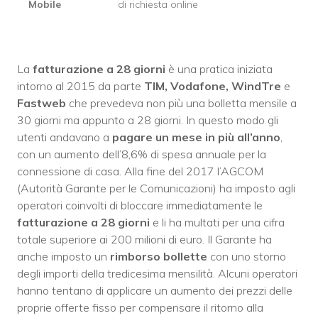
Mobile
di richiesta online
La
fatturazione a 28 giorni
è una pratica iniziata
intorno al 2015 da parte
TIM, Vodafone, WindTre
e
Fastweb
che prevedeva non più una bolletta mensile a
30 giorni ma appunto a 28 giorni. In questo modo gli
utenti andavano a
pagare un mese in più all’anno
,
con un aumento dell’8,6% di spesa annuale per la
connessione di casa. Alla fine del 2017 l’AGCOM
(Autorità Garante per le Comunicazioni) ha imposto agli
operatori coinvolti di bloccare immediatamente le
fatturazione a 28 giorni
e li ha multati per una cifra
totale superiore ai 200 milioni di euro. Il Garante ha
anche imposto un
rimborso bollette
con uno storno
degli importi della tredicesima mensilità. Alcuni operatori
hanno tentano di applicare un aumento dei prezzi delle
proprie offerte fisso per compensare il ritorno alla