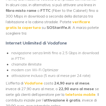
In alcuni casi, in alternativa, si può attivare una linea in
fibra misto rame
o
FTTC
(Fiber to the Cabinet) fino a
300 Mbps in download a seconda della distanza tra
l’abitazione e la cabina stradale. Potete
verificare
gratis la copertura
su
SOStariffe.it
. A marzo potete
scegliere tra:
Internet Unlimited di Vodafone
navigazione senza limiti fino a 2,5 Gbps in download
in FTTH
chiamate illimitate
modem con Wi-Fi Optimizer
attivazione inclusa (5 euro al mese per 24 rate)
L’offerta di
Vodafone
costa
24,90 euro al mese
,
invece di 27,90 euro al mese, o
22,90 euro al mese
se
siete già clienti dell’operatore per la
telefonia mobile
. Il
contributo iniziale per l’
attivazione è gratis
, invece di
39,90 euro, acquistandola online.