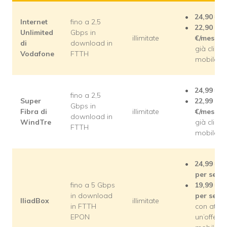
24,90
€/m
Internet
fino a 2,5
22,90
Unlimited
Gbps in
illimitate
€/mese
pe
di
download in
già clienti
Vodafone
FTTH
mobile
24,99
€/m
fino a 2,5
Super
22,99
Gbps in
Fibra di
illimitate
€/mese
pe
download in
WindTre
già clienti
FTTH
mobile
24,99
€/m
per semp
fino a 5 Gbps
19,99
€/m
in download
per semp
IliadBox
illimitate
in FTTH
con attiv
EPON
un’offerta