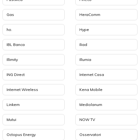
Gas
HeraComm
ho.
Hype
IBL Banca
Iliad
Illimity
Illumia
ING Direct
Internet Casa
Internet Wireless
Kena Mobile
Linkem
Mediolanum
Mutui
NOW TV
Octopus Energy
Osservatori