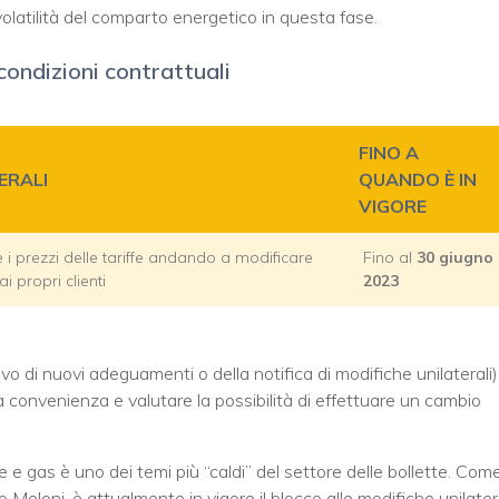
olatilità del comparto energetico in questa fase.
condizioni contrattuali
FINO A
ERALI
QUANDO È IN
VIGORE
 prezzi delle tariffe andando a modificare
Fino al
30 giugno
i propri clienti
2023
rivo di nuovi adeguamenti o della notifica di modifiche unilaterali)
la convenienza e valutare la possibilità di effettuare un cambio
ce e gas è uno dei temi più “caldi” del settore delle bollette. Com
 Meloni, è attualmente in vigore il blocco alle modifiche unilater