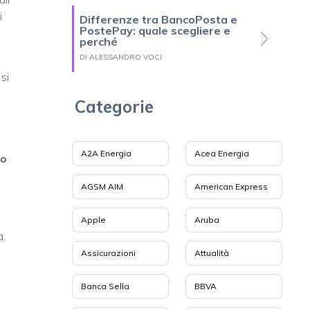
i
Differenze tra BancoPosta e
PostePay: quale scegliere e
perché
DI ALESSANDRO VOCI
si
Categorie
A2A Energia
Acea Energia
 o
AGSM AIM
American Express
Apple
Aruba
a,
Assicurazioni
Attualità
Banca Sella
BBVA