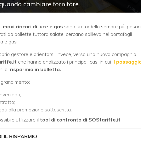
o quando cambiare fornitore
di
maxi rincari di luce e gas
sono un fardello sempre più pesan
ati da bollette tuttora salate, cercano sollievo nel portafogli
ca e gas.
oprio gestore e orientarsi, invece, verso una nuova compagnia
iffe.it
che hanno analizzato i principali casi in cui
il passaggi
i di
risparmio in bolletta.
’ingrandimento:
nvenienti;
tratto;
ati alla promozione sottoscritta.
sibile utilizzare il
tool di confronto di SOStariffe.it
:
 IL RISPARMIO