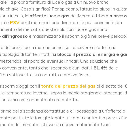
are” la propria fornitura di luce o gas a un nuovo brand
o chiave. Cosa significa? Per spiegarlo, l’attualità aiuta: in ques
 sono in calo, le
offerte luce e gas
del Mercato Libero
a prezz
gia e
PSV
per il metano) sono diventate le più convenienti da
ndamento del mercato, queste soluzioni luce e gas sono
o all’ingrosso
e massimizzano il risparmio già nel breve periodo.
a dei prezzi della materia prima, sottoscrivere un’offerta
a
pologia di tariffe, infatti,
si blocca il prezzo di energia e ga
mettendosi al riparo da eventuali rincari. Una soluzione che
conveniente, tanto che, secondo alcuni dati,
l’81,4%
delle
tà ha sottoscritto un contratto a prezzo fisso.
risparmio oggi, con il
tonfo del prezzo del gas
al di sotto dei
ci temperature invernali sopra la media stagionale, stoccaggi d
 consumi come antidoto al caro bolletta.
 prima della scadenza contrattuale o il passaggio a un’offerta a
nte per tutte le famiglie legate tuttora a contratti a prezzo fis
andamento del mercato subisse un nuovo mutamento. Una