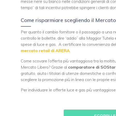
messe nere su bianco nelle condizioni generali di con
tempo” di tali incentivi potrebbe spingere i clienti d
Come risparmiare scegliendo il Mercat
Per quanto il cambio fornitore o il passaggio a una 
controllo le bollette, dire “addio” alla Maggior Tutel
spese di luce e gas. A certificare la convenienza del
mercato retail di ARERA
.
Come scovare l’offerta più vantaggiosa tra la molti
Mercato Libero? Grazie al
comparatore di SOStari
gratuito, aiuta i titolari di utenze domestiche a conf
scegliere la promozione più in linea con le proprie e
Per individuare le offerte luce e gas più vantaggiose
SCOPRI LE