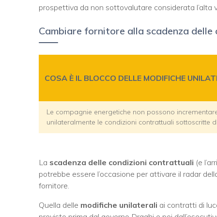
prospettiva da non sottovalutare considerata l’alta v
Cambiare fornitore alla scadenza delle 
COSA È IL BLOCCO DELLE MODIFICHE UNILAT
Le compagnie energetiche non possono incrementare i
unilateralmente le condizioni contrattuali sottoscritte da
La
scadenza delle condizioni contrattuali
(e l’ar
potrebbe essere l’occasione per attivare il radar del
fornitore.
Quella delle
modifiche unilaterali
ai contratti di lu
previsto prima dal governo Draghi e poi dall’esecutivo