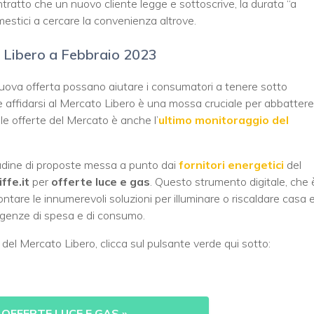
tratto che un nuovo cliente legge e sottoscrive, la durata “a
omestici a cercare la convenienza altrove.
o Libero a Febbraio 2023
nuova offerta possano aiutare i consumatori a tenere sotto
a e affidarsi al Mercato Libero è una mossa cruciale per abbattere
le offerte del Mercato è anche l’
ultimo monitoraggio del
tudine di proposte messa a punto dai
fornitori energetici
del
ffe.it
per
offerte luce e gas
. Questo strumento digitale, che 
rontare le innumerevoli soluzioni per illuminare o riscaldare casa 
sigenze di spesa e di consumo.
 del Mercato Libero, clicca sul pulsante verde qui sotto:
 OFFERTE LUCE E GAS
»