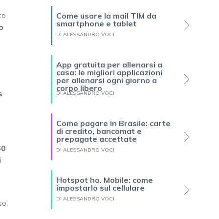
to
Come usare la mail TIM da
smartphone e tablet
o
DI ALESSANDRO VOCI
App gratuita per allenarsi a
casa: le migliori applicazioni
per allenarsi ogni giorno a
corpo libero
s
DI ALESSANDRO VOCI
Come pagare in Brasile: carte
di credito, bancomat e
prepagate accettate
60
DI ALESSANDRO VOCI
i
Hotspot ho. Mobile: come
impostarlo sul cellulare
DI ALESSANDRO VOCI
so.