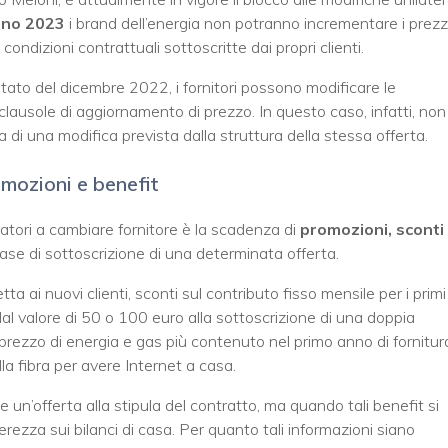
gno 2023
i brand dell’energia non potranno incrementare i prezz
ondizioni contrattuali sottoscritte dai propri clienti.
Stato del dicembre 2022, i fornitori possono modificare le
clausole di aggiornamento di prezzo. In questo caso, infatti, non 
a di una modifica prevista dalla struttura della stessa offerta.
mozioni e benefit
atori a cambiare fornitore è la scadenza di
promozioni, sconti
se di sottoscrizione di una determinata offerta.
etta ai nuovi clienti, sconti sul contributo fisso mensile per i primi
al valore di 50 o 100 euro alla sottoscrizione di una doppia
 prezzo di energia e gas più contenuto nel primo anno di fornitur
la fibra per avere Internet a casa.
 un’offerta alla stipula del contratto, ma quando tali benefit si
terezza sui bilanci di casa. Per quanto tali informazioni siano