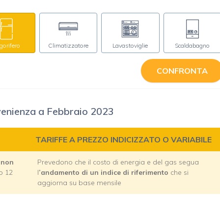
igorifero
Climatizzatore
Lavastoviglie
Scaldabagno
CONFRONTA
venienza a Febbraio 2023
TARIFFE A PREZZO INDICIZZATO O VARIABILE
 non
Prevedono che il costo di energia e del gas segua
o 12
l
’andamento di un indice di riferimento
che si
aggiorna su base mensile