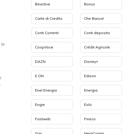
Beactive
Bonus
Carte di Credito
Che Banca!
Conti Correnti
Conti deposito
 le
CoopVoce
Crédit Agricole
DAZN
Disney+
E.ON
Edison
è
e
Enel Energia
Energia
Engie
Eolo
Fastweb
Fineco
Gas
HeraComm