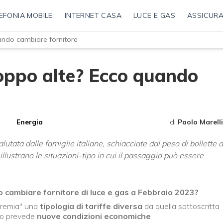
EFONIA MOBILE
INTERNET CASA
LUCE E GAS
ASSICURA
uando cambiare fornitore
roppo alte? Ecco quando
Energia
di
Paolo Marelli
tata dalle famiglie italiane, schiacciate dal peso di bollette d
illustrano le situazioni-tipo in cui il passaggio può essere
so cambiare fornitore di luce e gas a Febbraio 2023?
premia" una
tipologia di tariffe diversa
da quella sottoscritta
ovo prevede
nuove condizioni economiche