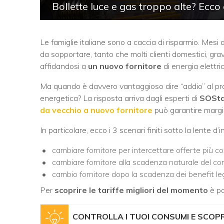
Bollette luce e gas troppo alte? Ecc
Le famiglie italiane sono a caccia di risparmio. Mesi 
da sopportare, tanto che molti clienti domestici, grav
affidandosi a
un nuovo fornitore
di energia elettri
Ma quando è davvero vantaggioso dire “addio” al pr
energetica? La risposta arriva dagli esperti di
SOStar
da vecchio a nuovo fornitore
può garantire margin
In particolare, ecco i 3 scenari finiti sotto la lente d
cambiare fornitore per intercettare offerte più co
cambiare fornitore alla scadenza naturale del con
cambio fornitore dopo la scadenza dei benefit leg
Per
scoprire le tariffe migliori del momento
è pos
CONTROLLA I TUOI CONSUMI E SCOPRI