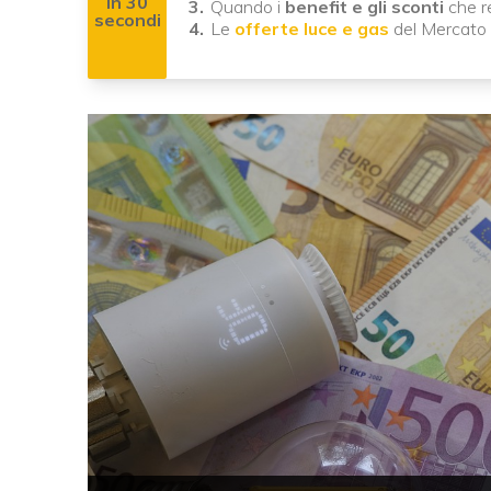
In 30
Quando i
benefit e gli sconti
che r
secondi
Le
offerte luce e gas
del Mercato 