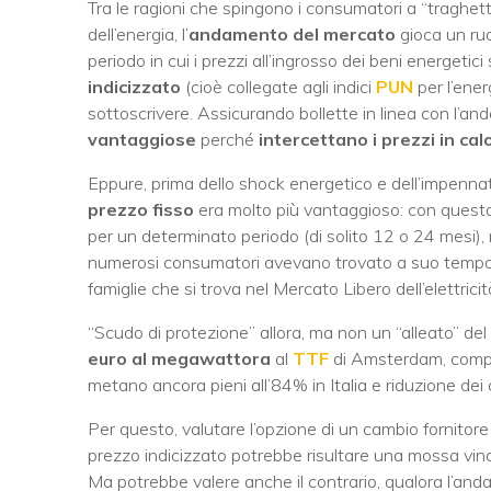
Tra le ragioni che spingono i consumatori a “traghett
dell’energia, l’
andamento del mercato
gioca un ruol
periodo in cui i prezzi all’ingrosso dei beni energetici
indicizzato
(cioè collegate agli indici
PUN
per l’ener
sottoscrivere. Assicurando bollette in linea con l’a
vantaggiose
perché
intercettano i prezzi in cal
Eppure, prima dello shock energetico e dell’impennat
prezzo fisso
era molto più vantaggioso: con questa ti
per un determinato periodo (di solito 12 o 24 mesi), 
numerosi consumatori avevano trovato a suo tempo 
famiglie che si trova nel Mercato Libero dell’elettrici
“Scudo di protezione” allora, ma non un “alleato” del 
euro al megawattora
al
TTF
di Amsterdam, compli
metano ancora pieni all’84% in Italia e riduzione dei
Per questo, valutare l’opzione di un cambio fornitore
prezzo indicizzato potrebbe risultare una mossa vince
Ma potrebbe valere anche il contrario, qualora l’