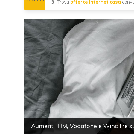
Trova
offerte Internet casa
conven
Aumenti TIM, Vodafone e WindTre su 