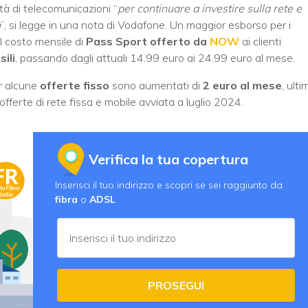
età di telecomunicazioni “
per continuare a investire sulla rete e
o
”, si legge in una nota di Vodafone. Un maggior esborso per i
 il costo mensile di
Pass Sport offerto da
NOW
ai clienti
ili
, passando dagli attuali 14.99 euro ai 24.99 euro al mese.
er alcune
offerte fisso
sono aumentati di
2 euro al mese
, ulti
offerte di rete fissa e mobile avviata a luglio 2024.
Verifica la tua copertura
Inserisci il tuo indirizzo e scopri se sei raggiunto da
fibra
o
ADSL
PROSEGUI