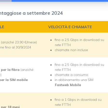
vantaggiose a settembre 2024
LE
VELOCITÀ E CHIAMATE
fino a 2,5 Gbps in download su
(anziché 23,90 €/mese)
rete FTTH
ne fino al 30/9/2024
chiamate non incluse
fino a 2,5 Gbps in download su
 per la fibra
(anziché
rete FTTH
)
chiamate a consumo
per la SIM mobile
in abbinamento una SIM
Fastweb Mobile
fino a 1 Gbps in download su
rete FTTH
 per 18 mesi