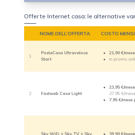
Offerte Internet casa: le alternative 
NOME DELL’OFFERTA
COSTO MENSI
PosteCasa Ultraveloce
21,90 €/mese
1
Start
in promo onli
23,95 €/mese
2
Fastweb Casa Light
27,95 €/mese
7,95 €/mese 
Sky WiFi + Sky TV + Sky
39,90 €/mese