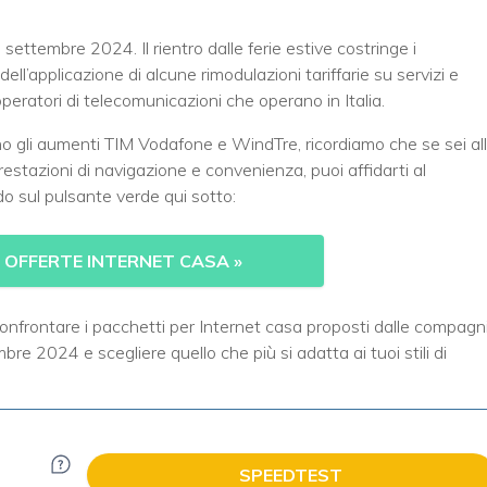
 settembre 2024. Il rientro dalle ferie estive costringe i
l’applicazione di alcune rimodulazioni tariffarie su servizi e
operatori di telecomunicazioni che operano in Italia.
ano gli aumenti TIM Vodafone e WindTre, ricordiamo che se sei al
estazioni di navigazione e convenienza, puoi affidarti al
ndo sul pulsante verde qui sotto:
 OFFERTE INTERNET CASA
»
confrontare i pacchetti per Internet casa proposti dalle compagn
bre 2024 e scegliere quello che più si adatta ai tuoi stili di
SPEEDTEST