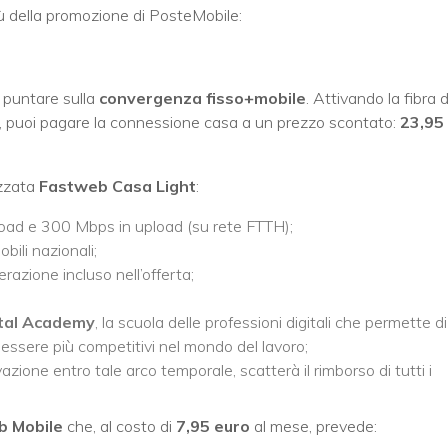
iù della promozione di PosteMobile:
 puntare sulla
convergenza fisso+mobile
. Attivando la fibra d
e, puoi pagare la connessione casa a un prezzo scontato:
23,95
tezzata
Fastweb Casa Light
:
oad e 300 Mbps in upload (su rete FTTH);
ili nazionali;
azione incluso nell’offerta;
ital Academy
, la scuola delle professioni digitali che permette di
essere più competitivi nel mondo del lavoro;
ivazione entro tale arco temporale, scatterà il rimborso di tutti i
b Mobile
che, al costo di
7,95 euro
al mese, prevede: