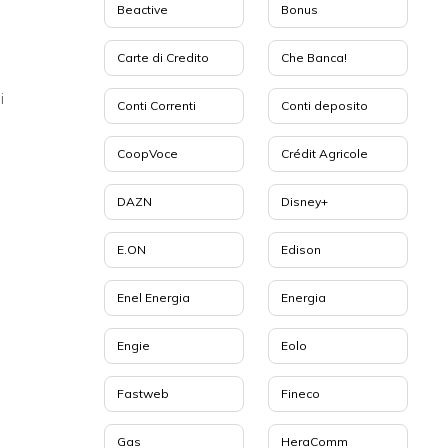
Beactive
Bonus
Carte di Credito
Che Banca!
i
Conti Correnti
Conti deposito
CoopVoce
Crédit Agricole
DAZN
Disney+
E.ON
Edison
Enel Energia
Energia
Engie
Eolo
Fastweb
Fineco
Gas
HeraComm