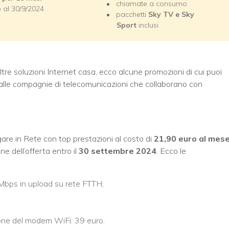
chiamate a consumo
 al 30/9/2024
pacchetti
Sky TV e Sky
Sport
inclusi
ltre soluzioni Internet casa, ecco alcune promozioni di cui puoi
alle compagnie di telecomunicazioni che collaborano con
are in Rete con top prestazioni al costo di
21,90 euro al mes
e dell’offerta entro il
30 settembre 2024
. Ecco le
Mbps in upload su rete FTTH;
ione del modem WiFi: 39 euro.