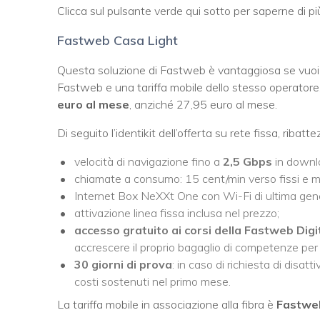
Clicca sul pulsante verde qui sotto per saperne di p
Fastweb Casa Light
Questa soluzione di Fastweb è vantaggiosa se vuoi
Fastweb e una tariffa mobile dello stesso operator
euro al mese
, anziché 27,95 euro al mese.
Di seguito l’identikit dell’offerta su rete fissa, ribat
velocità di navigazione fino a
2,5 Gbps
in downl
chiamate a consumo: 15 cent/min verso fissi e mob
Internet Box NeXXt One con Wi-Fi di ultima gener
attivazione linea fissa inclusa nel prezzo;
accesso gratuito ai corsi della Fastweb Dig
accrescere il proprio bagaglio di competenze per 
30 giorni di prova
: in caso di richiesta di disatt
costi sostenuti nel primo mese.
La tariffa mobile in associazione alla fibra è
Fastwe