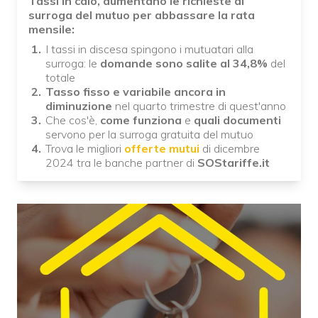
Tassi in calo, aumentano le richieste di
surroga del mutuo per abbassare la rata
mensile:
I tassi in discesa spingono i mutuatari alla
surroga: le
domande sono salite al 34,8%
del
totale
Tasso fisso e variabile ancora in
diminuzione
nel quarto trimestre di quest'anno
Che cos'è,
come funziona
e
quali documenti
servono per la surroga gratuita del mutuo
Trova le migliori
offerte mutui
di dicembre
2024 tra le banche partner di
SOStariffe.it