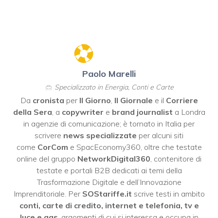
Paolo Marelli
Specializzato in Energia, Conti e Carte
Da
cronista
per
Il Giorno
,
Il Giornale
e il
Corriere
della Sera
, a
copywriter
e
brand journalist
a Londra
in agenzie di comunicazione; è tornato in Italia per
scrivere
news specializzate
per alcuni siti
come
CorCom
e SpacEconomy360, oltre che testate
online del gruppo
NetworkDigital360
, contenitore di
testate e portali B2B dedicati ai temi della
Trasformazione Digitale e dell’Innovazione
Imprenditoriale. Per
SOStariffe.it
scrive testi in ambito
conti, carte di credito, internet e telefonia, tv e
luce e gas
, argomenti di cui si interessa e occupa in