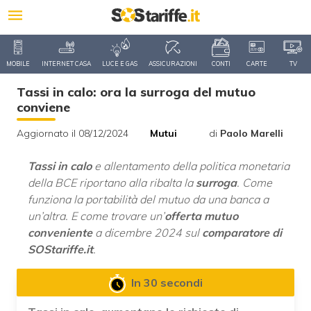
MOBILE
INTERNET CASA
LUCE E GAS
ASSICURAZIONI
CONTI
CARTE
TV
Tassi in calo: ora la surroga del mutuo
conviene
Aggiornato il 08/12/2024
Mutui
di
Paolo Marelli
Tassi in calo
e allentamento della politica monetaria
della BCE riportano alla ribalta la
surroga
. Come
funziona la portabilità del mutuo da una banca a
un’altra. E come trovare un’
offerta mutuo
conveniente
a dicembre 2024 sul
comparatore di
SOStariffe.it
.
In 30 secondi