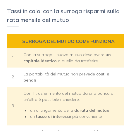
Tassi in calo: con la surroga risparmi sulla
rata mensile del mutuo
SURROGA DEL MUTUO COME FUNZIONA
Con la surroga il nuovo mutuo deve avere
un
1
capitale identico
a quello da trasferire
La portabilità del mutuo non prevede
costi o
2
penali
Con il trasferimento del mutuo da una banca a
un’altra è possibile richiedere:
3
un allungamento della
durata del mutuo
un
tasso di interesse
più conveniente