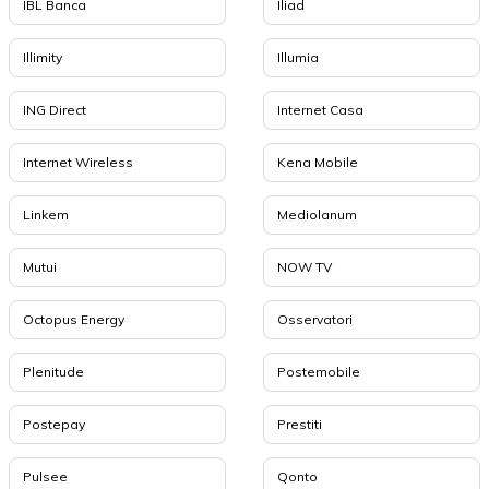
IBL Banca
Iliad
Illimity
Illumia
ING Direct
Internet Casa
Internet Wireless
Kena Mobile
Linkem
Mediolanum
Mutui
NOW TV
Octopus Energy
Osservatori
Plenitude
Postemobile
Postepay
Prestiti
Pulsee
Qonto