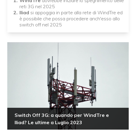
WindTre
dovrebbe iniziare lo spegnimento delle
reti 3G nel 2025
Iliad
si appoggia in parte alla rete di WindTre ed
è possibile che possa procedere anch'esso allo
switch off nel 2025
Switch Off 3G: a quando per WindTre e
Iliad? Le ultime a Luglio 2023