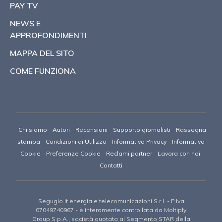
PAY TV
NEWS E
APPROFONDIMENTI
MAPPA DEL SITO
COME FUNZIONA
Chi siamo
Autori
Recensioni
Supporto giornalisti
Rassegna
stampa
Condizioni di Utilizzo
Informativa Privacy
Informativa
Cookie
Preferenze Cookie
Reclami partner
Lavora con noi
Contatti
Segugio.it energia e telecomunicazioni S.r.l.
- P.Iva
07049740967 -
è interamente controllata da Moltiply
Group S.p.A., società quotata al Segmento STAR della