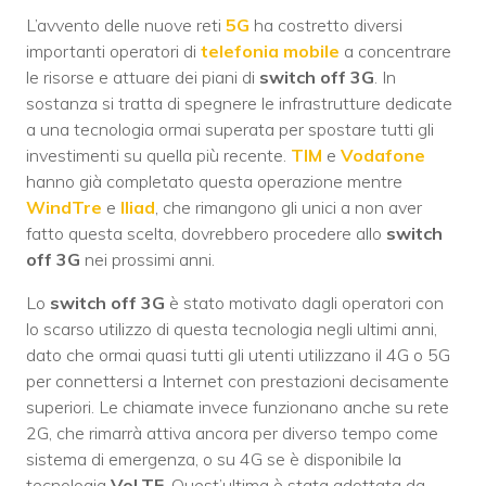
L’avvento delle nuove reti
5G
ha costretto diversi
importanti operatori di
telefonia mobile
a concentrare
le risorse e attuare dei piani di
switch off 3G
. In
sostanza si tratta di spegnere le infrastrutture dedicate
a una tecnologia ormai superata per spostare tutti gli
investimenti su quella più recente.
TIM
e
Vodafone
hanno già completato questa operazione mentre
WindTre
e
Iliad
, che rimangono gli unici a non aver
fatto questa scelta, dovrebbero procedere allo
switch
off 3G
nei prossimi anni.
Lo
switch off 3G
è stato motivato dagli operatori con
lo scarso utilizzo di questa tecnologia negli ultimi anni,
dato che ormai quasi tutti gli utenti utilizzano il 4G o 5G
per connettersi a Internet con prestazioni decisamente
superiori. Le chiamate invece funzionano anche su rete
2G, che rimarrà attiva ancora per diverso tempo come
sistema di emergenza, o su 4G se è disponibile la
tecnologia
VoLTE
. Quest’ultima è stata adottata da