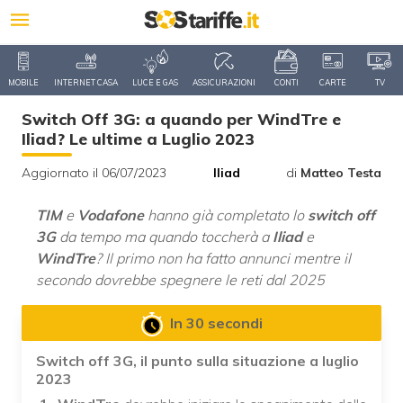
MOBILE
INTERNET CASA
LUCE E GAS
ASSICURAZIONI
CONTI
CARTE
TV
Switch Off 3G: a quando per WindTre e
Iliad? Le ultime a Luglio 2023
Aggiornato il 06/07/2023
Iliad
di
Matteo Testa
TIM
e
Vodafone
hanno già completato lo
switch off
3G
da tempo ma quando toccherà a
Iliad
e
WindTre
? Il primo non ha fatto annunci mentre il
secondo dovrebbe spegnere le reti dal 2025
In 30 secondi
Switch off 3G, il punto sulla situazione a luglio
2023