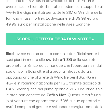
limiti fino a 2,5 Gbps in download sulla rete FTTH e
avere inclusi chiamate illimitate, modem con supporto al
Wi-Fi 6 e Giga illimitati per tutte le SIM di WindTre della
famiglia (massimo tre). L’attivazione è di 39,99 euro o
49,99 euro per l’installazione nelle Aree Bianche.
SCOPRI L’OFFERTA FIBRA DI WINDTRE
»
Iliad
invece non ha ancora comunicato ufficialmente i
suoi piani in merito allo
switch off 3G
della sua rete
proprietaria. Si ricorda comunque che l’operatore sin dal
suo arrivo in Italia oltre alla propria infrastruttura si
appoggia anche alla rete di WindTre per il 3G, 4G e il
4G+ e in roaming nazionale per il 2G tramite accordo di
RAN Sharing, che dal primo gennaio 2023 riguarda solo
le aree non coperte da
Zefiro Net
. Quest’ultima è una
joint venture che appartiene al 50% ai due operatori e
avrà il compito di gestire e sviluppare congiuntamente le