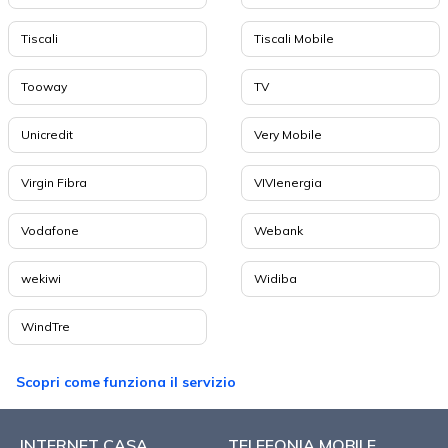
Tiscali
Tiscali Mobile
Tooway
TV
Unicredit
Very Mobile
Virgin Fibra
VIVIenergia
Vodafone
Webank
wekiwi
Widiba
WindTre
Scopri come funziona il servizio
INTERNET CASA
TELEFONIA MOBILE