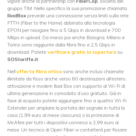
vigore anche la partnership con
FiberCop
, società del
gruppo TIM. Nello specifico la sua promozione chiamata
IliadBox
prevede una connessione senza limiti sulla rete
FTTH (Fiber to the Home) abbinata alla tecnologia
EPON per navigare fino a 5 Gbps in download e 700
Mbps in upload. Da marzo poi anche Bologna, Milano e
Torino sono raggiunte dalla fibra fino a 2,5 Gbps in
download. Potete
verificare gratis la copertura
su
SOStariffe.it
.
Nell’
offerta fibra ottica
sono anche inclusi chiamate
illimitate da fisso anche verso 60 destinazioni all’estero,
attivazione e modem Iliad Box con supporto al Wi-Fi di
ultima generazione in comodato d’uso gratuito. Già in
fase di acquisto potete aggiungere fino a quattro Wi-Fi
Extender per ampliare la portata del segnale in tutta la
casa (1,99 euro al mese ciascuno) o la protezione di
McAfee per tutti i dispositivi connessi a 2,99 euro al
mese. Un tecnico di Open Fiber vi contatterà per fissare