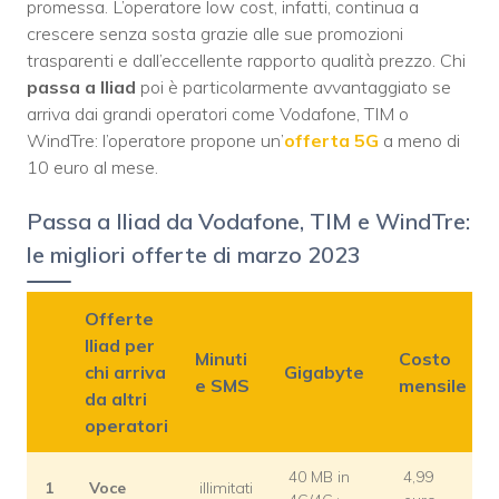
promessa. L’operatore low cost, infatti, continua a
crescere senza sosta grazie alle sue promozioni
trasparenti e dall’eccellente rapporto qualità prezzo. Chi
passa a Iliad
poi è particolarmente avvantaggiato se
arriva dai grandi operatori come Vodafone, TIM o
WindTre: l’operatore propone un’
offerta 5G
a meno di
10 euro al mese.
Passa a Iliad da Vodafone, TIM e WindTre:
le migliori offerte di marzo 2023
Offerte
Iliad per
Minuti
Costo
chi arriva
Gigabyte
e SMS
mensile
da altri
operatori
40 MB in
4,99
1
Voce
illimitati