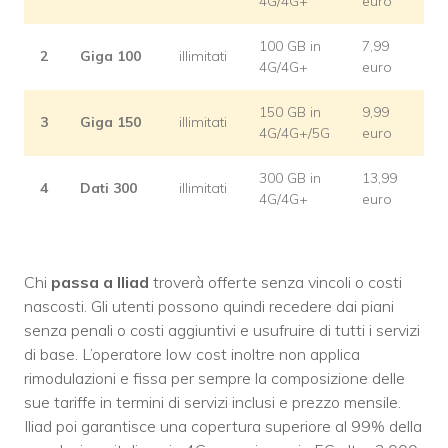
4G/4G+
euro
100 GB in
7,99
2
Giga 100
illimitati
4G/4G+
euro
150 GB in
9,99
3
Giga 150
illimitati
4G/4G+/5G
euro
300 GB in
13,99
4
Dati 300
illimitati
4G/4G+
euro
Chi
passa a Iliad
troverà offerte senza vincoli o costi
nascosti. Gli utenti possono quindi recedere dai piani
senza penali o costi aggiuntivi e usufruire di tutti i servizi
di base. L’operatore low cost inoltre non applica
rimodulazioni e fissa per sempre la composizione delle
sue tariffe in termini di servizi inclusi e prezzo mensile.
Iliad poi garantisce una copertura superiore al 99% della