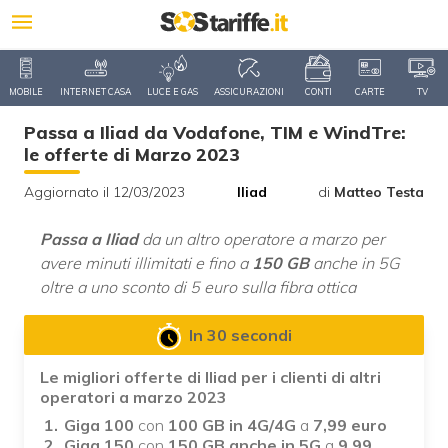
MOBILE
INTERNET CASA
LUCE E GAS
ASSICURAZIONI
CONTI
CARTE
TV
Passa a Iliad da Vodafone, TIM e WindTre:
le offerte di Marzo 2023
Aggiornato il 12/03/2023
Iliad
di
Matteo Testa
Passa a Iliad
da un altro operatore a marzo per
avere minuti illimitati e fino a
150 GB
anche in 5G
oltre a uno sconto di 5 euro sulla fibra ottica
In 30 secondi
Le migliori offerte di Iliad per i clienti di altri
operatori a marzo 2023
Giga 100
con
100 GB in 4G/4G
a
7,99 euro
Giga 150
con
150 GB anche in 5G
a
9,99