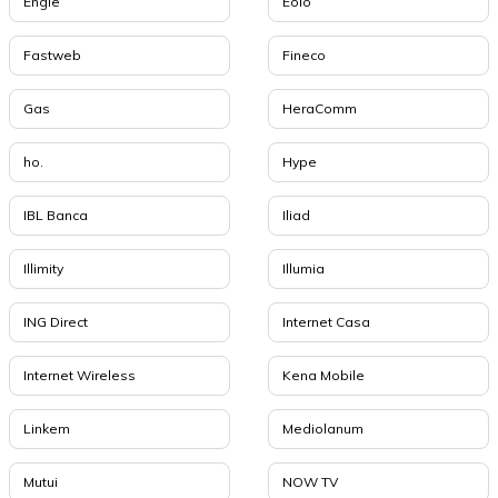
Engie
Eolo
Fastweb
Fineco
Gas
HeraComm
ho.
Hype
IBL Banca
Iliad
Illimity
Illumia
ING Direct
Internet Casa
Internet Wireless
Kena Mobile
Linkem
Mediolanum
Mutui
NOW TV