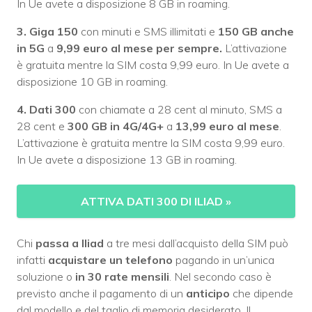
In Ue avete a disposizione 8 GB in roaming.
3. Giga 150
con minuti e SMS illimitati e
150 GB anche
in 5G
a
9,99 euro al mese per sempre.
L’attivazione
è gratuita mentre la SIM costa 9,99 euro. In Ue avete a
disposizione 10 GB in roaming.
4. Dati 300
con chiamate a 28 cent al minuto, SMS a
28 cent e
300 GB in 4G/4G+
a
13,99 euro al mese
.
L’attivazione è gratuita mentre la SIM costa 9,99 euro.
In Ue avete a disposizione 13 GB in roaming.
ATTIVA DATI 300 DI ILIAD
»
Chi
passa a Iliad
a tre mesi dall’acquisto della SIM può
infatti
acquistare un telefono
pagando in un’unica
soluzione o
in 30 rate mensili
. Nel secondo caso è
previsto anche il pagamento di un
anticipo
che dipende
dal modello e del taglio di memoria desiderato. Il