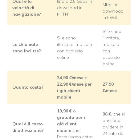
Qual è la
fino a 2,5 Gbps in
Mbps in
velocità di
download in
download
navigazione?
FTTH
in FWA
Sì e sono
Sì e sono
illimitate,
Le chiamate
illimitate, ma solo
ma solo
sono incluse?
con acquisto
con
online
acquisto
online
24,90 €/mese
o
22,90 €/mese per
27,90
Quanto costa?
i già clienti
€/mese
mobile
19,90
€
o
96
€
, che si
gratuita per i
possono
Qual è il costo
già clienti
dividere in
di attivazione?
mobile
che
24 rate da
l’acquistano entro