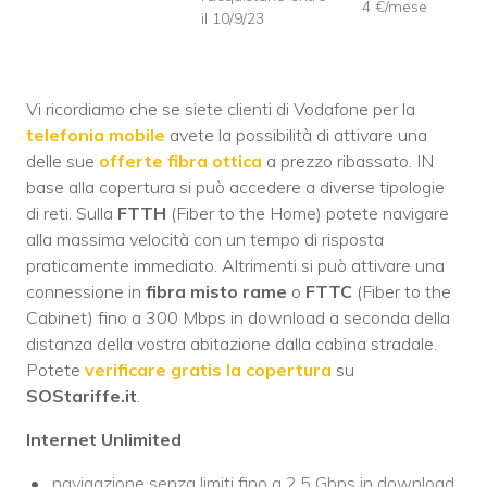
4 €/mese
il 10/9/23
Vi ricordiamo che se siete clienti di Vodafone per la
telefonia mobile
avete la possibilità di attivare una
delle sue
offerte fibra ottica
a prezzo ribassato. IN
base alla copertura si può accedere a diverse tipologie
di reti. Sulla
FTTH
(Fiber to the Home) potete navigare
alla massima velocità con un tempo di risposta
praticamente immediato. Altrimenti si può attivare una
connessione in
fibra misto rame
o
FTTC
(Fiber to the
Cabinet) fino a 300 Mbps in download a seconda della
distanza della vostra abitazione dalla cabina stradale.
Potete
verificare gratis la copertura
su
SOStariffe.it
.
Internet Unlimited
navigazione senza limiti fino a 2,5 Gbps in download