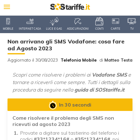
MOBILE
INTERNET CASA
LUCE E GAS
ASSICURAZIONI
CONTI
CARTE
TV
Non arrivano gli SMS Vodafone: cosa fare
ad Agosto 2023
Aggiornato il 30/08/2023
Telefonia Mobile
di
Matteo Testa
Scopri come risolvere i problemi ai
Vodafone SMS
e
tornare a riceverli come sempre. Tutti i dettagli sulla
procedura da seguire nella
guida di SOStariffe.it
In 30 secondi
Come risolvere il problema degli SMS non
ricevuti ad agosto 2023
Provate a digitare sul tastierino del telefono i
codici
#33*1234*16#
o
#35*1234*16#
, poi