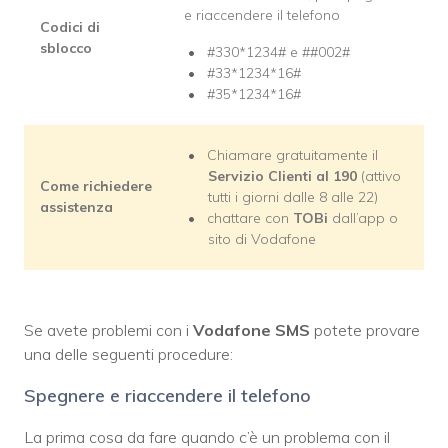
e riaccendere il telefono
Codici di
sblocco
#330*1234# e ##002#
#33*1234*16#
#35*1234*16#
Chiamare gratuitamente il
Servizio Clienti al 190
(attivo
Come richiedere
tutti i giorni dalle 8 alle 22)
assistenza
chattare con
TOBi
dall’app o
sito di Vodafone
Se avete problemi con i
Vodafone SMS
potete provare
una delle seguenti procedure:
Spegnere e riaccendere il telefono
La prima cosa da fare quando c’è un problema con il