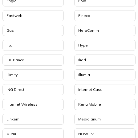
Engie
Eolo
Fastweb
Fineco
Gas
HeraComm
ho.
Hype
IBL Banca
Iliad
Illimity
Illumia
ING Direct
Internet Casa
Internet Wireless
Kena Mobile
Linkem
Mediolanum
Mutui
NOW TV