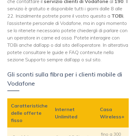
che contattare il
servizio clienti di Vodafone
al
190
. Il
servizio è gratuito e disponibile tutti i giorni dalle 8 alle
22. Inizialmente potrete porre il vostro quesito a
TOBi
,
l’assistente personale di Vodafone, ma in ogni momento
se lo ritenete necessario potete chiedergli di parlare con
un operatore in carne ed ossa. Potete interagire con
TOBi anche dall’app o dal sito dell’operatore. In alterativa
potete consultare le guide e FAQ contenute nella
sezione Supporto sempre dall’app o sul sito.
Gli sconti sulla fibra per i clienti mobile di
Vodafone
Caratteristiche
Internet
Casa
delle offerte
Unlimited
Wireless+
fisso
fino a 300