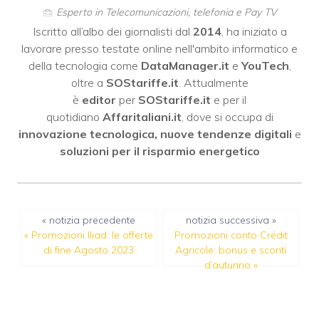
Esperto in Telecomunicazioni, telefonia e Pay TV
Iscritto all’albo dei giornalisti dal
2014
, ha iniziato a
lavorare presso testate online nell'ambito informatico e
della tecnologia come
DataManager.it
e
YouTech
,
oltre a
SOStariffe.it
. Attualmente
è
editor
per
SOStariffe.it
e per il
quotidiano
Affaritaliani.it
, dove si occupa di
innovazione tecnologica, nuove tendenze digitali
e
soluzioni per il risparmio energetico
« notizia precedente
notizia successiva »
«
Promozioni Iliad: le offerte
Promozioni conto Crédit
di fine Agosto 2023
Agricole: bonus e sconti
d’autunno
»