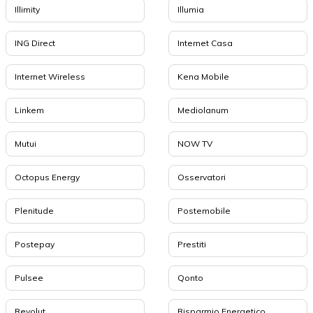
Illimity
Illumia
ING Direct
Internet Casa
Internet Wireless
Kena Mobile
Linkem
Mediolanum
Mutui
NOW TV
Octopus Energy
Osservatori
Plenitude
Postemobile
Postepay
Prestiti
Pulsee
Qonto
Revolut
Risparmio Energetico