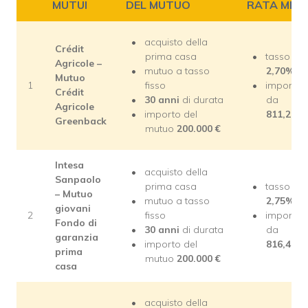
MUTUI
DEL MUTUO
RATA MENS
acquisto della
Crédit
prima casa
tasso del
Agricole –
mutuo a tasso
2,70%
Mutuo
1
fisso
importo 
Crédit
30 anni
di durata
da
Agricole
importo del
811,20
€/
Greenback
mutuo
200.000 €
Intesa
acquisto della
Sanpaolo
prima casa
tasso del
– Mutuo
mutuo a tasso
2,75%
giovani
2
fisso
importo 
Fondo di
30 anni
di durata
da
garanzia
importo del
816,48
€/
prima
mutuo
200.000 €
casa
acquisto della