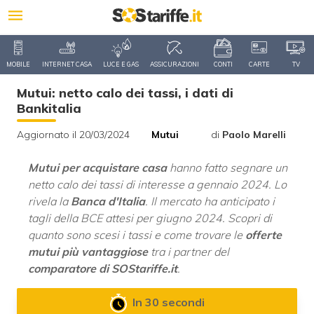
MOBILE
INTERNET CASA
LUCE E GAS
ASSICURAZIONI
CONTI
CARTE
TV
Mutui: netto calo dei tassi, i dati di
Bankitalia
Aggiornato il 20/03/2024
Mutui
di
Paolo Marelli
Mutui per acquistare casa
hanno fatto segnare un
netto calo dei tassi di interesse a gennaio 2024. Lo
rivela la
Banca d'Italia
. Il mercato ha anticipato i
tagli della BCE attesi per giugno 2024. Scopri di
quanto sono scesi i tassi e come trovare le
offerte
mutui più vantaggiose
tra i partner del
comparatore di SOStariffe.it
.
In 30 secondi