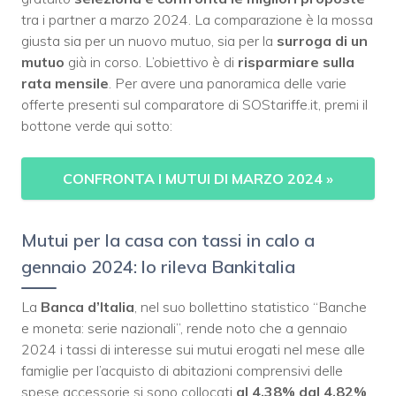
tra i partner a marzo 2024. La comparazione è la mossa
giusta sia per un nuovo mutuo, sia per la
surroga di un
mutuo
già in corso. L’obiettivo è di
risparmiare sulla
rata mensile
. Per avere una panoramica delle varie
offerte presenti sul comparatore di SOStariffe.it, premi il
bottone verde qui sotto:
CONFRONTA I MUTUI DI MARZO 2024 »
Mutui per la casa con tassi in calo a
gennaio 2024: lo rileva Bankitalia
La
Banca d’Italia
, nel suo bollettino statistico “Banche
e moneta: serie nazionali”, rende noto che a gennaio
2024 i tassi di interesse sui mutui erogati nel mese alle
famiglie per l’acquisto di abitazioni comprensivi delle
spese accessorie si sono collocati
al 4,38% dal 4,82%