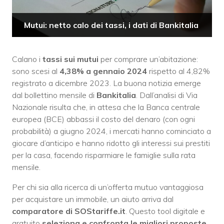
Mutui: netto calo dei tassi, i dati di Bankitalia
Calano i
tassi sui mutui
per comprare un’abitazione:
sono scesi al
4,38% a gennaio 2024
rispetto al 4,82%
registrato a dicembre 2023. La buona notizia emerge
dal bollettino mensile di
Bankitalia
. Dall’analisi di Via
Nazionale risulta che, in attesa che la Banca centrale
europea (BCE) abbassi il costo del denaro (con ogni
probabilità) a giugno 2024, i mercati hanno cominciato a
giocare d’anticipo e hanno ridotto gli interessi sui prestiti
per la casa, facendo risparmiare le famiglie sulla rata
mensile.
Per chi sia alla ricerca di un’offerta mutuo vantaggiosa
per acquistare un immobile, un aiuto arriva dal
comparatore di SOStariffe.it
. Questo tool digitale e
gratuito
s
eleziona e confronta le migliori proposte