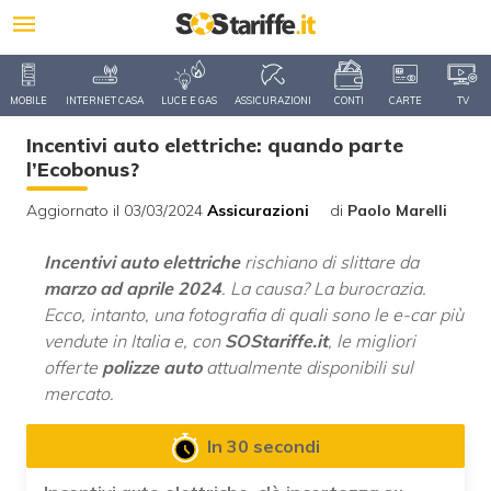
MOBILE
INTERNET CASA
LUCE E GAS
ASSICURAZIONI
CONTI
CARTE
TV
Incentivi auto elettriche: quando parte
l’Ecobonus?
Aggiornato il 03/03/2024
Assicurazioni
di
Paolo Marelli
Incentivi auto elettriche
rischiano di slittare da
marzo ad aprile 2024
. La causa? La burocrazia.
Ecco, intanto, una fotografia di quali sono le e-car più
vendute in Italia e, con
SOStariffe.it
, le migliori
offerte
polizze auto
attualmente disponibili sul
mercato.
In 30 secondi