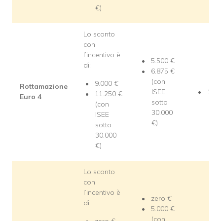
€)
Lo sconto
con
l’incentivo è
5.500 €
di:
6.875 €
(con
9.000 €
Rottamazione
ISEE
1.50
11.250 €
Euro 4
sotto
(con
30.000
ISEE
€)
sotto
30.000
€)
Lo sconto
con
l’incentivo è
zero €
di:
5.000 €
(con
zero €