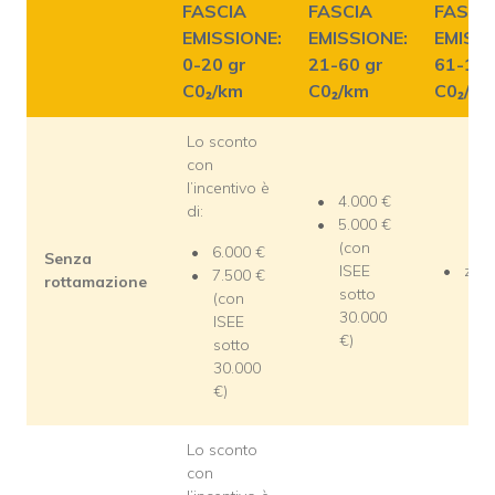
FASCIA
FASCIA
FASCI
EMISSIONE:
EMISSIONE:
EMISSI
0-20 gr
21-60 gr
61-135
C0₂/km
C0₂/km
C0₂/km
Lo sconto
con
l’incentivo è
4.000 €
di:
5.000 €
(con
6.000 €
Senza
ISEE
zero
7.500 €
rottamazione
sotto
(con
30.000
ISEE
€)
sotto
30.000
€)
Lo sconto
con