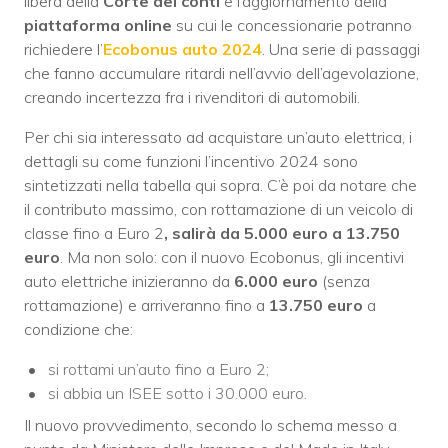
libera della
Corte dei conti
e l’aggiornamento della
piattaforma online
su cui le concessionarie potranno
richiedere l’
E
cobonus auto 2024
. Una serie di passaggi
che fanno accumulare ritardi nell’avvio dell’agevolazione,
creando incertezza fra i rivenditori di automobili.
Per chi sia interessato ad acquistare un’auto elettrica, i
dettagli su come funzioni l’incentivo 2024 sono
sintetizzati nella tabella qui sopra. C’è poi da notare che
il contributo massimo, con rottamazione di un veicolo di
classe fino a Euro 2
, salirà da 5.000 euro a 13.750
euro
. Ma non solo: con il nuovo Ecobonus, gli incentivi
auto elettriche inizieranno da
6.000 euro
(senza
rottamazione) e arriveranno fino a
13.750 euro
a
condizione che:
si rottami un’auto fino a Euro 2;
si abbia un ISEE sotto i 30.000 euro.
Il nuovo provvedimento, secondo lo schema messo a