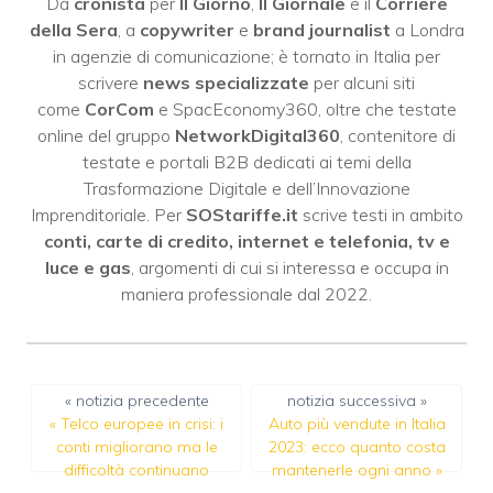
Da
cronista
per
Il Giorno
,
Il Giornale
e il
Corriere
della Sera
, a
copywriter
e
brand journalist
a Londra
in agenzie di comunicazione; è tornato in Italia per
scrivere
news specializzate
per alcuni siti
come
CorCom
e SpacEconomy360, oltre che testate
online del gruppo
NetworkDigital360
, contenitore di
testate e portali B2B dedicati ai temi della
Trasformazione Digitale e dell’Innovazione
Imprenditoriale. Per
SOStariffe.it
scrive testi in ambito
conti, carte di credito, internet e telefonia, tv e
luce e gas
, argomenti di cui si interessa e occupa in
maniera professionale dal 2022.
« notizia precedente
notizia successiva »
«
Telco europee in crisi: i
Auto più vendute in Italia
conti migliorano ma le
2023: ecco quanto costa
difficoltà continuano
mantenerle ogni anno
»