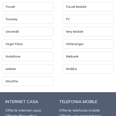
Tiscali
Tiscali Mobile
Tooway
TV
Unicredit
Very Mobile
Virgin Fibra
VIVIenergia
Vodafone
Webank
wekiwi
Widiba
WindTre
INTERNET CASA
TELEFONIA MOBILE
Offerte internet casa
Offerte telefonia mobile
Offerte fibra ottica
Offerte con smartphone