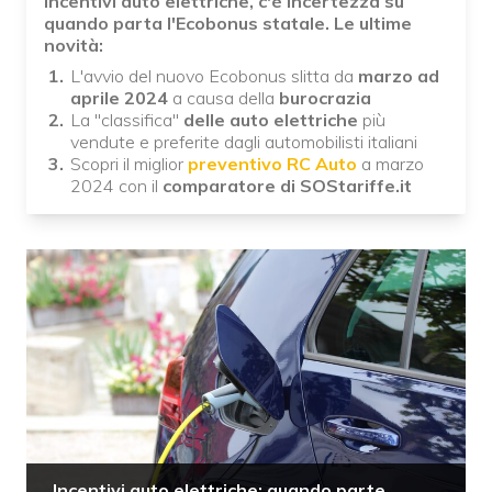
Incentivi auto elettriche, c'è incertezza su
quando parta l'Ecobonus statale. Le ultime
novità:
L'avvio del nuovo Ecobonus slitta da
marzo ad
aprile 2024
a causa della
burocrazia
La "classifica"
delle auto elettriche
più
vendute e preferite dagli automobilisti italiani
Scopri il miglior
preventivo RC Auto
a marzo
2024 con il
comparatore di SOStariffe.it
Incentivi auto elettriche: quando parte