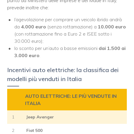
punto da Ministero delle Imprese e del Made in Italy,
prevede inoltre che:
l’agevolazione per comprare un veicolo ibrido andrà
da
4.000 euro
(senza rottamazione) a
10.000 euro
(con rottamazione fino a Euro 2 e ISEE sotto i
30.000 euro);
lo sconto per un’auto a basse emissioni
dai 1.500 ai
3.000 euro
.
Incentivi auto elettriche: la classifica dei
modelli più venduti in Italia
AUTO ELETTRICHE: LE PIÙ VENDUTE IN
ITALIA
1
Jeep Avenger
2
Fiat 500