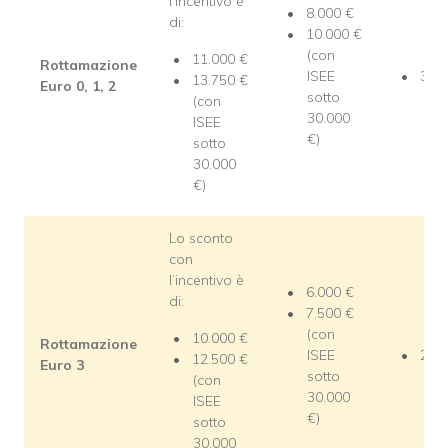
l’incentivo è
8.000 €
di:
10.000 €
(con
11.000 €
Rottamazione
ISEE
3.00
13.750 €
Euro 0, 1, 2
sotto
(con
30.000
ISEE
€)
sotto
30.000
€)
Lo sconto
con
l’incentivo è
6.000 €
di:
7.500 €
(con
10.000 €
Rottamazione
ISEE
2.00
12.500 €
Euro 3
sotto
(con
30.000
ISEE
€)
sotto
30.000