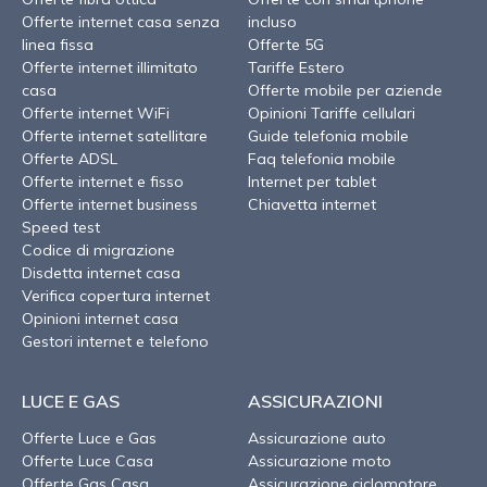
Offerte internet casa senza
incluso
linea fissa
Offerte 5G
Offerte internet illimitato
Tariffe Estero
casa
Offerte mobile per aziende
Offerte internet WiFi
Opinioni Tariffe cellulari
Offerte internet satellitare
Guide telefonia mobile
Offerte ADSL
Faq telefonia mobile
Offerte internet e fisso
Internet per tablet
Offerte internet business
Chiavetta internet
Speed test
Codice di migrazione
Disdetta internet casa
Verifica copertura internet
Opinioni internet casa
Gestori internet e telefono
LUCE E GAS
ASSICURAZIONI
Offerte Luce e Gas
Assicurazione auto
Offerte Luce Casa
Assicurazione moto
Offerte Gas Casa
Assicurazione ciclomotore