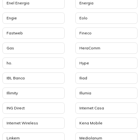
Enel Energia
Energia
Engie
Eolo
Fastweb
Fineco
Gas
HeraComm
ho.
Hype
IBL Banca
Iliad
Illimity
Illumia
ING Direct
Internet Casa
Internet Wireless
Kena Mobile
Linkem
Mediolanum