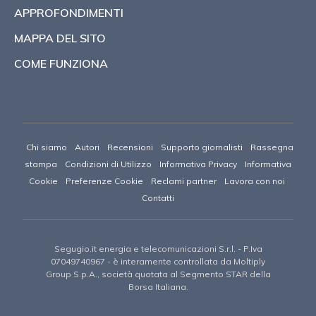
APPROFONDIMENTI
MAPPA DEL SITO
COME FUNZIONA
Chi siamo
Autori
Recensioni
Supporto giornalisti
Rassegna
stampa
Condizioni di Utilizzo
Informativa Privacy
Informativa
Cookie
Preferenze Cookie
Reclami partner
Lavora con noi
Contatti
Segugio.it energia e telecomunicazioni S.r.l.
- P.Iva
07049740967 -
è interamente controllata da Moltiply
Group S.p.A., società quotata al Segmento STAR della
Borsa Italiana.