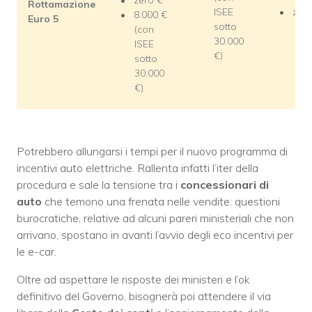
Rottamazione
ISEE
zero
8.000 €
Euro 5
sotto
(con
30.000
ISEE
€)
sotto
30.000
€)
Potrebbero allungarsi i tempi per il nuovo programma di
incentivi auto elettriche. Rallenta infatti l’iter della
procedura e sale la tensione tra i
concessionari di
auto
che temono una frenata nelle vendite: questioni
burocratiche, relative ad alcuni pareri ministeriali che non
arrivano, spostano in avanti l’avvio degli eco incentivi per
le e-car.
Oltre ad aspettare le risposte dei ministeri e l’ok
definitivo del Governo, bisognerà poi attendere il via