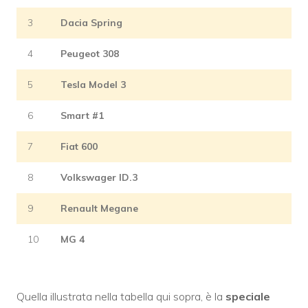
3
Dacia Spring
4
Peugeot 308
5
Tesla Model 3
6
Smart #1
7
Fiat 600
8
Volkswager ID.3
9
Renault Megane
10
MG 4
Quella illustrata nella tabella qui sopra, è la
speciale