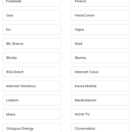
Fastweb
Fineco
Gas
HeraComm
ho.
Hype
IBL Banca
Iliad
Illimity
Illumia
ING Direct
Internet Casa
Internet Wireless
Kena Mobile
Linkem
Mediolanum
Mutui
NOW TV
Octopus Energy
Osservatori