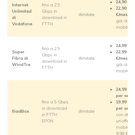
24,90
€/m
Internet
fino a 2,5
22,90
Unlimited
Gbps in
illimitate
€/mese
pe
di
download in
già clienti
Vodafone
FTTH
mobile
24,99
€/m
fino a 2,5
Super
22,99
Gbps in
Fibra di
illimitate
€/mese
pe
download in
WindTre
già clienti
FTTH
mobile
24,99
€/m
per semp
fino a 5 Gbps
19,99
€/m
in download
per semp
IliadBox
illimitate
in FTTH
con attiv
EPON
un’offerta
mobile d
9,99 €/m