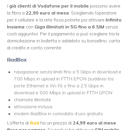
I
già clienti di Vodafone per il mobile
possono avere
la fibra a
22,90 euro al mese
. Scegliendo l’operatore
per il cellulare e la rete fissa potrete poi attivare
Infinito
Insieme
con
Giga illimitati in 5G fino a 6 SIM
senza
costi aggiuntivi. Per il pagamento si può scegliere tra la
domiciliazione in bolletta o addebito su borsellino, carta
di credito e conto corrente.
IliadBox
navigazione senza limiti fino a 5 Gbps in download e
700 Mbps in upload in FTTH EPON (suddivisi tra
porte Ethernet e Wi-Fi) o fino a 2,5 Gbps in
download e 500 Mbps in upload in FTTH GPON
chiamate illimitate
attivazione inclusa
modem IliadBox in comodato d’uso gratuito
L’offerta di
Iliad
ha un prezzo di
24,99 euro al mese
fisso per sempre
. Se però si ha attiva un
SIM mobile