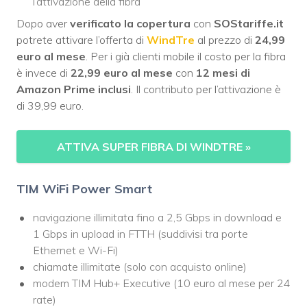
l’attivazione della fibra
Dopo aver
verificato la copertura
con
SOStariffe.it
potrete attivare l’offerta di
WindTre
al prezzo di
24,99
euro al mese
. Per i già clienti mobile il costo per la fibra
è invece di
22,99 euro al mese
con
12 mesi di
Amazon Prime inclusi
. Il contributo per l’attivazione è
di 39,99 euro.
ATTIVA SUPER FIBRA DI WINDTRE
»
TIM WiFi Power Smart
navigazione illimitata fino a 2,5 Gbps in download e
1 Gbps in upload in FTTH (suddivisi tra porte
Ethernet e Wi-Fi)
chiamate illimitate (solo con acquisto online)
modem TIM Hub+ Executive (10 euro al mese per 24
rate)