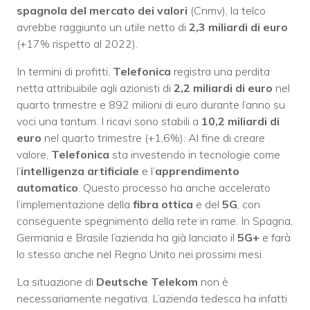
spagnola del mercato dei valori
(Cnmv), la telco
avrebbe raggiunto un utile netto di
2,3 miliardi di euro
(+17% rispetto al 2022).
In termini di profitti,
Telefonica
registra una perdita
netta attribuibile agli azionisti di
2,2 miliardi di euro
nel
quarto trimestre e 892 milioni di euro durante l’anno su
voci una tantum. I ricavi sono stabili a
10,2 miliardi di
euro
nel quarto trimestre (+1,6%). Al fine di creare
valore,
Telefonica
sta investendo in tecnologie come
l’
intelligenza artificiale
e l’
apprendimento
automatico
. Questo processo ha anche accelerato
l’implementazione della
fibra ottica
e del
5G
, con
conseguente spegnimento della rete in rame. In Spagna,
Germania e Brasile l’azienda ha già lanciato il
5G+
e farà
lo stesso anche nel Regno Unito nei prossimi mesi.
La situazione di
Deutsche Telekom
non è
necessariamente negativa. L’azienda tedesca ha infatti