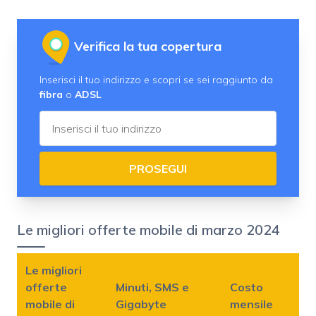
Verifica la tua copertura
Inserisci il tuo indirizzo e scopri se sei raggiunto da
fibra
o
ADSL
PROSEGUI
Le migliori offerte mobile di marzo 2024
Le migliori
offerte
Minuti, SMS e
Costo
mobile di
Gigabyte
mensile