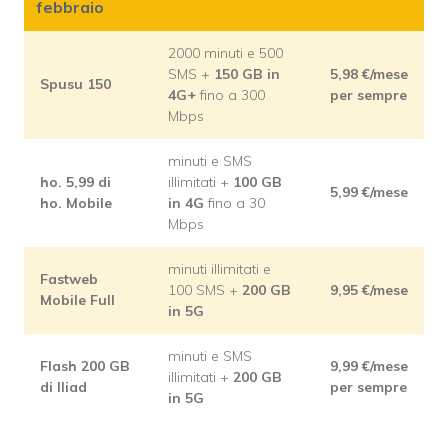
febbraio
2000 minuti e 500
SMS +
150 GB in
5,98
€/mese
Spusu 150
4G+
fino a 300
per sempre
Mbps
minuti e SMS
ho. 5,99 di
illimitati +
100 GB
5,99
€/mese
ho. Mobile
in 4G
fino a 30
Mbps
minuti illimitati e
Fastweb
100 SMS +
200 GB
9,95
€/mese
Mobile Full
in 5G
minuti e SMS
Flash 200 GB
9,99
€/mese
illimitati +
200 GB
di Iliad
per sempre
in 5G