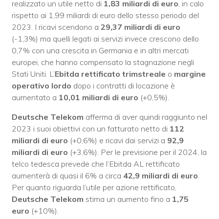
realizzato un utile netto di
1,83 miliardi di euro
, in calo
rispetto ai 1,99 miliardi di euro dello stesso periodo del
2023. I ricavi scendono a
29,37 miliardi di euro
(-1,3%) ma quelli legati ai servizi invece crescono dello
0,7% con una crescita in Germania e in altri mercati
europei, che hanno compensato la stagnazione negli
Stati Uniti. L’
Ebitda rettificato trimstreale
o
margine
operativo lordo
dopo i contratti di locazione è
aumentato a
10,01 miliardi di euro
(+0,5%).
Deutsche Telekom
afferma di aver quindi raggiunto nel
2023 i suoi obiettivi con un fatturato netto di
112
miliardi di euro
(+0,6%) e ricavi dai servizi a
92,9
miliardi di euro
(+3.6%). Per le previsione per il 2024, la
telco tedesca prevede che l’Ebitda AL rettificato
aumenterà di quasi il 6% a circa
42,9 miliardi di euro
.
Per quanto riguarda l’utile per azione rettificato,
Deutsche Telekom
stima un aumento fino a
1,75
euro
(+10%).