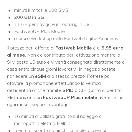
minuti illimitati e 100 SMS
200 GB
in 5G
11 GB per navigare in roaming in Ue
FastwebUP Plus Mobile
i corsi e workshop della Fastweb Digital Academy
Il prezzo per l’offerta di
Fastweb Mobile
è di
9,95 euro
al mese
. Non c’è contributo per l’attivazione mentre la
SIM costa 10 euro e vi verrà consegnata direttamente a
casa entro cinque giorni lavorativi. In negozio potete
richiedere un’
eSIM
allo stesso prezzo. Potrete poi
attivare la promozione effettuando la verifica
dell’identità anche tramite
SPID
o CIE (Carta d’Identità
Elettronica). Con
FastwebUP Plus mobile
avete inclusi
ogni mese i seguenti vantaggi:
16 minuti di utilizzo gratuito sul noleggio di
monopattini elettrici Helbiz
5 euro di sconto su giochi, console, accessori,