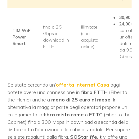
30,90
€/m
24,90
€/m
fino a 2,5
illimitate
TIM WiFi
con attiv
Gbps in
(con
Power
un’offerta
download in
acquisto
Smart
dati mobi
FTTH
online)
da 9,99
€/mese
Se state cercando un’
offerta Internet Casa
oggi
potete avere una connessione in
fibra FTTH
(Fiber to
the Home) anche a
meno di 25 euro al mese
. In
alternativa la maggior parte degli operatori propone un
collegamento in
fibra misto rame
o
FTTC
(Fiber to the
Cabinet) fino a 300 Mbps in download a seconda della
distanza tra l’abitazione e la cabina stradale. Per sapere
se siete raggiunti dalla fibra,
SOStariffe.it
vi offre uno