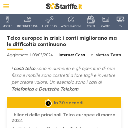
MOBILE
INTERNET CASA
LUCE E GAS
ASSICURAZIONI
CONTI
CARTE
TV
Telco europee in crisi: i conti migliorano ma
le difficoltà continuano
Aggiornato il 03/03/2024
Internet Casa
di
Matteo Testa
I
costi telco
sono in aumento e gli operatori di rete
fissa e mobile sono costretti a fare tagli e investire
per creare valore. Un esempio sono i casi di
Telefonica
e
Deutsche Telekom
In 30 secondi
I bilanci delle principali Telco europee di marzo
2024