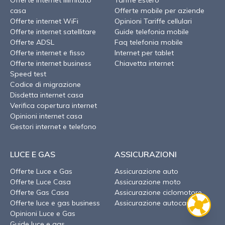
Offerte internet illimitato
Tariffe Estero
casa
Offerte mobile per aziende
Offerte internet WiFi
Opinioni Tariffe cellulari
Offerte internet satellitare
Guide telefonia mobile
Offerte ADSL
Faq telefonia mobile
Offerte internet e fisso
Internet per tablet
Offerte internet business
Chiavetta internet
Speed test
Codice di migrazione
Disdetta internet casa
Verifica copertura internet
Opinioni internet casa
Gestori internet e telefono
LUCE E GAS
ASSICURAZIONI
Offerte Luce e Gas
Assicurazione auto
Offerte Luce Casa
Assicurazione moto
Offerte Gas Casa
Assicurazione ciclomotore
Offerte luce e gas business
Assicurazione autocarro
Opinioni Luce e Gas
Guide luce e gas