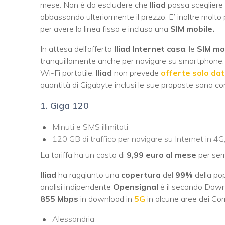
mese. Non è da escludere che
Iliad
possa scegliere 
abbassando ulteriormente il prezzo. E’ inoltre molto
per avere la linea fissa e inclusa una
SIM mobile.
In attesa dell’offerta
Iliad Internet casa
, le
SIM mob
tranquillamente anche per navigare su smartphone, 
Wi-Fi portatile.
Iliad
non prevede
offerte solo dat
quantità di Gigabyte inclusi le sue proposte sono c
1. Giga 120
Minuti e SMS illimitati
120 GB di traffico per navigare su Internet in 4
La tariffa ha un costo di
9,99 euro al mese
per sem
I
liad
ha raggiunto una
copertura
del
99%
della pop
analisi indipendente
Opensignal
è il secondo Dow
855 Mbps
in download in
5G
in alcune aree dei Com
Alessandria