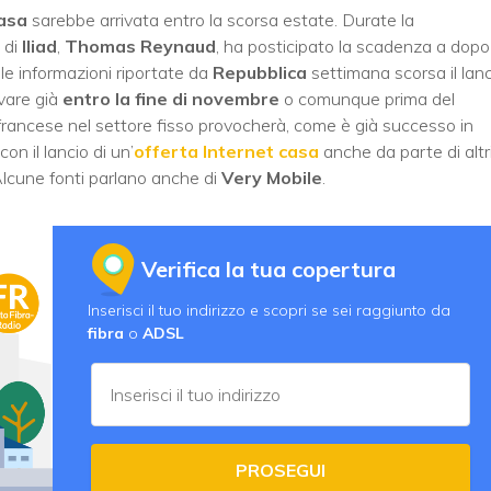
casa
sarebbe arrivata entro la scorsa estate. Durate la
O di
Iliad
,
Thomas Reynaud
, ha posticipato la scadenza a dopo
e informazioni riportate da
Repubblica
settimana scorsa il lanc
vare già
entro la fine di novembre
o comunque prima del
e francese nel settore fisso provocherà, come è già successo in
on il lancio di un’
offerta Internet casa
anche da parte di altr
Alcune fonti parlano anche di
Very Mobile
.
Verifica la tua copertura
Inserisci il tuo indirizzo e scopri se sei raggiunto da
fibra
o
ADSL
PROSEGUI