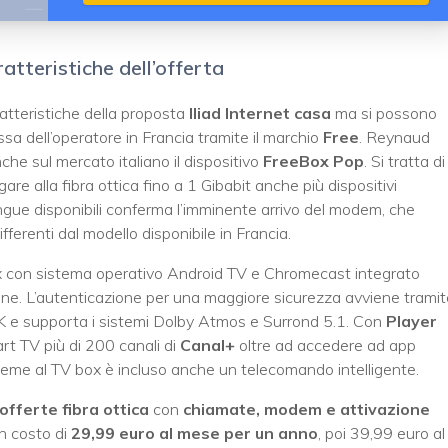
aratteristiche dell’offerta
atteristiche della proposta
Iliad Internet casa
ma si possono
fissa dell’operatore in Francia tramite il marchio
Free
. Reynaud
he sul mercato italiano il dispositivo
FreeBox Pop
. Si tratta di
gare alla fibra ottica fino a 1 Gibabit anche più dispositivi
ingue disponibili conferma l’imminente arrivo del modem, che
ferenti dal modello disponibile in Francia.
 con sistema operativo Android TV e Chromecast integrato
one. L’autenticazione per una maggiore sicurezza avviene tramit
 4K e supporta i sistemi Dolby Atmos e Surrond 5.1. Con
Player
t TV più di 200 canali di
Canal+
oltre ad accedere ad app
sieme al TV box è incluso anche un telecomando intelligente.
offerte fibra ottica
con
chiamate, modem e attivazione
n costo di
29,99 euro al mese per un anno
, poi 39,99 euro al