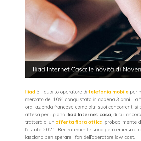
Iliad Internet Casa: le novità di No
Iliad
è il quarto operatore di
telefonia mobile
per nu
mercato del 10% conquistata in appena 3 anni. La “
ora l’azienda francese come altri suoi concorrenti s
attesa per il piano
Iliad Internet casa
, di cui anco
tratterà di un’
offerta fibra ottica
, probabilmente 
l’estate 2021. Recentemente sono però emersi rumors 
lasciano ben sperare i fan dell’operatore low cost.