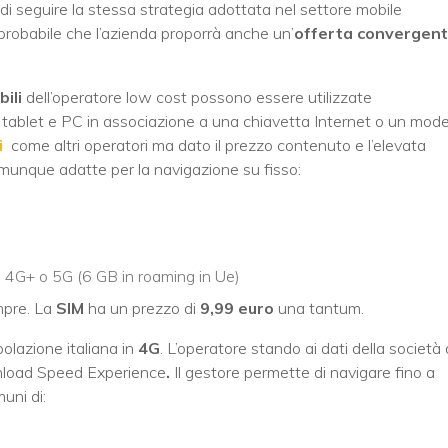
di seguire la stessa strategia adottata nel settore mobile
 probabile che l’azienda proporrà anche un’
offerta convergen
ili
dell’operatore low cost possono essere utilizzate
tablet e PC in associazione a una chiavetta Internet o un mo
i
come altri operatori ma dato il prezzo contenuto e l’elevata
omunque adatte per la navigazione su fisso:
G, 4G+ o 5G (6 GB in roaming in Ue)
pre. La
SIM
ha un prezzo di
9,99 euro
una tantum.
olazione italiana in
4G
. L’operatore stando ai dati della società 
nload Speed Experience
.
Il gestore permette di navigare fino a
uni di: