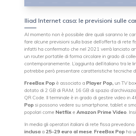
Iliad Internet casa: le previsioni sulle c
Al momento non è possibile dire quali saranno le car
fare alcune previsioni sulla base dell’offerta di rete 
infatti ha confermato che nel 2021 verrà lanciato anc
un router portatile di forma circolare in grado di colle
contemporanemente. L’aggiunta dell’italiano tra le l
potrebbe però presentare caratteristiche tecniche dif
FreeBox Pop
è associato a
Player Pop,
un TV box
dotato di 2 GB di RAM, 16 GB di spazio d’archiviazi
QR Code. Il terminale è in grado di gestire video in
Pop
si possono vedere su smartphone, tablet e smar
popolari come
Netflix
e
Amazon Prime Video
. In
In media gli operatori italiani di rete fissa prevedono
inclusa
a
25-29 euro al mese
.
FreeBox Pop
ha u