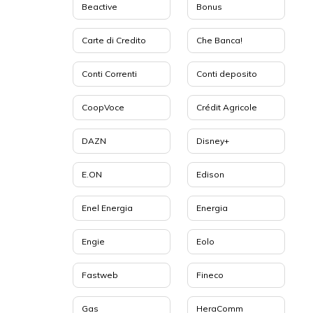
Beactive
Bonus
Carte di Credito
Che Banca!
Conti Correnti
Conti deposito
CoopVoce
Crédit Agricole
DAZN
Disney+
E.ON
Edison
Enel Energia
Energia
Engie
Eolo
Fastweb
Fineco
Gas
HeraComm