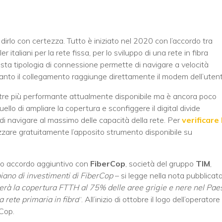
le dirlo con certezza. Tutto è iniziato nel 2020 con l’accordo tra
er italiani per la rete fissa, per lo sviluppo di una rete in fibra
ta tipologia di connessione permette di navigare a velocità
nto il collegamento raggiunge direttamente il modem dell’utent
estre più performante attualmente disponibile ma è ancora poco
ello di ampliare la copertura e sconfiggere il digital divide
i navigare al massimo delle capacità della rete. Per
verificare 
lizzare gratuitamente l’apposito strumento disponibile su
o accordo aggiuntivo con
FiberCop
, società del gruppo
TIM
,
 piano di investimenti di FiberCop
– si legge nella nota pubblicat
erà la copertura FTTH al 75% delle aree grigie e nere nel Pae
la rete primaria in fibra
“. All’inizio di ottobre il logo dell’operatore
rCop.