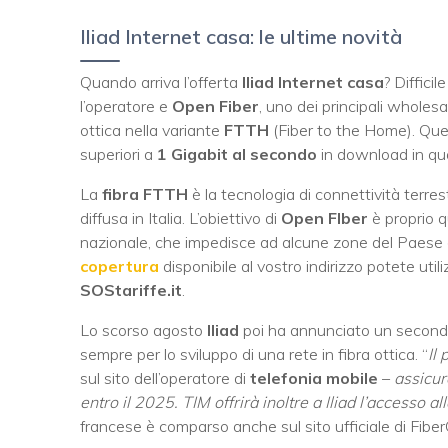
Iliad Internet casa: le ultime novità
Quando arriva l’offerta
Iliad Internet casa
? Diffici
l’operatore e
Open Fiber
, uno dei principali wholesal
ottica nella variante
FTTH
(Fiber to the Home). Ques
superiori a
1 Gigabit al secondo
in download in qua
La
fibra FTTH
è la tecnologia di connettività terr
diffusa in Italia. L’obiettivo di
Open FIber
è proprio qu
nazionale, che impedisce ad alcune zone del Paese d
copertura
disponibile al vostro indirizzo potete uti
SOStariffe.it
.
Lo scorso agosto
Iliad
poi ha annunciato un second
sempre per lo sviluppo di una rete in fibra ottica. “
Il
sul sito dell’operatore di
telefonia mobile
–
assicur
entro il 2025. TIM offrirà inoltre a Iliad l’accesso al
francese è comparso anche sul sito ufficiale di Fibe