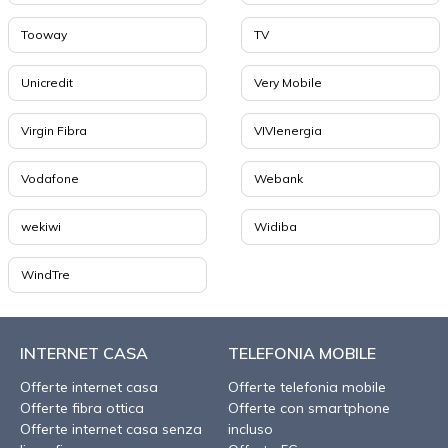
Tooway
TV
Unicredit
Very Mobile
Virgin Fibra
VIVIenergia
Vodafone
Webank
wekiwi
Widiba
WindTre
INTERNET CASA
TELEFONIA MOBILE
Offerte internet casa
Offerte telefonia mobile
Offerte fibra ottica
Offerte con smartphone
Offerte internet casa senza
incluso