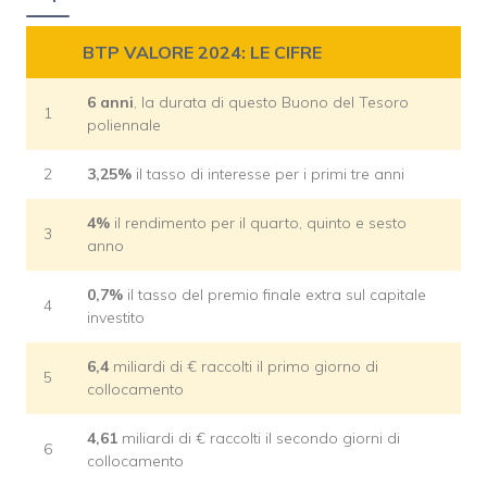
BTP VALORE 2024: LE CIFRE
6
anni
, la durata di questo Buono del Tesoro
1
poliennale
2
3,25%
il tasso di interesse per i primi tre anni
4%
il rendimento per il quarto, quinto e sesto
3
anno
0,7%
il tasso del premio finale extra sul capitale
4
investito
6,4
miliardi di € raccolti il primo giorno di
5
collocamento
4,61
miliardi di € raccolti il secondo giorni di
6
collocamento