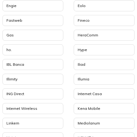
Engie
Eolo
Fastweb
Fineco
Gas
HeraComm
ho.
Hype
IBL Banca
Iliad
Illimity
Illumia
ING Direct
Internet Casa
Internet Wireless
Kena Mobile
Linkem
Mediolanum