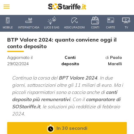
MOBILE
INTERNET CASA
LUCE E GAS
ASSICURAZIONI
CONTI
CARTE
TV
BTP Valore 2024: quanto conviene oggi il
conto deposito
Aggiornato il
Conti
di
Paolo
29/02/2024
deposito
Marelli
Continua la corsa del
BPT Valore 2024
. In due
giorni, sottoscrizioni oltre gli 11 miliari di euro. Ma i
piccoli risparmiatori sono a caccia anche di
conti
deposito più remunerativi
. Con il
comparatore di
SOStariffe.it
, le soluzioni più redditizie di febbraio
2024.
In 30 secondi