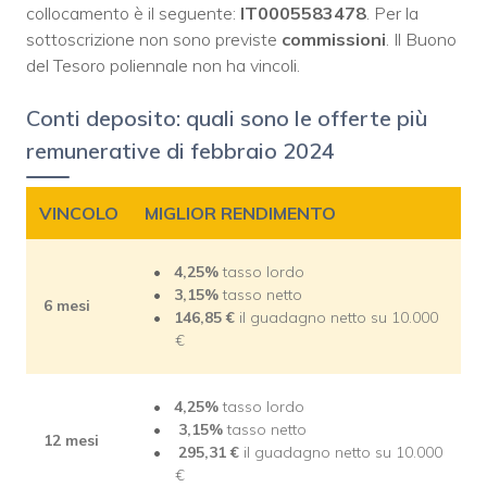
collocamento è il seguente:
IT0005583478
. Per la
sottoscrizione non sono previste
commissioni
. Il Buono
del Tesoro poliennale non ha vincoli.
Conti deposito: quali sono le offerte più
remunerative di febbraio 2024
VINCOLO
MIGLIOR RENDIMENTO
4,25%
tasso lordo
3,15%
tasso netto
6 mesi
146,85 €
il guadagno netto su 10.000
€
4,25%
tasso lordo
3,15%
tasso netto
12 mesi
295,31 €
il guadagno netto su 10.000
€