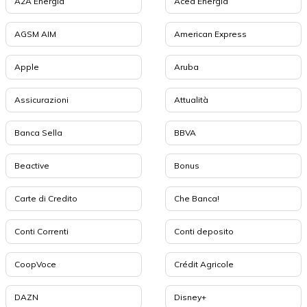
A2A Energia
Acea Energia
AGSM AIM
American Express
Apple
Aruba
Assicurazioni
Attualità
Banca Sella
BBVA
Beactive
Bonus
Carte di Credito
Che Banca!
Conti Correnti
Conti deposito
CoopVoce
Crédit Agricole
DAZN
Disney+