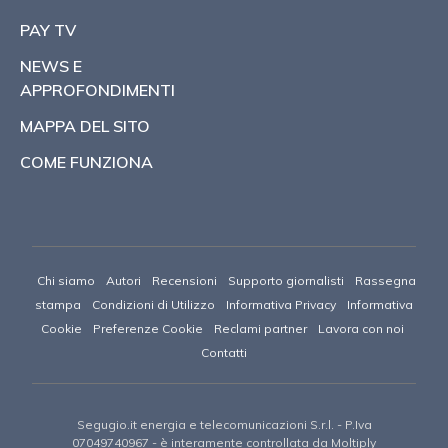
PAY TV
NEWS E
APPROFONDIMENTI
MAPPA DEL SITO
COME FUNZIONA
Chi siamo
Autori
Recensioni
Supporto giornalisti
Rassegna
stampa
Condizioni di Utilizzo
Informativa Privacy
Informativa
Cookie
Preferenze Cookie
Reclami partner
Lavora con noi
Contatti
Segugio.it energia e telecomunicazioni S.r.l.
- P.Iva
07049740967 -
è interamente controllata da Moltiply