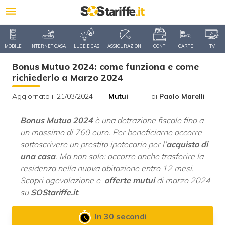
MOBILE
INTERNET CASA
LUCE E GAS
ASSICURAZIONI
CONTI
CARTE
TV
Bonus Mutuo 2024: come funziona e come
richiederlo a Marzo 2024
Aggiornato il 21/03/2024
Mutui
di
Paolo Marelli
Bonus Mutuo 2024
è una detrazione fiscale fino a
un massimo di 760 euro. Per beneficiarne occorre
sottoscrivere un prestito ipotecario per l’
acquisto di
una casa
. Ma non solo: occorre anche trasferire la
residenza nella nuova abitazione entro 12 mesi.
Scopri agevolazione e
offerte mutui
di marzo 2024
su
SOStariffe.it
.
In 30 secondi