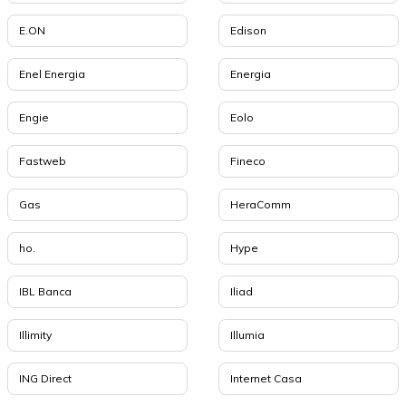
E.ON
Edison
Enel Energia
Energia
Engie
Eolo
Fastweb
Fineco
Gas
HeraComm
ho.
Hype
IBL Banca
Iliad
Illimity
Illumia
ING Direct
Internet Casa