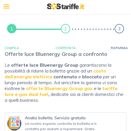
1
2
3
COMPILA
CONFRONTA
RISPARMIA
Offerte luce Bluenergy Group a confronto
Le
offerte luce Bluenergy Group
garantiscono la
possibilità di ridurre la bolletta grazie ad un
costo
dell’energia elettrica
contenuto
e
bloccato
per un
lungo periodo di tempo. Ad arricchire la gamma vi sono
inoltree le
offerte Bluenergy Group gas
e le
tariffe
luce e gas dual fuel
,
dedicate sia ai clienti domestici che
a quelli business.
Analisi bolletta, Servizio gratuito
Un nostro esperto controlla la bolletta e ti
contatta per aiutarti a risparmiare. Gratis.