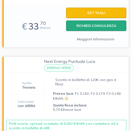
DETTAGLI
70
€
33
RICHIEDI CONSULENZA
/mese
Maggiori Informazioni
Next Energy Puntuale Luce
ENERGIA VERDE
Sconto in bolletta di 120€ con gas e
Tariffa
fibra
Trioraria
Prezzo luce:
F1 0,162; F2 0,174; F3 0,148
€/kWh
Indicizzato
Quota fissa inclusa:
non ARERA
5,70 €/mese luce
PUN orario, spread scontato di 0,007 €/kWh con contatore 2G e
sconto in bolletta di 40€