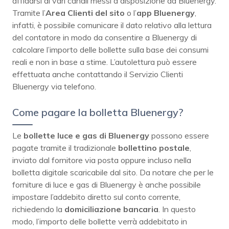
affidarsi ai vari canali messi a disposizione da Bluenergy.
Tramite l’
Area Clienti del sito
o l’
app
Bluenergy
,
infatti, è possibile comunicare il dato relativo alla lettura
del contatore in modo da consentire a Bluenergy di
calcolare l’importo delle bollette sulla base dei consumi
reali e non in base a stime. L’autolettura può essere
effettuata anche contattando il Servizio Clienti
Bluenergy via telefono.
Come pagare la bolletta Bluenergy?
Le
bollette luce e gas di Bluenergy
possono essere
pagate tramite il tradizionale
bollettino
postale
,
inviato dal fornitore via posta oppure incluso nella
bolletta digitale scaricabile dal sito. Da notare che per le
forniture di luce e gas di Bluenergy è anche possibile
impostare l’addebito diretto sul conto corrente,
richiedendo la
domiciliazione
bancaria
. In questo
modo, l’importo delle bollette verrà addebitato in