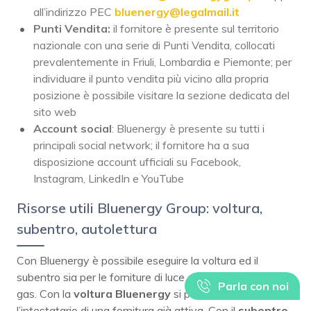
all’indirizzo PEC
bluenergy@legalmail.it
Punti Vendita:
il fornitore è presente sul territorio
nazionale con una serie di Punti Vendita, collocati
prevalentemente in Friuli, Lombardia e Piemonte; per
individuare il punto vendita più vicino alla propria
posizione è possibile visitare la sezione dedicata del
sito web
Account social
: Bluenergy è presente su tutti i
principali social network; il fornitore ha a sua
disposizione account ufficiali su Facebook,
Instagram, LinkedIn e YouTube
Risorse utili Bluenergy Group: voltura,
subentro, autolettura
Con Bluenergy è possibile eseguire la voltura ed il
subentro sia per le forniture di luce che per le forniture di
Parla con noi
gas. Con la
voltura Bluenergy
si può cambiare
l’intestatario di una fornitura già attiva. Con il
subentro