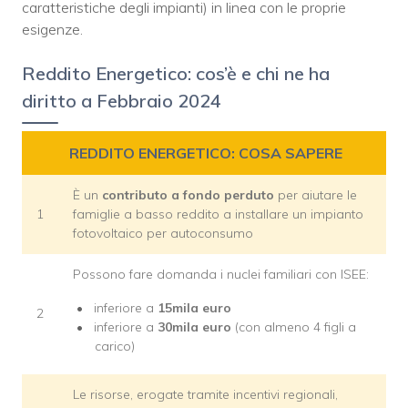
caratteristiche degli impianti) in linea con le proprie
esigenze.
Reddito Energetico: cos’è e chi ne ha
diritto a Febbraio 2024
REDDITO ENERGETICO: COSA SAPERE
È un
contributo a fondo perduto
per aiutare le
1
famiglie a basso reddito a installare un impianto
fotovoltaico per autoconsumo
Possono fare domanda i nuclei familiari con ISEE:
inferiore a
15mila euro
2
inferiore a
30mila euro
(con almeno 4 figli a
carico)
Le risorse, erogate tramite incentivi regionali,