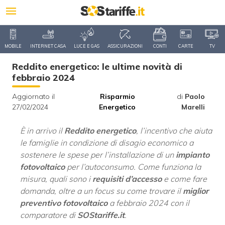
MOBILE
INTERNET CASA
LUCE E GAS
ASSICURAZIONI
CONTI
CARTE
TV
Reddito energetico: le ultime novità di
febbraio 2024
Aggiornato il
Risparmio
di
Paolo
27/02/2024
Energetico
Marelli
È in arrivo il
Reddito energetico
, l’incentivo che aiuta
le famiglie in condizione di disagio economico a
sostenere le spese per l’installazione di un
impianto
fotovoltaico
per l’autoconsumo. Come funziona la
misura, quali sono i
requisiti d’accesso
e come fare
domanda, oltre a un focus su come trovare il
miglior
preventivo fotovoltaico
a febbraio 2024 con il
comparatore di
SOStariffe.it
.