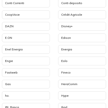
Conti Correnti
Conti deposito
CoopVoce
Crédit Agricole
DAZN
Disney+
E.ON
Edison
Enel Energia
Energia
Engie
Eolo
Fastweb
Fineco
Gas
HeraComm
ho.
Hype
IBL Banca
Iliad