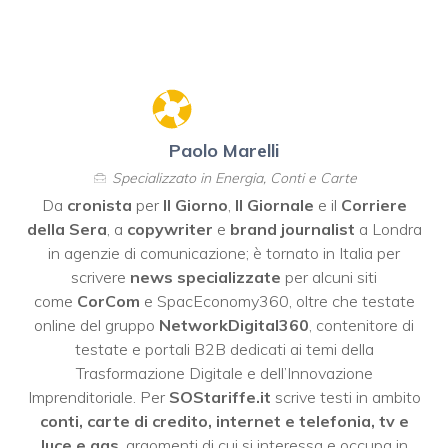
Paolo Marelli
Specializzato in Energia, Conti e Carte
Da
cronista
per
Il Giorno
,
Il Giornale
e il
Corriere
della Sera
, a
copywriter
e
brand journalist
a Londra
in agenzie di comunicazione; è tornato in Italia per
scrivere
news specializzate
per alcuni siti
come
CorCom
e SpacEconomy360, oltre che testate
online del gruppo
NetworkDigital360
, contenitore di
testate e portali B2B dedicati ai temi della
Trasformazione Digitale e dell’Innovazione
Imprenditoriale. Per
SOStariffe.it
scrive testi in ambito
conti, carte di credito, internet e telefonia, tv e
luce e gas
, argomenti di cui si interessa e occupa in