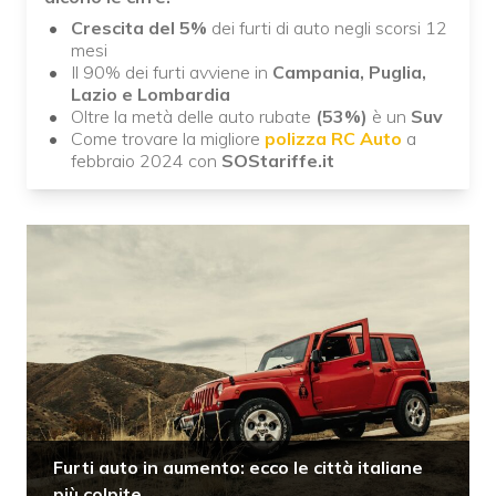
Crescita del 5%
dei furti di auto negli scorsi 12
mesi
Il 90% dei furti avviene in
Campania, Puglia,
Lazio e Lombardia
Oltre la metà delle auto rubate
(53%)
è un
Suv
Come trovare la migliore
polizza RC Auto
a
febbraio 2024 con
SOStariffe.it
Furti auto in aumento: ecco le città italiane
più colpite