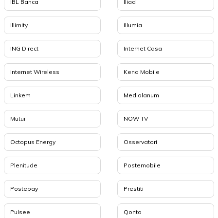
IBL Banca
Iliad
Illimity
Illumia
ING Direct
Internet Casa
Internet Wireless
Kena Mobile
Linkem
Mediolanum
Mutui
NOW TV
Octopus Energy
Osservatori
Plenitude
Postemobile
Postepay
Prestiti
Pulsee
Qonto