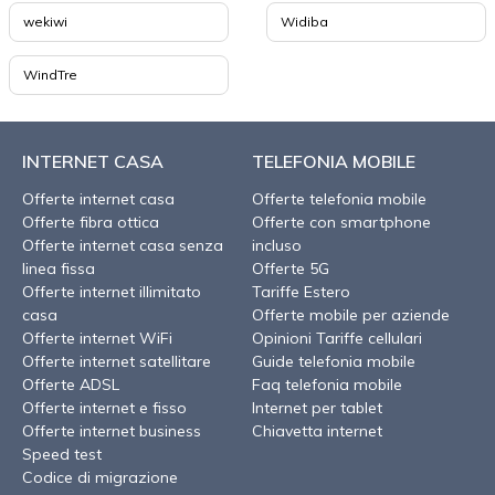
wekiwi
Widiba
WindTre
INTERNET CASA
TELEFONIA MOBILE
Offerte internet casa
Offerte telefonia mobile
Offerte fibra ottica
Offerte con smartphone
Offerte internet casa senza
incluso
linea fissa
Offerte 5G
Offerte internet illimitato
Tariffe Estero
casa
Offerte mobile per aziende
Offerte internet WiFi
Opinioni Tariffe cellulari
Offerte internet satellitare
Guide telefonia mobile
Offerte ADSL
Faq telefonia mobile
Offerte internet e fisso
Internet per tablet
Offerte internet business
Chiavetta internet
Speed test
Codice di migrazione