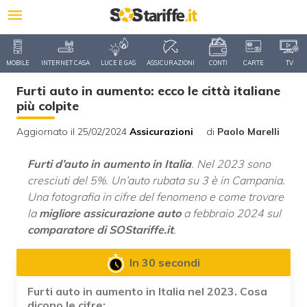
MOBILE
INTERNET CASA
LUCE E GAS
ASSICURAZIONI
CONTI
CARTE
TV
Furti auto in aumento: ecco le città italiane
più colpite
Aggiornato il 25/02/2024
Assicurazioni
di
Paolo Marelli
Furti d’auto in aumento in Italia
. Nel 2023 sono
cresciuti del 5%. Un’auto rubata su 3 è in Campania.
Una fotografia in cifre del fenomeno e come trovare
la
migliore assicurazione auto
a febbraio 2024 sul
comparatore di SOStariffe.it
.
In 30 secondi
Furti auto in aumento in Italia nel 2023. Cosa
dicono le cifre: