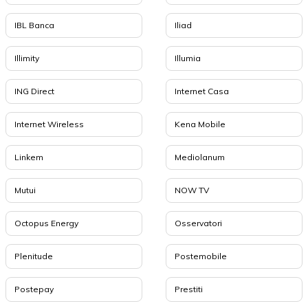
IBL Banca
Iliad
Illimity
Illumia
ING Direct
Internet Casa
Internet Wireless
Kena Mobile
Linkem
Mediolanum
Mutui
NOW TV
Octopus Energy
Osservatori
Plenitude
Postemobile
Postepay
Prestiti