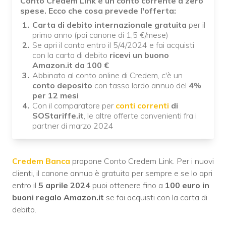
Conto Credem Link è un conto corrente a zero
spese. Ecco che cosa prevede l'offerta:
Carta di debito internazionale gratuita
per il
primo anno (poi canone di 1,5 €/mese)
Se apri il conto entro il 5/4/2024 e fai acquisti
con la carta di debito
ricevi un buono
Amazon.it da 100 €
Abbinato al conto online di Credem, c'è un
conto deposito
con tasso lordo annuo del
4%
per 12 mesi
Con il comparatore per
conti correnti
di
SOStariffe.it
, le altre offerte convenienti fra i
partner di marzo 2024
Credem Banca
propone Conto Credem Link. Per i nuovi
clienti, il canone annuo è gratuito per sempre e se lo apri
entro il
5 aprile 2024
puoi ottenere fino a
100 euro in
buoni regalo Amazon.it
se fai acquisti con la carta di
debito.