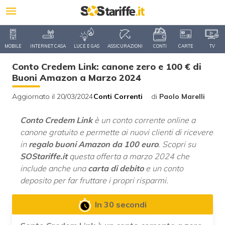
MOBILE
INTERNET CASA
LUCE E GAS
ASSICURAZIONI
CONTI
CARTE
TV
Conto Credem Link: canone zero e 100 € di
Buoni Amazon a Marzo 2024
Aggiornato il 20/03/2024
Conti Correnti
di
Paolo Marelli
Conto Credem Link
è un conto corrente online a
canone gratuito e permette ai nuovi clienti di ricevere
in
regalo buoni Amazon da 100 euro
. Scopri su
SOStariffe.it
questa offerta a marzo 2024 che
include anche una
carta di debito
e un conto
deposito per far fruttare i propri risparmi.
In 30 secondi