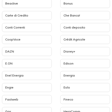
Beactive
Bonus
Carte di Credito
Che Banca!
Conti Correnti
Conti deposito
CoopVoce
Crédit Agricole
DAZN
Disney+
E.ON
Edison
Enel Energia
Energia
Engie
Eolo
Fastweb
Fineco
Gas
HeraComm