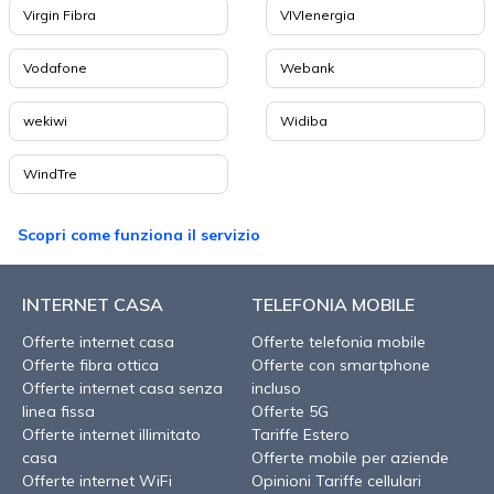
Virgin Fibra
VIVIenergia
Vodafone
Webank
wekiwi
Widiba
WindTre
Scopri come funziona il servizio
INTERNET CASA
TELEFONIA MOBILE
Offerte internet casa
Offerte telefonia mobile
Offerte fibra ottica
Offerte con smartphone
Offerte internet casa senza
incluso
linea fissa
Offerte 5G
Offerte internet illimitato
Tariffe Estero
casa
Offerte mobile per aziende
Offerte internet WiFi
Opinioni Tariffe cellulari