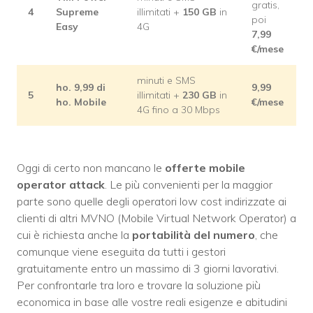
gratis,
4
Supreme
illimitati +
150 GB
in
poi
Easy
4G
7,99
€/mese
minuti e SMS
ho. 9,99 di
9,99
5
illimitati +
230 GB
in
ho. Mobile
€/mese
4G fino a 30 Mbps
Oggi di certo non mancano le
offerte mobile
operator attack
. Le più convenienti per la maggior
parte sono quelle degli operatori low cost indirizzate ai
clienti di altri MVNO (Mobile Virtual Network Operator) a
cui è richiesta anche la
portabilità del numero
, che
comunque viene eseguita da tutti i gestori
gratuitamente entro un massimo di 3 giorni lavorativi.
Per confrontarle tra loro e trovare la soluzione più
economica in base alle vostre reali esigenze e abitudini