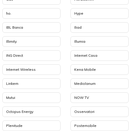
ho.
Hype
IBL Banca
Iliad
Illimity
Illumia
ING Direct
Internet Casa
Internet Wireless
Kena Mobile
Linkem
Mediolanum
Mutui
NOW TV
Octopus Energy
Osservatori
Plenitude
Postemobile