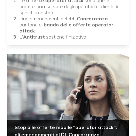
Le
offerte operator attack
sono quelle
promozioni riservate dagli operatori ai clienti di
specifici gestori
Due emendamenti del
ddl Concorrenza
puntano al
bando delle offerte operator
attack
L'
Antitrust
sostiene l'iniziativa
Stop alle offerte mobile "operator attack":
gli emendamenti al DL Concorrenza