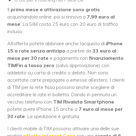
Il
primo mese e attivazione sono gratis
acquistandola online, poi si rinnova a
7,99 euro al
mese
. La SIM costa 25 euro con 20 euro di traffico
incluso.
All’offerta potete abbinare anche l’acquisto di
iPhone
15 a rate senza anticipo
a partire da
33 euro al
mese per 30 rate
e pagamento con
finanziamento
TIMFin a tasso zero
(salvo approvazione) con
addebito su carta di credito o debito. Non sono
accettate carte prepagate o emesse all’estero. I clienti
di TIM per la rete fissa possono anche scegliere di
accreditare le rate in bolletta. Dando in permuta un
vecchio telefono con
TIM Rivaluta Smartphone
potete avere iPhone 15 anche a
7 euro al mese per
30 rate
. La spedizione è gratuita.
I clienti mobile di TIM possono attivare una delle sue
migliori
offerte Internet Casa
con uno
sconto di 6