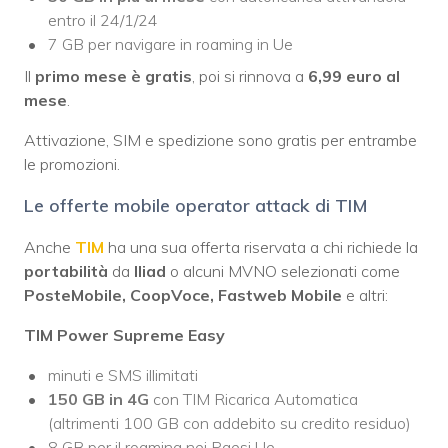
entro il 24/1/24
7 GB per navigare in roaming in Ue
Il
primo mese è gratis
, poi si rinnova a
6,99 euro al
mese
.
Attivazione, SIM e spedizione sono gratis per entrambe
le promozioni.
Le offerte mobile operator attack di TIM
Anche
TIM
ha una sua offerta riservata a chi richiede la
portabilità
da
Iliad
o alcuni MVNO selezionati come
PosteMobile, CoopVoce, Fastweb Mobile
e altri:
TIM Power Supreme Easy
minuti e SMS illimitati
150 GB in 4G
con TIM Ricarica Automatica
(altrimenti 100 GB con addebito su credito residuo)
8 GB per il roaming nei Paesi Ue