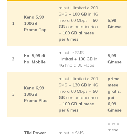
minuti illimitati e 200
SMS +
100 GB
in 4G
Kena 5,99
fino a 60 Mbps +
50
5,99
1
100GB
GB
con autoricarica
€/mese
Promo Top
+
100 GB al mese
per 6 mesi
minuti e SMS
ho. 5,99 di
5,99
2
illimitati +
100 GB
in
ho. Mobile
€/mese
4G fino a 30 Mbps
minuti illimitati e 200
primo
SMS +
130 GB
in 4G
mese
Kena 6,99
fino a 60 Mbps +
50
gratis,
3
130GB
GB
con autoricarica
poi
Promo Plus
+
100 GB al mese
6,99
per 6 mesi
€/mese
primo
mese
TIM Power
minuti e SMS