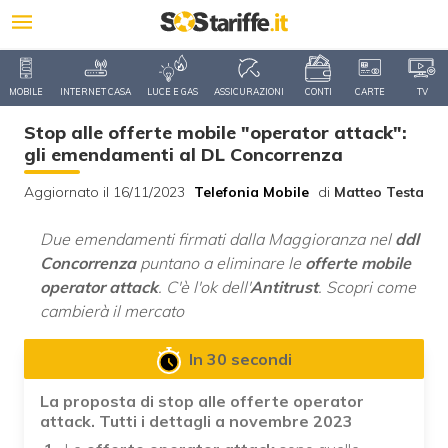
MOBILE
INTERNET CASA
LUCE E GAS
ASSICURAZIONI
CONTI
CARTE
TV
Stop alle offerte mobile "operator attack":
gli emendamenti al DL Concorrenza
Aggiornato il 16/11/2023
Telefonia Mobile
di
Matteo Testa
Due emendamenti firmati dalla Maggioranza nel
ddl
Concorrenza
puntano a eliminare le
offerte mobile
operator attack
. C'è l'ok dell'
Antitrust
. Scopri come
cambierà il mercato
In 30 secondi
La proposta di stop alle offerte operator
attack. Tutti i dettagli a novembre 2023