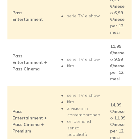
€/mese
Pass
o
6,99
serie TV e show
Entertainment
€/mese
per 12
mesi
11,99
€/mese
Pass
serie TV e show
o
9,99
Entertainment +
film
€/mese
Pass Cinema
per 12
mesi
serie TV e show
film
14,99
2 visioni in
Pass
€/mese
contemporanea
Entertainment +
o
11,99
on demand
Pass Cinema +
€/mese
senza
Premium
per 12
pubblicità
mesi