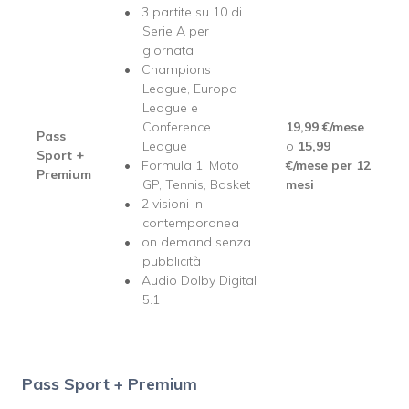
3 partite su 10 di
Serie A per
giornata
Champions
League, Europa
League e
Conference
19,99 €/mese
Pass
League
o
15,99
Sport +
Formula 1, Moto
€/mese per 12
Premium
GP, Tennis, Basket
mesi
2 visioni in
contemporanea
on demand senza
pubblicità
Audio Dolby Digital
5.1
Pass Sport + Premium