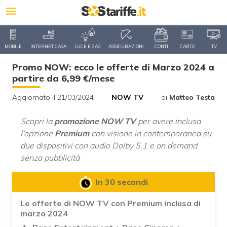
MOBILE
INTERNET CASA
LUCE E GAS
ASSICURAZIONI
CONTI
CARTE
TV
Promo NOW: ecco le offerte di Marzo 2024 a
partire da 6,99 €/mese
Aggiornato il 21/03/2024
NOW TV
di
Matteo Testa
Scopri la
promozione NOW TV
per avere inclusa
l'opzione
Premium
con visione in contemporanea su
due dispositivi con audio Dolby 5.1 e on demand
senza pubblicità
In 30 secondi
Le offerte di NOW TV con Premium inclusa di
marzo 2024