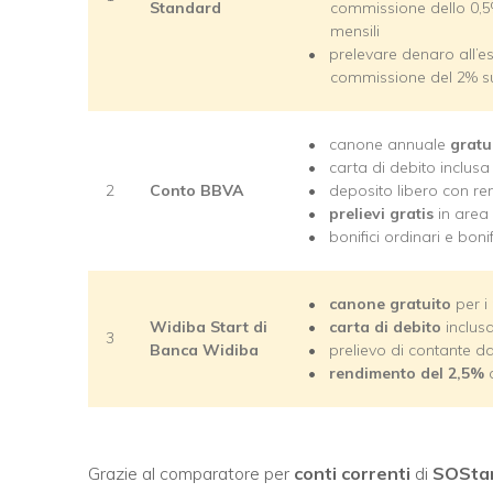
Standard
commissione dello 0,5%
mensili
prelevare denaro all’es
commissione del 2% su
canone annuale
gratu
carta di debito inclusa
2
Conto BBVA
deposito libero con r
prelievi gratis
in area 
bonifici ordinari e boni
canone gratuito
per i
Widiba Start di
carta di debito
inclus
3
Banca Widiba
prelievo di contante da
rendimento del 2,5%
c
Grazie al comparatore per
conti correnti
di
SOStari