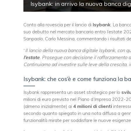
Isybank: in arrivo la nuova banca digi
Conto alla rovescia per il lancio di
Isybank
. La banca
suo debutto nel mercato bancario entro l’estate 202
Sanpaolo, Carlo Messina, commentando i risultati de
“
Il lancio della nuova banca digitale Isybank, con qu
l’estate
. Prosegue con decisione il rafforzamento de
Continuiamo ad investire sulle leve della crescita, 
Isybank: che cos’è e come funziona la ba
Isybank rappresenta un asset strategico per lo
svil
milioni di euro previsto nel Piano d’Impresa 2022-2025
(almeno inizialmente) ai
4 milioni di clienti
interessa
secondo quanto spiegato in una nota diffusa a gen
funzionalità mirate per soddisfare le nuove esigenze