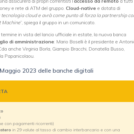
a assicurerà ai propri correntisti l’
accesso da remoto
a tutti 
Mooney e rete di ATM del gruppo.
Cloud-native
e dotata di
u tecnologia cloud e avrà come punto di forza la partnership co
ht Machine
”, spiega il gruppo in un comunicato.
termine in vista del lancio ufficiale in estate, la nuova banca
glio di amministrazione
: Mario Boselli è il presidente e Anton
 Cda anche Virginia Borla, Giampio Bracchi, Donatella Busso,
ola Papanicolaou.
i Maggio 2023 delle banche digitali
RTA
to
a
che con pagamenti ricorrenti)
estero
in 29 valute al tasso di cambio interbancario e con una