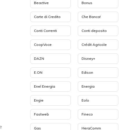
Beactive
Bonus
Carte di Credito
Che Banca!
Conti Correnti
Conti deposito
CoopVoce
Crédit Agricole
DAZN
Disney+
E.ON
Edison
Enel Energia
Energia
Engie
Eolo
Fastweb
Fineco
 e
Gas
HeraComm