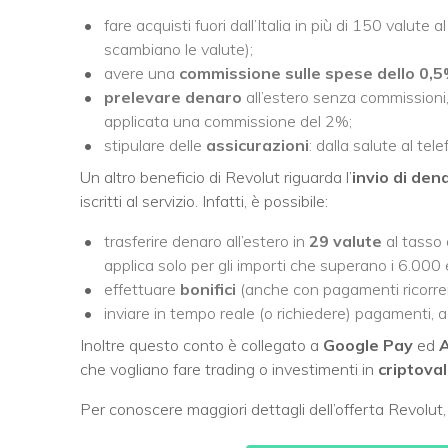
fare acquisti fuori dall’Italia in più di 150 valute a
scambiano le valute);
avere una
commissione sulle spese dello 0,
prelevare denaro
all’estero senza commissioni, 
applicata una commissione del 2%;
stipulare delle
assicurazioni
: dalla salute al tel
Un altro beneficio di Revolut riguarda l’
invio di den
iscritti al servizio. Infatti, è possibile:
trasferire denaro all’estero in
29 valute
al tasso
applica solo per gli importi che superano i 6.000 
effettuare
bonifici
(anche con pagamenti ricorren
inviare in tempo reale (o richiedere) pagamenti,
Inoltre questo conto è collegato a
Google Pay
ed
A
che vogliano fare trading o investimenti in
criptova
Per conoscere maggiori dettagli dell’offerta Revolut, v