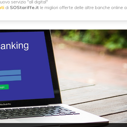
nuovo servizio "all digital"
ti
di
SOStariffe.it
le migliori offerte delle altre banche online a