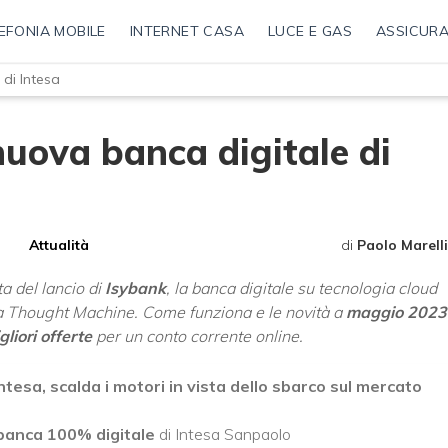
EFONIA MOBILE
INTERNET CASA
LUCE E GAS
ASSICURA
 di Intesa
 nuova banca digitale di
Attualità
di
Paolo Marelli
ta del lancio di
Isybank
, la banca digitale su tecnologia cloud
ica Thought Machine. Come funziona e le novità a
maggio 2023
gliori offerte
per un conto corrente online.
ntesa, scalda i motori in vista dello sbarco sul mercato
banca 100% digitale
di Intesa Sanpaolo