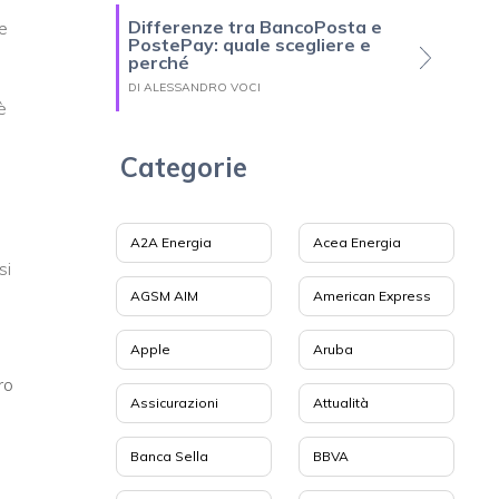
Differenze tra BancoPosta e
he
PostePay: quale scegliere e
perché
DI ALESSANDRO VOCI
è
Categorie
A2A Energia
Acea Energia
si
AGSM AIM
American Express
Apple
Aruba
ro
Assicurazioni
Attualità
Banca Sella
BBVA