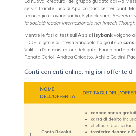
La nuova “creatura” del gruppo guidato dall’Ad Messin
servizi tramite l’uso di App, contact center, punti 
tecnologia all’avanguardia, Isybank sarà “
lanciata s
la società leader internazionale nel fintech Thoug
Mentre le fasi di test sull’
App di Isybank
volgono al 
100% digitale di Intesa Sanpaolo ha già il suo
consi
Valitutti l’amministratore delegato. Fanno parte del
Renato Cerioli, Andrea Chioatto, Achille Galdini, Pa
Conti correnti online: migliori offerte d
NOME
DETTAGLI DELL’OFFE
DELL’OFFERTA
canone annuo gratui
carta di debito
inclus
effettuare bonifici (an
Conto Revolut
trasferire denaro all’
1