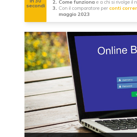
In 30
Come funziona
e a chi si rivolge il 
secondi
Con il comparatore per
conti corren
maggio 2023