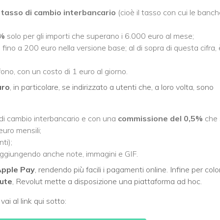
l
tasso di cambio interbancario
(cioè il tasso con cui le banc
5%
solo per gli importi che superano i 6.000 euro al mese;
fino a 200 euro nella versione base; al di sopra di questa cifra, 
efono, con un costo di 1 euro al giorno.
aro
, in particolare, se indirizzato a utenti che, a loro volta, sono
 di cambio interbancario e con una
commissione del 0,5%
che 
euro mensili;
ti);
 aggiungendo anche note, immagini e GIF.
pple Pay
, rendendo più facili i pagamenti online. Infine per colo
lute
, Revolut mette a disposizione una piattaforma ad hoc.
ai al link qui sotto: