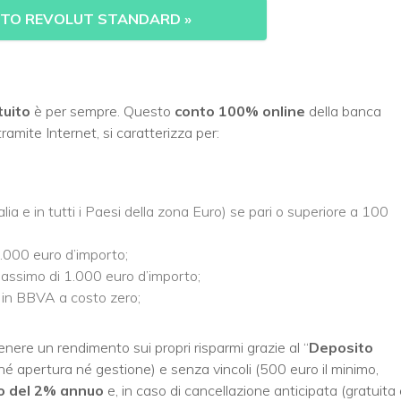
ONTO REVOLUT STANDARD
»
tuito
è per sempre. Questo
conto 100% online
della banca
tramite Internet,
si caratterizza per:
alia e in tutti i Paesi della zona Euro) se pari o superiore a 100
6.000 euro d’importo;
massimo di 1.000 euro d’importo;
 in BBVA a costo zero;
enere un rendimento sui propri risparmi grazie al “
Deposito
é apertura né gestione) e senza vincoli (500 euro il minimo,
o del 2% annuo
e, in caso di cancellazione anticipata (gratuita