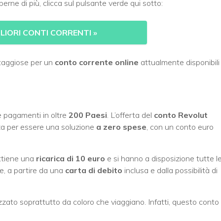
erne di più, clicca sul pulsante verde qui sotto:
GLIORI CONTI CORRENTI
»
antaggiose per un
conto corrente online
attualmente disponibili
re pagamenti in oltre
200 Paesi
. L’offerta del
conto Revolut
zza per essere una soluzione
a zero spese
, con un conto euro
ttiene una
ricarica di 10 euro
e si hanno a disposizione tutte l
te, a partire da una
carta di debito
inclusa e dalla possibilità di
zato soprattutto da coloro che viaggiano. Infatti, questo conto