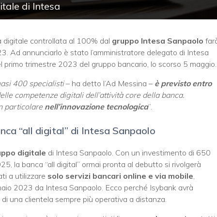
tale di Intesa
 digitale controllata al 100% dal
gruppo Intesa Sanpaolo
farà
3. Ad annunciarlo è stato l’amministratore delegato di Intesa
l primo trimestre 2023 del gruppo bancario, lo scorso 5 maggio.
asi 400 specialisti
– ha detto l’Ad Messina –
è previsto entro
lle competenze digitali dell’attività core della banca.
in particolare
nell’innovazione tecnologica
”.
nca “all digital” di Intesa Sanpaolo
uppo digitale
di Intesa Sanpaolo. Con un investimento di 650
, la banca “all digital” ormai pronta al debutto si rivolgerà
ti a utilizzare
solo servizi bancari online e via mobile
,
naio 2023 da Intesa Sanpaolo. Ecco perché Isybank avrà
 di una clientela sempre più operativa a distanza.