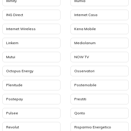
Illimity
Illumia
ING Direct
Internet Casa
Internet Wireless
Kena Mobile
Linkem
Mediolanum
Mutui
NOW TV
Octopus Energy
Osservatori
Plenitude
Postemobile
Postepay
Prestiti
Pulsee
Qonto
Revolut
Risparmio Energetico