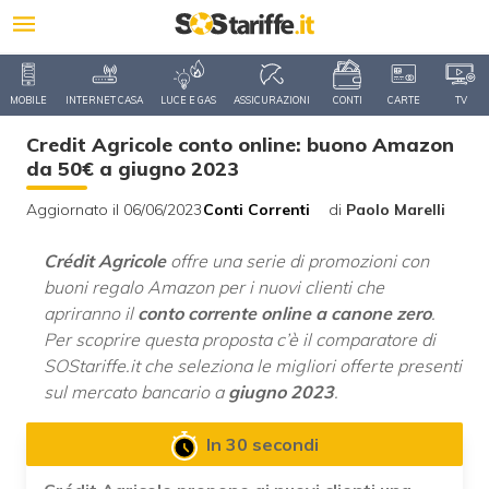
MOBILE
INTERNET CASA
LUCE E GAS
ASSICURAZIONI
CONTI
CARTE
TV
Credit Agricole conto online: buono Amazon
da 50€ a giugno 2023
Aggiornato il 06/06/2023
Conti Correnti
di
Paolo Marelli
Crédit Agricole
offre una serie di promozioni con
buoni regalo Amazon per i nuovi clienti che
apriranno il
conto corrente online a canone zero
.
Per scoprire questa proposta c’è il comparatore di
SOStariffe.it che seleziona le migliori offerte presenti
sul mercato bancario a
giugno 2023
.
In 30 secondi