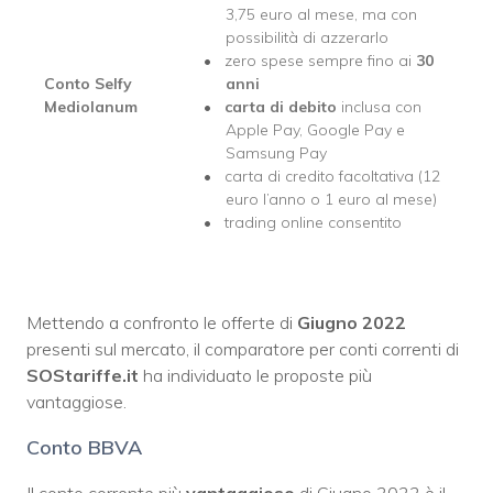
3,75 euro al mese, ma con
possibilità di azzerarlo
zero spese sempre fino ai
30
Conto Selfy
anni
Mediolanum
carta di debito
inclusa con
Apple Pay, Google Pay e
Samsung Pay
carta di credito facoltativa (12
euro l’anno o 1 euro al mese)
trading online consentito
Mettendo a confronto le offerte di
Giugno 2022
presenti sul mercato, il comparatore per conti correnti di
SOStariffe.it
ha individuato le proposte più
vantaggiose.
Conto BBVA
Il conto corrente più
vantaggioso
di Giugno 2022 è il