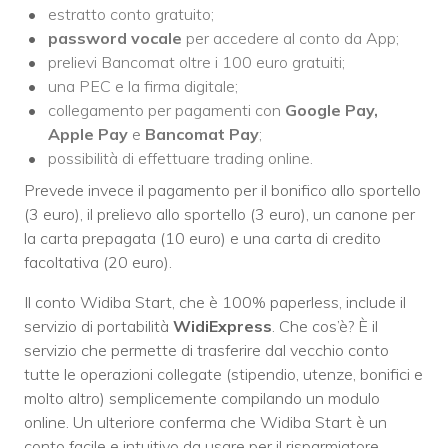
estratto conto gratuito;
password vocale
per accedere al conto da App;
prelievi Bancomat oltre i 100 euro gratuiti;
una PEC e la firma digitale;
collegamento per pagamenti con
Google Pay,
Apple Pay
e
Bancomat Pay
;
possibilità di effettuare trading online.
Prevede invece il pagamento per il bonifico allo sportello
(3 euro), il prelievo allo sportello (3 euro), un canone per
la carta prepagata (10 euro) e una carta di credito
facoltativa (20 euro).
Il conto Widiba Start, che è 100% paperless, include il
servizio di portabilità
WidiExpress
. Che cos’è? È il
servizio che permette di trasferire dal vecchio conto
tutte le operazioni collegate (stipendio, utenze, bonifici e
molto altro) semplicemente compilando un modulo
online. Un ulteriore conferma che Widiba Start è un
conto facile e intuitivo da usare per il risparmiatore.