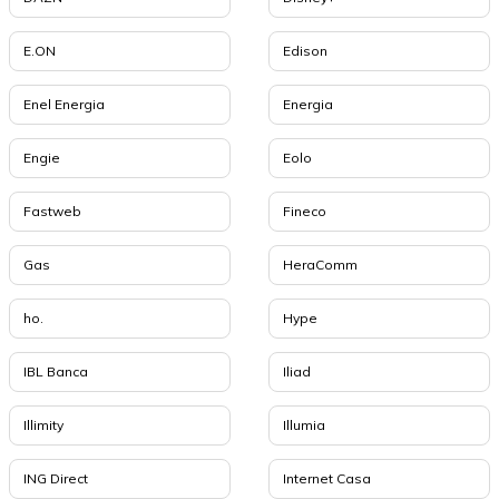
E.ON
Edison
Enel Energia
Energia
Engie
Eolo
Fastweb
Fineco
Gas
HeraComm
ho.
Hype
IBL Banca
Iliad
Illimity
Illumia
ING Direct
Internet Casa