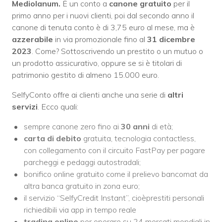
Mediolanum.
È un conto a
canone gratuito
per il
primo anno per i nuovi clienti, poi dal secondo anno il
canone di tenuta conto è di 3,75 euro al mese, ma è
azzerabile
in via promozionale fino al
31 dicembre
2023
. Come? Sottoscrivendo un prestito o un mutuo o
un prodotto assicurativo, oppure se si è titolari di
patrimonio gestito di almeno 15.000 euro.
SelfyConto offre ai clienti anche una serie di
altri
servizi
. Ecco quali:
sempre canone zero fino ai
30 anni
di età;
carta di debito
gratuita, tecnologia contactless,
con collegamento con il circuito FastPay per pagare
parcheggi e pedaggi autostradali;
bonifico online gratuito come il prelievo bancomat da
altra banca gratuito in zona euro;
il servizio “SelfyCredit Instant”, cioèprestiti personali
richiedibili via app in tempo reale
trading online
per operare su 24 mercati mondiali in