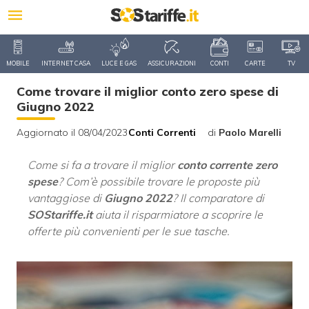
MOBILE
INTERNET CASA
LUCE E GAS
ASSICURAZIONI
CONTI
CARTE
TV
Come trovare il miglior conto zero spese di
Giugno 2022
Aggiornato il 08/04/2023
Conti Correnti
di
Paolo Marelli
Come si fa a trovare il miglior
conto corrente zero
spese
? Com’è possibile trovare le proposte più
vantaggiose di
Giugno 2022
? Il comparatore di
SOStariffe.it
aiuta il risparmiatore a scoprire le
offerte più convenienti per le sue tasche.