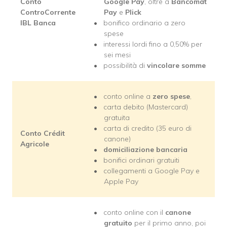
Conto
Google Pay
, oltre a
Bancomat
ControCorrente
Pay
e
Plick
IBL Banca
bonifico ordinario a zero
spese
interessi lordi fino a 0,50% per
sei mesi
possibilità di
vincolare somme
conto online a
zero spese
,
carta debito (Mastercard)
gratuita
carta di credito (35 euro di
Conto Crédit
canone)
Agricole
domiciliazione bancaria
bonifici ordinari gratuiti
collegamenti a Google Pay e
Apple Pay
conto online con il
canone
gratuito
per il primo anno, poi