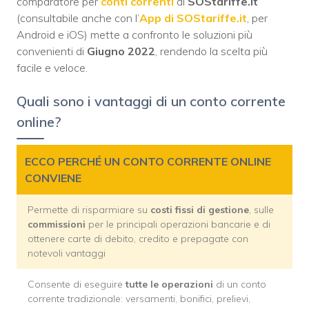
comparatore per
conti correnti
di
SOStariffe.it
(consultabile anche con l’
App di SOStariffe.it
, per
Android e iOS) mette a confronto le soluzioni più
convenienti di
Giugno 2022
, rendendo la scelta più
facile e veloce.
Quali sono i vantaggi di un conto corrente
online?
ECCO PERCHÉ UN CONTO CORRENTE ONLINE
CONVIENE
Permette di risparmiare su
costi fissi di gestione
, sulle
commissioni
per le principali operazioni bancarie e di
ottenere carte di debito, credito e prepagate con
notevoli vantaggi
Consente di eseguire
tutte le operazioni
di un conto
corrente tradizionale: versamenti, bonifici, prelievi,