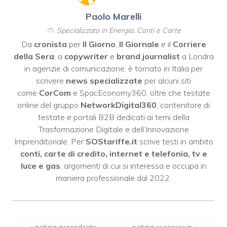
Paolo Marelli
Specializzato in Energia, Conti e Carte
Da
cronista
per
Il Giorno
,
Il Giornale
e il
Corriere
della Sera
, a
copywriter
e
brand journalist
a Londra
in agenzie di comunicazione; è tornato in Italia per
scrivere
news specializzate
per alcuni siti
come
CorCom
e SpacEconomy360, oltre che testate
online del gruppo
NetworkDigital360
, contenitore di
testate e portali B2B dedicati ai temi della
Trasformazione Digitale e dell’Innovazione
Imprenditoriale. Per
SOStariffe.it
scrive testi in ambito
conti, carte di credito, internet e telefonia, tv e
luce e gas
, argomenti di cui si interessa e occupa in
maniera professionale dal 2022.
« notizia precedente
notizia successiva »