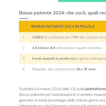
Bonus patente 2024: che cos’è, quali req
BONUS PATENTE 2024 IN PILLOLE
1
2.500 €
di contributo per l’80% dei costi per la 
2
4,9 milioni di €
stanziati per questo incentivo
3
Fondi esauriti in poche ore
il giorno dell’ape
4
Requisito: età compresa tra
18 e 35 anni
Scattato il 4 marzo 2024 (alle 12) sulla
piattaform
Bonus patente per l’autotrasporto è andato esaurito
giornata. A metà pomeriggio dello stesso giorno era g
Infrastrutture e dei Trasporti e pari a 4,9 milioni di eu