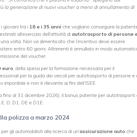
iù la generazione di nuovi voucher a meno di annullamento di
 giovani tra i
18 e i 35 anni
che vogliano conseguire la patent
stinati all’esercizio dell’attività di
autotrasporto di persone 
o una volta. Non va dimenticato che l’incentivo deve essere
istero entro 60 giorni. Altrimenti è annullato in modo automatic
emissione del voucher.
0 euro
, della spesa per la formazione necessaria per il
essionali per la guida dei veicoli per autotrasporto di persone e 
 imponibile e non è rilevante ai fini dell’ISEE.
a fino al 31 dicembre 2026), il bonus patente per autotrasporti 
C1E, D, D1, DE e D1E.
ulla polizza a marzo 2024
er gli automobilisti alla ricerca di un’
assicurazione auto
che