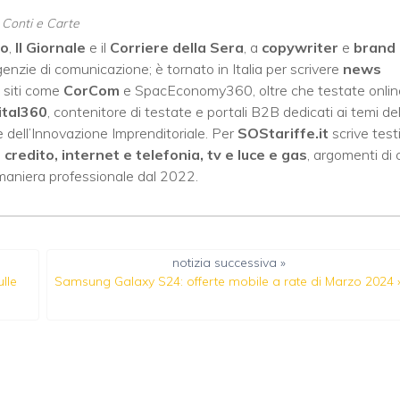
, Conti e Carte
no
,
Il Giornale
e il
Corriere della Sera
, a
copywriter
e
brand
enzie di comunicazione; è tornato in Italia per scrivere
news
 siti come
CorCom
e SpacEconomy360, oltre che testate onlin
ital360
, contenitore di testate e portali B2B dedicati ai temi del
 dell’Innovazione Imprenditoriale. Per
SOStariffe.it
scrive test
i credito, internet e telefonia, tv e luce e gas
, argomenti di 
 maniera professionale dal 2022.
notizia successiva »
lle
Samsung Galaxy S24: offerte mobile a rate di Marzo 2024