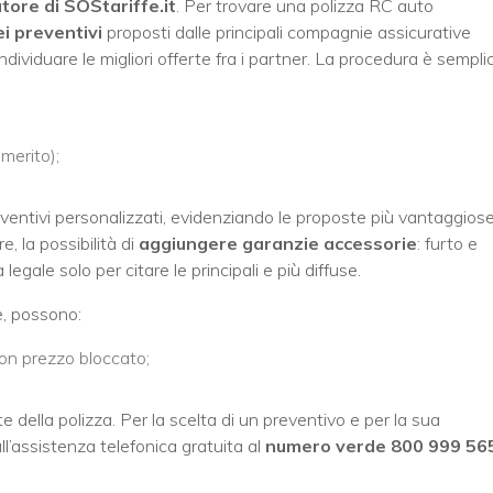
ore di SOStariffe.it
. Per trovare una polizza RC auto
i preventivi
proposti dalle principali compagnie assicurative
le individuare le migliori offerte fra i partner. La procedura è sempli
 merito);
eventivi personalizzati, evidenziando le proposte più vantaggios
, la possibilità di
aggiungere garanzie accessorie
: furto e
egale solo per citare le principali e più diffuse.
e, possono:
con prezzo bloccato;
e della polizza. Per la scelta di un preventivo e per la sua
all’assistenza telefonica gratuita al
numero verde 800 999 56