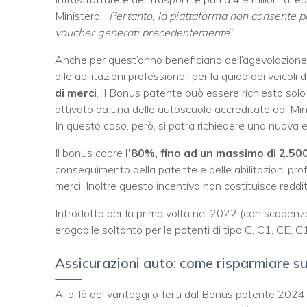
Ministero: “
Pertanto, la piattaforma non consente p
voucher generati precedentemente
”.
Anche per quest’anno beneficiano dell’agevolazione i
o le abilitazioni professionali per la guida dei veicoli de
di merci
. Il Bonus patente può essere richiesto sol
attivato da una delle autoscuole accreditate dal Min
In questo caso, però, si potrà richiedere una nuova 
Il bonus copre
l’80%, fino ad un massimo di 2.50
conseguimento della patente e delle abilitazioni prof
merci. Inoltre questo incentivo non costituisce reddito
Introdotto per la prima volta nel 2022 (con scadenz
erogabile soltanto per le patenti di tipo C, C1, CE, 
Assicurazioni auto: come risparmiare s
Al di là dei vantaggi offerti dal Bonus patente 2024, p