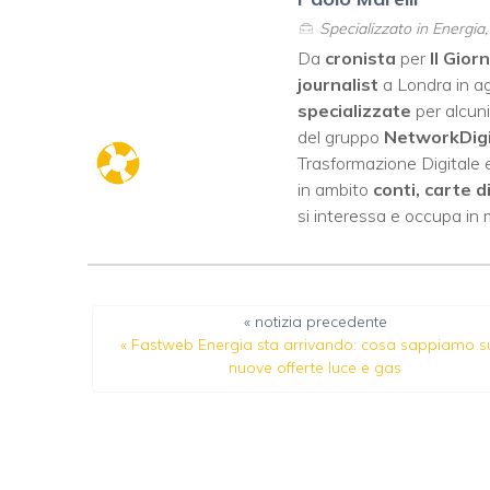
Specializzato in Energia
Da
cronista
per
Il Gior
journalist
a Londra in ag
specializzate
per alcuni
del gruppo
NetworkDig
Trasformazione Digitale e
in ambito
conti, carte d
si interessa e occupa in
« notizia precedente
«
Fastweb Energia sta arrivando: cosa sappiamo su
nuove offerte luce e gas