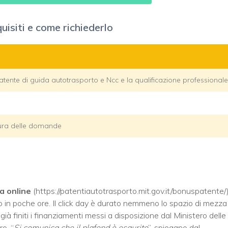
uisiti e come richiederlo
patente di guida autotrasporto e Ncc e la qualificazione professionale
rtura delle domande
a online
(https://patentiautotrasporto.mit.gov.it/bonuspatente/),
 in poche ore. Il click day è durato nemmeno lo spazio di mezza
ià finiti i finanziamenti messi a disposizione dal Ministero delle
ro. “
Si comunica che il plafond è esaurito
”, spiegano dal