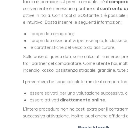
faccia risparmiare sul premio annuale, c’è il
comparat
conveniente è necessario puntare sul
confronto de
attive in Italia. Con il tool di SOStariffe.it, è possibi
e intuitiva. Basta inserire le seguenti informazioni:
i propri dati anagrafici;
i propri dati assicurativi (per esempio, la classe di
le caratteristiche del veicolo da assicurare.
Sulla base di questi dati, sono calcolati numerosi pr
tra i partner del comparatore. Come utente hai, inoltre
incendio, kasko, assistenza stradale, grandine, tutela l
I preventivi, che sono calcolati tramite il comparator
essere salvati, per una valutazione successiva, 
essere attivati
direttamente online
.
L’intera procedura non ha costi extra per il contraent
successiva attivazione, inoltre, puoi anche affidarti 
Paolo Marelli