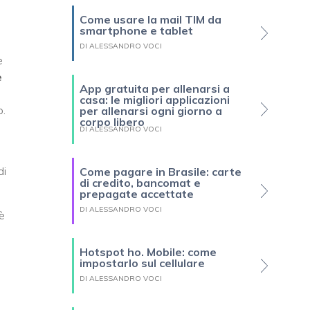
Come usare la mail TIM da
smartphone e tablet
DI ALESSANDRO VOCI
e
e
App gratuita per allenarsi a
casa: le migliori applicazioni
o.
per allenarsi ogni giorno a
corpo libero
DI ALESSANDRO VOCI
di
Come pagare in Brasile: carte
di credito, bancomat e
prepagate accettate
DI ALESSANDRO VOCI
è
Hotspot ho. Mobile: come
impostarlo sul cellulare
DI ALESSANDRO VOCI