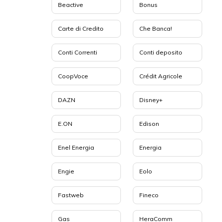
Beactive
Bonus
Carte di Credito
Che Banca!
Conti Correnti
Conti deposito
CoopVoce
Crédit Agricole
DAZN
Disney+
E.ON
Edison
Enel Energia
Energia
Engie
Eolo
Fastweb
Fineco
Gas
HeraComm