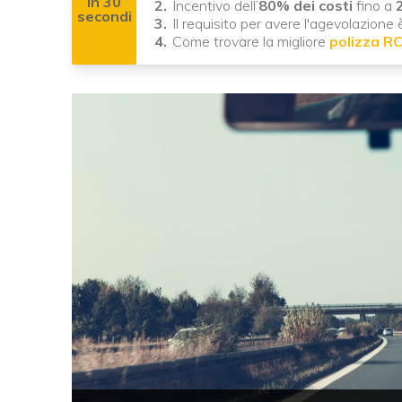
In 30
Incentivo dell’
80% dei costi
fino a
2
secondi
Il requisito per avere l'agevolazion
Come trovare la migliore
polizza R