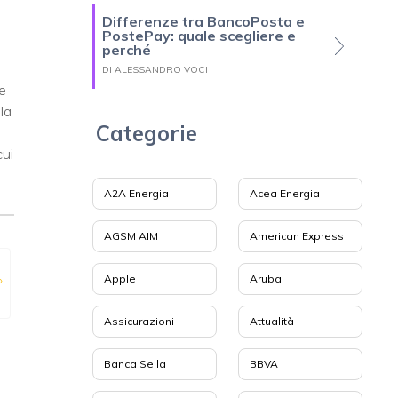
Differenze tra BancoPosta e
PostePay: quale scegliere e
perché
DI ALESSANDRO VOCI
e
la
Categorie
i
cui
A2A Energia
Acea Energia
AGSM AIM
American Express
»
Apple
Aruba
Assicurazioni
Attualità
Banca Sella
BBVA