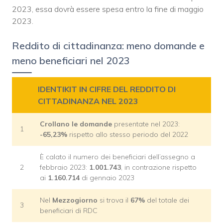
2023, essa dovrà essere spesa entro la fine di maggio
2023.
Reddito di cittadinanza: meno domande e
meno beneficiari nel 2023
IDENTIKIT IN CIFRE DEL REDDITO DI
CITTADINANZA NEL 2023
Crollano le domande
presentate nel 2023:
1
-65,23%
rispetto allo stesso periodo del 2022
È calato il numero dei beneficiari dell’assegno a
2
febbraio 2023:
1.001.743
, in contrazione rispetto
ai
1.160.714
di gennaio 2023
Nel
Mezzogiorno
si trova il
67%
del totale dei
3
beneficiari di RDC