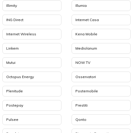
Illimity
Illumia
ING Direct
Internet Casa
Internet Wireless
Kena Mobile
Linkem
Mediolanum
Mutui
NOW TV
Octopus Energy
Osservatori
Plenitude
Postemobile
Postepay
Prestiti
Pulsee
Qonto