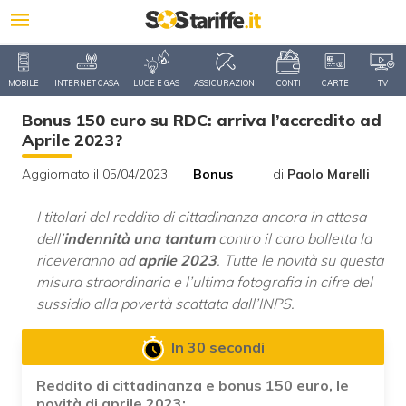
MOBILE
INTERNET CASA
LUCE E GAS
ASSICURAZIONI
CONTI
CARTE
TV
Bonus 150 euro su RDC: arriva l’accredito ad
Aprile 2023?
Aggiornato il 05/04/2023
Bonus
di
Paolo Marelli
I titolari del reddito di cittadinanza ancora in attesa
dell’
indennità una tantum
contro il caro bolletta la
riceveranno ad
aprile
2023
. Tutte le novità su questa
misura straordinaria e l’ultima fotografia in cifre del
sussidio alla povertà scattata dall’INPS.
In 30 secondi
Reddito di cittadinanza e bonus 150 euro, le
novità di aprile 2023: