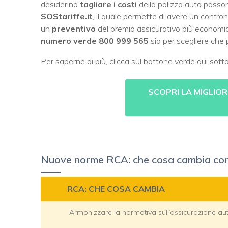
desiderino
tagliare i costi
della polizza auto posso
SOStariffe.it
, il quale permette di avere un confront
un
preventivo
del premio assicurativo più economico
numero verde 800 999 565
sia per scegliere che p
Per saperne di più, clicca sul bottone verde qui sotto
SCOPRI LA MIGLIO
Nuove norme RCA: che cosa cambia con 
RCA: CHE COSA CAMBIA
Armonizzare la normativa sull’assicurazione aut