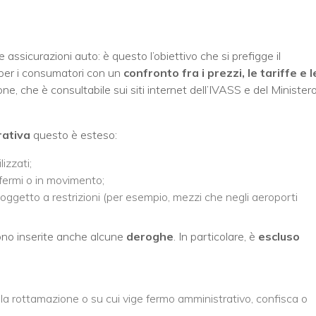
assicurazioni auto: è questo l’obiettivo che si prefigge il
 per i consumatori con un
confronto fra i prezzi, le tariffe e l
ne, che è consultabile sui siti internet dell’IVASS e del Minister
rativa
questo è esteso:
izzati;
 fermi o in movimento;
è soggetto a restrizioni (per esempio, mezzi che negli aeroporti
ono inserite anche alcune
deroghe
. In particolare, è
escluso
 alla rottamazione o su cui vige fermo amministrativo, confisca o