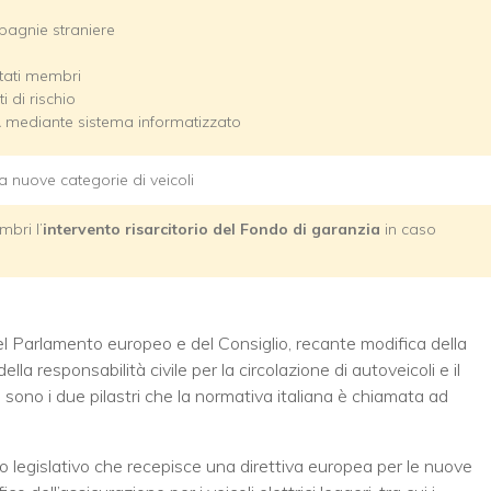
mpagnie straniere
Stati membri
i di rischio
A mediante sistema informatizzato
a nuove categorie di veicoli
bri l’
intervento risarcitorio del Fondo di garanzia
in caso
l Parlamento europeo e del Consiglio, recante modifica della
a responsabilità civile per la circolazione di autoveicoli e il
tà sono i due pilastri che la normativa italiana è chiamata ad
to legislativo che recepisce una direttiva europea per le nuove