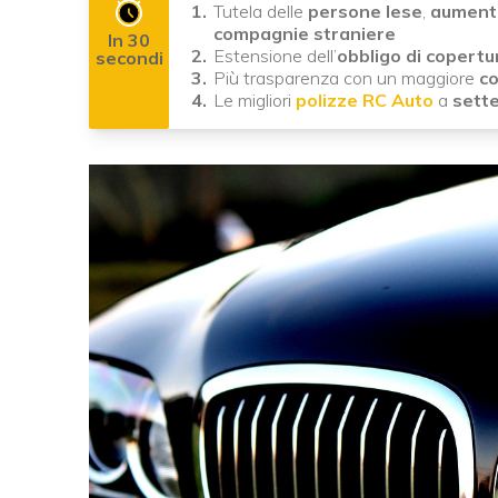
Tutela delle
persone lese
,
aumento
compagnie straniere
In 30
Estensione dell’
obbligo di copertu
secondi
Più trasparenza con un maggiore
co
Le migliori
polizze RC Auto
a
sett