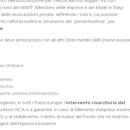
dell’assicurazione per i veicoli elettrici leggeri, tra cui i
 nota del MIMIT (Ministero delle Imprese e del Made in Italy),
delle assicurazioni private, definendo i casi in cui sussiste
nto rafforza inoltre lo strumento del “preventivatore”, per
ze
.
ese deve armonizzarsi con gli altri Stati membri dell’Unione europ
ie straniere;
membri;
rischio;
iante sistema informatizzato.
geneo, in tutti i Paesi europei, l’
intervento risarcitorio del
uratore RCA e a garantire, in caso di fallimento d’imprese estere
 o di stabilimento, il diritto di rivalsa del Fondo che ha risarcito i
gine dell’impresa insolvente.