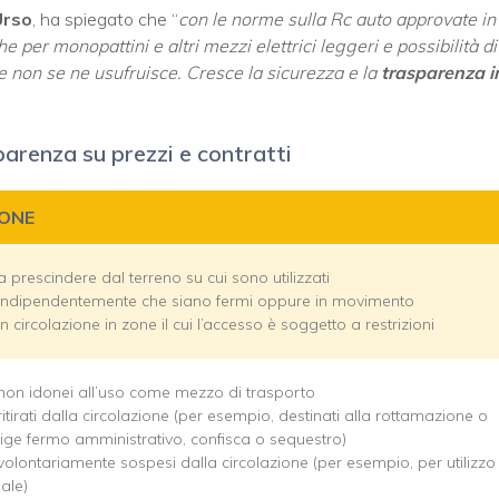
Urso
, ha spiegato che “
con le norme sulla Rc auto approvate in
e per monopattini e altri mezzi elettrici leggeri e possibilità
di
e non se ne usufruisce. Cresce la sicurezza e la
trasparenza i
arenza su prezzi e contratti
IONE
 a prescindere dal terreno su cui sono utilizzati
 indipendentemente che siano fermi oppure in movimento
in circolazione in zone il cui l’accesso è soggetto a restrizioni
 non idonei all’uso come mezzo di trasporto
 ritirati dalla circolazione (per esempio, destinati alla rottamazione o
vige fermo amministrativo, confisca o sequestro)
 volontariamente sospesi dalla circolazione (per esempio, per utilizzo
ale)