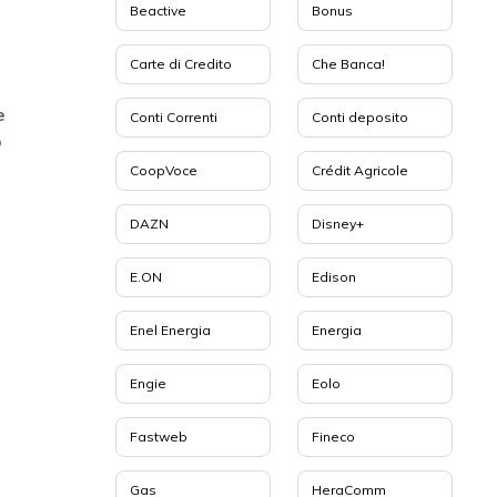
Beactive
Bonus
Carte di Credito
Che Banca!
e
Conti Correnti
Conti deposito
o
CoopVoce
Crédit Agricole
DAZN
Disney+
E.ON
Edison
Enel Energia
Energia
Engie
Eolo
Fastweb
Fineco
Gas
HeraComm