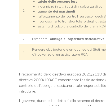
tutela delle persone lese
indennizzo in tutti i casi di insolvenza di co
1
aumento dei massimali
rafforzamento dei controlli sui veicoli degli 
riconoscimento transfrontaliero degli attestat
sistema di calcolo e controllo dei premi RC
2
Estendere l’
obbligo di copertura assicurativa
Rendere obbligatorio e omogeneo dei Stati mem
3
d’insolvenza di un assicuratore RCA
Il recepimento della direttiva europea 2021/2118 de
direttiva 2009/103/CE concernente l’assicurazione dell
controllo dell’obbligo di assicurare tale responsabili
introdurre.
Il governo, dunque, ha detto sì allo schema di decre