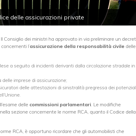
ce delle assicurazioni private
Consiglio dei ministri ha approvato in via preliminare un decre
concernenti l’
assicurazione della responsabilità civile
delle
lese a seguito di incidenti derivanti dalla circolazione stradale in
a delle imprese di assicurazione;
curatori delle attestazioni di sinistralità pregressa dei potenzial
ell’Unione.
all’esame delle
commissioni parlamentari
. Le modifiche
te nella sezione concernente le norme RCA, quanto il Codice della
 norme RCA, è opportuno ricordare che gli automobilisti che