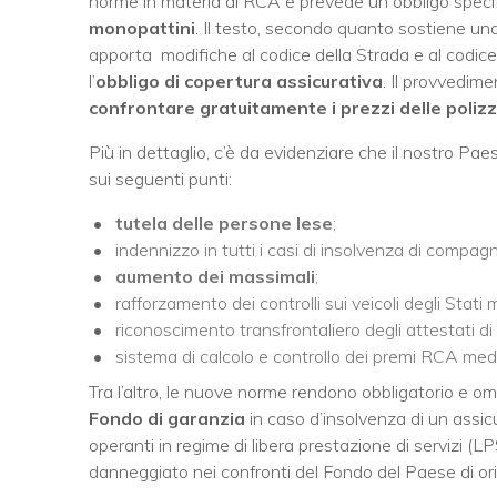
norme in materia di RCA e prevede un obbligo specifico 
monopattini
. Il testo, secondo quanto sostiene una
apporta
modifiche al codice della Strada e al codice 
l’
obbligo di copertura assicurativa
. Il provvedime
confrontare gratuitamente i prezzi delle poliz
Più in dettaglio, c’è da evidenziare che il nostro Pa
sui seguenti punti:
tutela delle persone lese
;
indennizzo in tutti i casi di insolvenza di compagn
aumento dei massimali
;
rafforzamento dei controlli sui veicoli degli Stati 
riconoscimento transfrontaliero degli attestati di 
sistema di calcolo e controllo dei premi RCA med
Tra l’altro, le nuove norme rendono obbligatorio e omo
Fondo di garanzia
in caso d’insolvenza di un assic
operanti in regime di libera prestazione di servizi (LPS)
danneggiato nei confronti del Fondo del Paese di ori