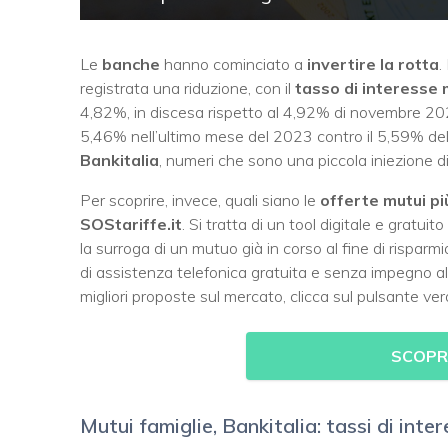
Le
banche
hanno cominciato a
invertire la rotta
.
registrata una riduzione, con il
tasso di interesse
4,82%, in discesa rispetto al 4,92% di novembre 202
5,46% nell’ultimo mese del 2023 contro il 5,59% del m
Bankitalia
, numeri che sono una piccola iniezione di 
Per scoprire, invece, quali siano le
offerte mutui p
SOStariffe.it
. Si tratta di un tool digitale e gratui
la surroga di un mutuo già in corso al fine di risparmi
di assistenza telefonica gratuita e senza impegno a
migliori proposte sul mercato, clicca sul pulsante ver
SCOPRI
Mutui famiglie, Bankitalia: tassi di inte