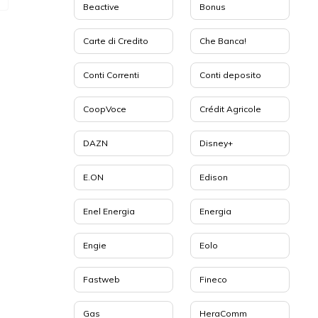
Beactive
Bonus
Carte di Credito
Che Banca!
Conti Correnti
Conti deposito
CoopVoce
Crédit Agricole
DAZN
Disney+
E.ON
Edison
Enel Energia
Energia
Engie
Eolo
Fastweb
Fineco
Gas
HeraComm