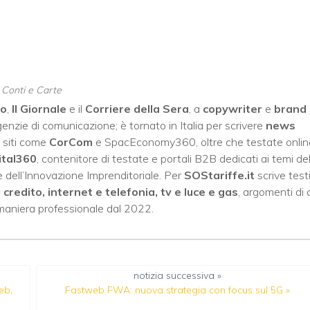
, Conti e Carte
no
,
Il Giornale
e il
Corriere della Sera
, a
copywriter
e
brand
enzie di comunicazione; è tornato in Italia per scrivere
news
 siti come
CorCom
e SpacEconomy360, oltre che testate onlin
ital360
, contenitore di testate e portali B2B dedicati ai temi del
 dell’Innovazione Imprenditoriale. Per
SOStariffe.it
scrive test
i credito, internet e telefonia, tv e luce e gas
, argomenti di 
 maniera professionale dal 2022.
notizia successiva »
eb,
Fastweb FWA: nuova strategia con focus sul 5G
»