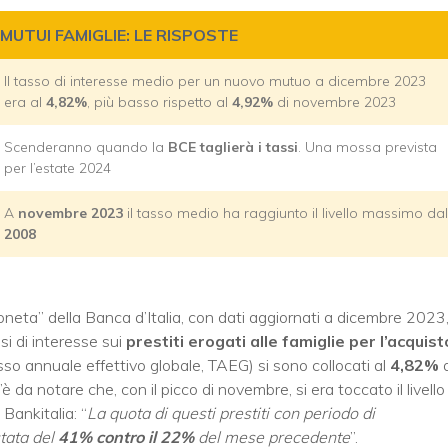
MUTUI FAMIGLIE: LE RISPOSTE
Il tasso di interesse medio per un nuovo mutuo a dicembre 2023
era al
4,82%
, più basso rispetto al
4,92%
di novembre 2023
Scenderanno quando la
BCE taglierà i tassi
. Una mossa prevista
per l’estate 2024
A
novembre 2023
il tasso medio ha raggiunto il livello massimo dal
2008
neta” della Banca d’Italia, con dati aggiornati a dicembre 2023
si di interesse sui
prestiti erogati alle famiglie per l’acquist
so annuale effettivo globale, TAEG) si sono collocati al
4,82%
a notare che, con il picco di novembre, si era toccato il livello
Bankitalia: “
La quota di questi prestiti con periodo di
stata del
41% contro il 22%
del mese precedente
”.