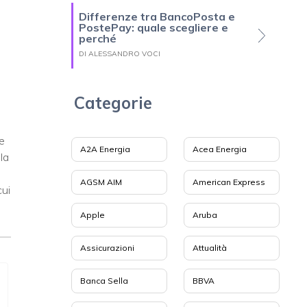
Differenze tra BancoPosta e
PostePay: quale scegliere e
perché
DI ALESSANDRO VOCI
Categorie
e
A2A Energia
Acea Energia
la
i
AGSM AIM
American Express
cui
Apple
Aruba
Assicurazioni
Attualità
Banca Sella
BBVA