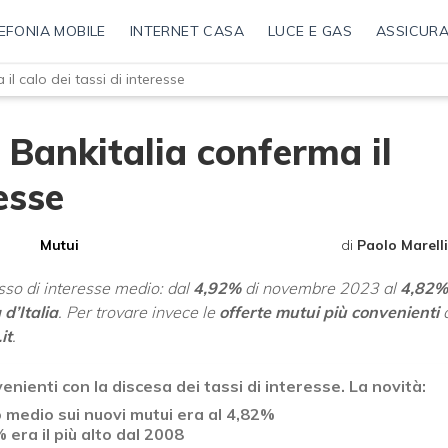
EFONIA MOBILE
INTERNET CASA
LUCE E GAS
ASSICURA
il calo dei tassi di interesse
: Bankitalia conferma il
esse
Mutui
di
Paolo Marelli
sso di interesse medio: dal
4,92%
di novembre 2023 al
4,82%
d’Italia
. Per trovare invece le
offerte mutui più convenienti
it
.
nienti con la discesa dei tassi di interesse. La novità:
 medio sui nuovi mutui era al 4,82%
 era il più alto dal 2008