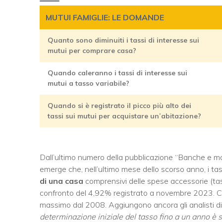
MUTUI FAMIGLIE: LE DOMANDE
Quanto sono diminuiti i tassi di interesse sui
mutui per comprare casa?
Quando caleranno i tassi di interesse sui
mutui a tasso variabile?
Quando si è registrato il picco più alto dei
tassi sui mutui per acquistare un’abitazione?
Dall’ultimo numero della pubblicazione “Banche e mo
emerge che, nell’ultimo mese dello scorso anno, i tas
di una casa
comprensivi delle spese accessorie (tas
confronto del 4,92% registrato a novembre 2023. C’è d
massimo dal 2008. Aggiungono ancora gli analisti di 
determinazione iniziale del tasso fino a un anno è 