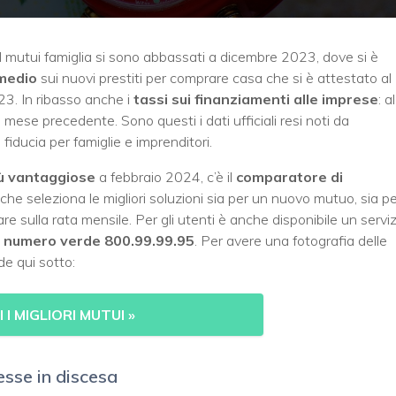
 I mutui famiglia si sono abbassati a dicembre 2023, dove si è
 medio
sui nuovi prestiti per comprare casa che si è attestato al
3. In ribasso anche i
tassi sui finanziamenti alle imprese
: al
ese precedente. Sono questi i dati ufficiali resi noti da
fiducia per famiglie e imprenditori.
iù vantaggiose
a febbraio 2024, c’è il
comparatore di
to che seleziona le migliori soluzioni sia per un nuovo mutuo, sia p
are sulla rata mensile. Per gli utenti è anche disponibile un serviz
l
numero verde 800.99.99.95
. Per avere una fotografia delle
de qui sotto:
 I MIGLIORI MUTUI »
resse in discesa