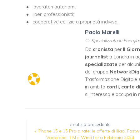
lavoratori autonomi;
liberi professionisti;
cooperative edilizie a proprietà indivisa.
Paolo Marelli
Specializzato in Energia
Da
cronista
per
Il Gior
journalist
a Londra in ag
specializzate
per alcuni
del gruppo
NetworkDig
Trasformazione Digitale e
in ambito
conti, carte d
si interessa e occupa in
« notizia precedente
«
iPhone 15 e 15 Pro a rate: le offerte di Iliad, Fastw
Vodafone, TIM e WindTre a Febbraio 2024