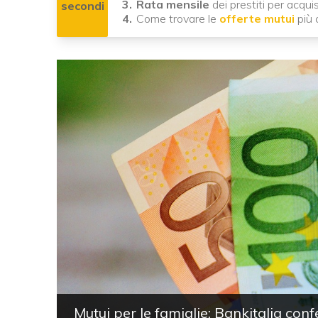
Rata mensile
dei prestiti per acqu
secondi
Come trovare le
offerte mutui
più 
Mutui per le famiglie: Bankitalia confe