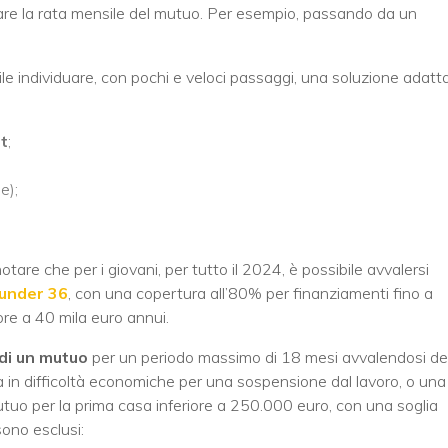
sare la rata mensile del mutuo. Per esempio, passando da un
ibile individuare, con pochi e veloci passaggi, una soluzione adatt
t
;
e);
are che per i giovani, per tutto il 2024, è possibile avvalersi
 under 36
, con una copertura all’80% per finanziamenti fino a
e a 40 mila euro annui.
di un mutuo
per un periodo massimo di 18 mesi avvalendosi de
ia in difficoltà economiche per una sospensione dal lavoro, o una
mutuo per la prima casa inferiore a 250.000 euro, con una soglia
sono esclusi: