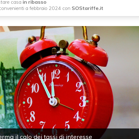
istare casa
in ribasso
convenienti a febbraio 2024 con
SOStariffe.it
rma il calo dei tassi di interesse