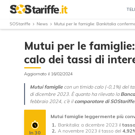
TEL
SOStariffe
News
Mutui per le famiglie: Bankitalia conferma 
Mutui per le famiglie
calo dei tassi di inter
Aggiornato il 16/02/2024
Mutui famiglie
con un timido calo (-0,1%) del ta
di dicembre 2023. È quanto ha rilevato la
Banca 
febbraio 2024, c’è il
comparatore di SOStariffe.
Mutui famiglie leggermente più conve
Bankitalia: a dicembre 2023 il
tasso
A novembre 2023 il tasso del
4,92%
In 30