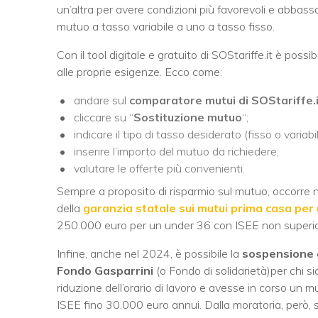
un’altra per avere condizioni più favorevoli e abbas
mutuo a tasso variabile a uno a tasso fisso.
Con il tool digitale e gratuito di SOStariffe.it è poss
alle proprie esigenze. Ecco come:
andare sul
comparatore mutui di SOStariffe.i
cliccare su “
Sostituzione mutuo
“;
indicare il tipo di tasso desiderato (fisso o variabil
inserire l’importo del mutuo da richiedere;
valutare le offerte più convenienti.
Sempre a proposito di risparmio sul mutuo, occorre not
della
garanzia statale sui mutui prima casa per
250.000 euro per un under 36 con ISEE non superior
Infine, anche nel 2024, è possibile la
sospensione 
Fondo Gasparrini
(o Fondo di solidarietà)per chi s
riduzione dell’orario di lavoro e avesse in corso un 
ISEE fino 30.000 euro annui. Dalla moratoria, però, 