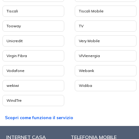
Tiscali
Tiscali Mobile
Tooway
TV
Unicredit
Very Mobile
Virgin Fibra
VIVIenergia
Vodafone
Webank
wekiwi
Widiba
WindTre
Scopri come funziona il servizio
INTERNET CASA
TELEFONIA MOBILE