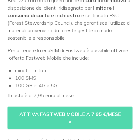
Realizzata in ottica green anche la
card informativa
a
disposizione dei clienti, ridisegnata per
limitare il
consumo di carta e inchiostro
e certificata FSC
(Forest Stewardship Council), che garantisce l’utilizzo di
materiali provenienti da foreste gestite in modo
sostenibile e responsabile.
Per ottenere la ecoSIM di Fastweb è possibile attivare
l’offerta Fastweb Mobile che include:
minuti illimitati
100 SMS
100 GB in 4G e 5G
Il costo è di 7,95 euro al mese.
ATTIVA FASTWEB MOBILE A 7,95 €/MESE
»