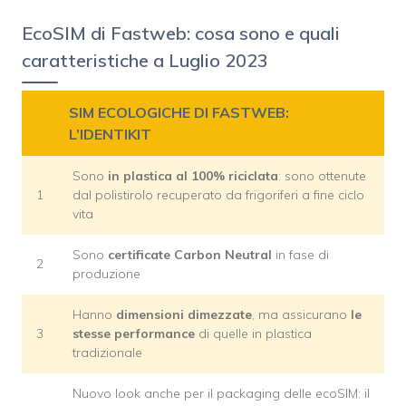
EcoSIM di Fastweb: cosa sono e quali
caratteristiche a Luglio 2023
SIM ECOLOGICHE DI FASTWEB:
L’IDENTIKIT
Sono
in plastica al 100% riciclata
: sono ottenute
1
dal polistirolo recuperato da frigoriferi a fine ciclo
vita
Sono
certificate Carbon Neutral
in fase di
2
produzione
Hanno
dimensioni dimezzate
, ma assicurano
le
3
stesse performance
di quelle in plastica
tradizionale
Nuovo look anche per il packaging delle ecoSIM: il