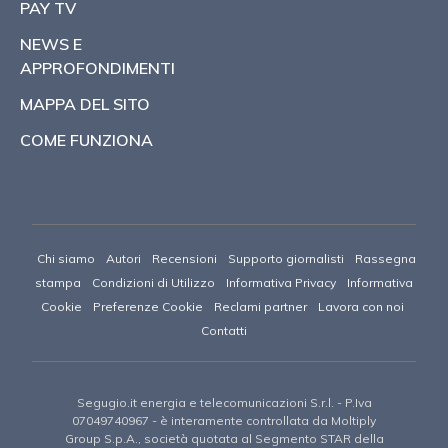
PAY TV
NEWS E
APPROFONDIMENTI
MAPPA DEL SITO
COME FUNZIONA
Chi siamo
Autori
Recensioni
Supporto giornalisti
Rassegna
stampa
Condizioni di Utilizzo
Informativa Privacy
Informativa
Cookie
Preferenze Cookie
Reclami partner
Lavora con noi
Contatti
Segugio.it energia e telecomunicazioni S.r.l.
- P.Iva
07049740967 -
è interamente controllata da Moltiply
Group S.p.A., società quotata al Segmento STAR della