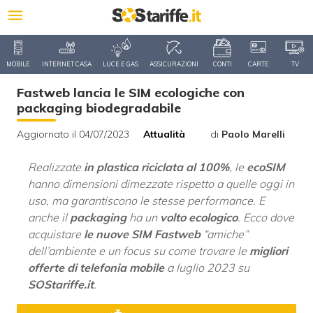
MOBILE
INTERNET CASA
LUCE E GAS
ASSICURAZIONI
CONTI
CARTE
TV
Fastweb lancia le SIM ecologiche con
packaging biodegradabile
Aggiornato il 04/07/2023
Attualità
di
Paolo Marelli
Realizzate
in plastica riciclata al 100%
, le
ecoSIM
hanno dimensioni dimezzate rispetto a quelle oggi in
uso, ma garantiscono le stesse performance. E
anche il
packaging
ha un
volto ecologico
. Ecco dove
acquistare
le nuove SIM Fastweb
“amiche”
dell’ambiente e un focus su come trovare le
migliori
offerte di telefonia mobile
a luglio 2023 su
SOStariffe.it
.