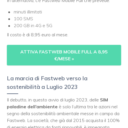
In alternativa, c’è Fastweb Mobile Full che prevede:
minuti illimitati
100 SMS
200 GB in 4G e 5G
Il costo è di 8,95 euro al mese.
ATTIVA FASTWEB MOBILE FULL A 8,95
€/MESE
»
La marcia di Fastweb verso la
sostenibilità a Luglio 2023
Il debutto, in questo avvio di luglio 2023, delle
SIM
paladine dell’ambiente
è solo l’ultima tra le azioni nel
segno della sostenibilità ambientale messe in campo da
Fastweb. La società, che già dal 2015 acquista il 100%
di energia elettrica da fonti rinnovabili, è impegnata