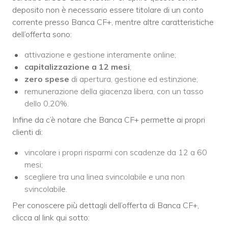
deposito non è necessario essere titolare di un conto
corrente presso Banca CF+, mentre altre caratteristiche
dell’offerta sono:
attivazione e gestione interamente online;
capitalizzazione a 12 mesi
;
zero spese
di apertura, gestione ed estinzione;
remunerazione della giacenza libera, con un tasso
dello 0,20%.
Infine da c’è notare che Banca CF+ permette ai propri
clienti di:
vincolare i propri risparmi con scadenze da 12 a 60
mesi;
scegliere tra una linea svincolabile e una non
svincolabile.
Per conoscere più dettagli dell’offerta di Banca CF+,
clicca al link qui sotto: