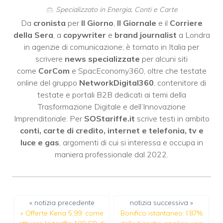
Specializzato in Energia, Conti e Carte
Da
cronista
per
Il Giorno
,
Il Giornale
e il
Corriere
della Sera
, a
copywriter
e
brand journalist
a Londra
in agenzie di comunicazione; è tornato in Italia per
scrivere
news specializzate
per alcuni siti
come
CorCom
e SpacEconomy360, oltre che testate
online del gruppo
NetworkDigital360
, contenitore di
testate e portali B2B dedicati ai temi della
Trasformazione Digitale e dell’Innovazione
Imprenditoriale. Per
SOStariffe.it
scrive testi in ambito
conti, carte di credito, internet e telefonia, tv e
luce e gas
, argomenti di cui si interessa e occupa in
maniera professionale dal 2022.
« notizia precedente
notizia successiva »
«
Offerte Kena 5,99: come
Bonifico istantaneo: l’87%