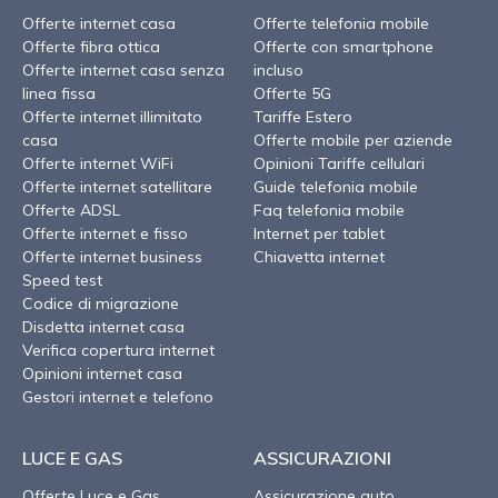
Offerte internet casa
Offerte telefonia mobile
Offerte fibra ottica
Offerte con smartphone
Offerte internet casa senza
incluso
linea fissa
Offerte 5G
Offerte internet illimitato
Tariffe Estero
casa
Offerte mobile per aziende
Offerte internet WiFi
Opinioni Tariffe cellulari
Offerte internet satellitare
Guide telefonia mobile
Offerte ADSL
Faq telefonia mobile
Offerte internet e fisso
Internet per tablet
Offerte internet business
Chiavetta internet
Speed test
Codice di migrazione
Disdetta internet casa
Verifica copertura internet
Opinioni internet casa
Gestori internet e telefono
LUCE E GAS
ASSICURAZIONI
Offerte Luce e Gas
Assicurazione auto