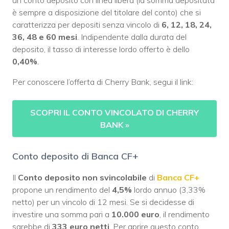
un conto deposito con linea libera (la somma depositata
è sempre a disposizione del titolare del conto) che si
caratterizza per depositi senza vincolo di
6, 12, 18, 24,
36, 48 e 60 mesi
. Indipendente dalla durata del
deposito, il tasso di interesse lordo offerto è dello
0,40%
.
Per conoscere l’offerta di Cherry Bank, segui il link:
SCOPRI IL CONTO VINCOLATO DI CHERRY
BANK »
Conto deposito di Banca CF+
Il
Conto deposito non svincolabile
di
Banca CF+
propone un rendimento del
4,5%
lordo annuo (3,33%
netto) per un vincolo di 12 mesi. Se si decidesse di
investire una somma pari a
10.000 euro
, il rendimento
sarebbe di
333 euro netti
. Per aprire questo conto