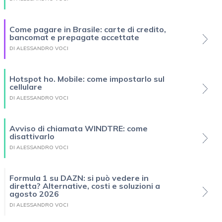
Come pagare in Brasile: carte di credito,
bancomat e prepagate accettate
DI ALESSANDRO VOCI
Hotspot ho. Mobile: come impostarlo sul
cellulare
DI ALESSANDRO VOCI
Avviso di chiamata WINDTRE: come
disattivarlo
DI ALESSANDRO VOCI
Formula 1 su DAZN: si può vedere in
diretta? Alternative, costi e soluzioni a
agosto 2026
DI ALESSANDRO VOCI