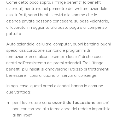
Come detto poco sopra, i “fringe benefit” (o benefit
aziendali) rientrano nel perimetro del welfare aziendale:
essi, infatti, sono i beni, i servizi o le somme che le
aziende private possono concedere, su base volontaria,
ai lavoratori in aggiunta alla busta paga o al compenso
pattuito.
Auto aziendale, cellulare, computer, buoni benzina, buoni
spesa, assicurazione sanitaria e programmi di
formazione: ecco alcuni esempi “classici” di che cosa
rientri nell’ecosistema dei premi aziendali. Tra i “fringe
benefit” più insoliti si annoverano l’utilizzo di trattamenti
benessere, i corsi di cucina o i servizi di concierge.
In ogni caso, questi premi aziendali hanno in comune
due vantaggi:
per il lavoratore sono
esenti da tassazione
perché
non concorrono alla formazione del reddito imponibile
ai fini Irpef;