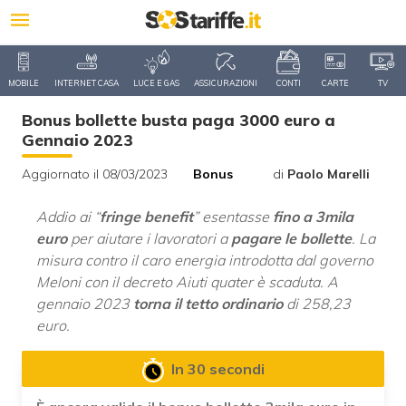
MOBILE
INTERNET CASA
LUCE E GAS
ASSICURAZIONI
CONTI
CARTE
TV
Bonus bollette busta paga 3000 euro a
Gennaio 2023
Aggiornato il 08/03/2023
Bonus
di
Paolo Marelli
Addio ai “
fringe benefit
” esentasse
fino a 3mila
euro
per aiutare i lavoratori a
pagare le bollette
. La
misura contro il caro energia introdotta dal governo
Meloni con il decreto Aiuti quater è scaduta. A
gennaio 2023
torna il tetto ordinario
di 258,23
euro.
In 30 secondi