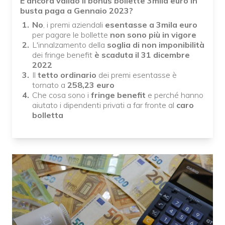
È ancora valido il bonus bollette 3mila euro in
busta paga a Gennaio 2023?
No
, i premi aziendali
esentasse a 3mila euro
per pagare le bollette
non sono più in vigore
L'innalzamento della
soglia di non imponibilità
dei fringe benefit
è scaduta il 31 dicembre
2022
Il
tetto ordinario
dei premi esentasse è
tornato a
258,23 euro
Che cosa sono i
fringe benefit
e perché hanno
aiutato i dipendenti privati a far fronte al
caro
bolletta