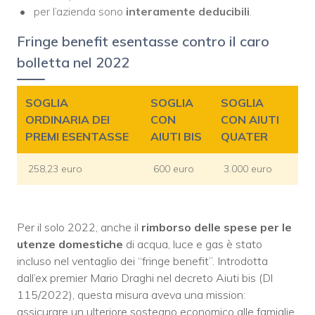
per l’azienda sono
interamente deducibili
.
Fringe benefit esentasse contro il caro
bolletta nel 2022
SOGLIA
SOGLIA
SOGLIA
ORDINARIA DEI
CON
CON AIUTI
PREMI ESENTASSE
AIUTI BIS
QUATER
258,23 euro
600 euro
3.000 euro
Per il solo 2022, anche il
rimborso delle spese per le
utenze domestiche
di acqua, luce e gas è stato
incluso nel ventaglio dei “fringe benefit”. Introdotta
dall’ex premier Mario Draghi nel decreto Aiuti bis (Dl
115/2022), questa misura aveva una mission:
assicurare un ulteriore sostegno economico alle famiglie