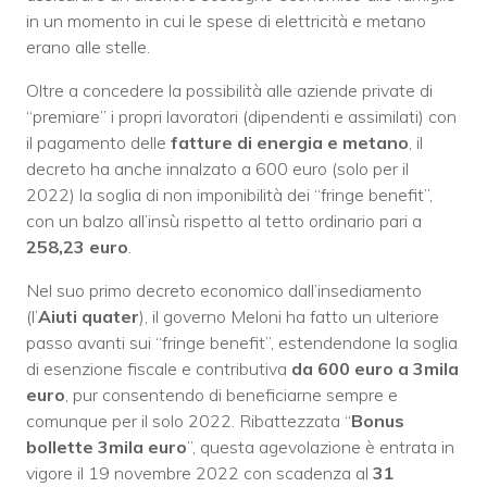
in un momento in cui le spese di elettricità e metano
erano alle stelle.
Oltre a concedere la possibilità alle aziende private di
“premiare” i propri lavoratori (dipendenti e assimilati) con
il pagamento delle
fatture di energia e metano
, il
decreto ha anche innalzato a 600 euro (solo per il
2022) la soglia di non imponibilità dei “fringe benefit”,
con un balzo all’insù rispetto al tetto ordinario pari a
258,23 euro
.
Nel suo primo decreto economico dall’insediamento
(l’
Aiuti quater
), il governo Meloni ha fatto un ulteriore
passo avanti sui “fringe benefit”, estendendone la soglia
di esenzione fiscale e contributiva
da 600 euro a 3mila
euro
, pur consentendo di beneficiarne sempre e
comunque per il solo 2022. Ribattezzata “
Bonus
bollette 3mila euro
”, questa agevolazione è entrata in
vigore il 19 novembre 2022 con scadenza al
31