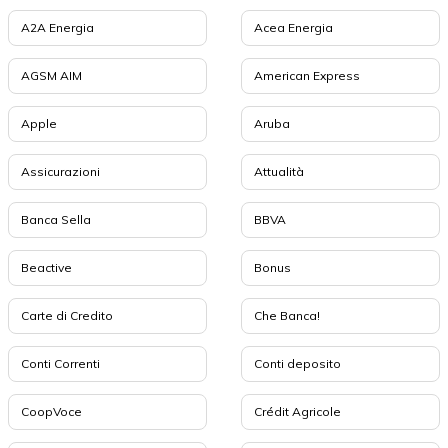
A2A Energia
Acea Energia
AGSM AIM
American Express
Apple
Aruba
Assicurazioni
Attualità
Banca Sella
BBVA
Beactive
Bonus
Carte di Credito
Che Banca!
Conti Correnti
Conti deposito
CoopVoce
Crédit Agricole