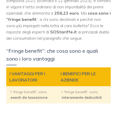
d’imposta 2022 (scattato il 12 gennaio 2023), è tornato
in vigore il tetto ordinario di non imponibilità dei premi
aziendali, che ammonta a
258,23 euro
. Ma
cosa sono i
“fringe benefit
”, a chi sono destinati e perché non
sono più impiegati nella lotta al caro bolletta? Ecco le
risposte degli esperti di
SOStariffe.it
ai principali dubbi
dei consumatori nel paragrafo che segue.
“Fringe benefit”: che cosa sono e quali
sono i loro vantaggi
I VANTAGGI PER I
I BENEFICI PER LE
LAVORATORI
AZIENDE
I “fringe benefit” sono
I “fringe benefit” sono
esenti da tassazione
interamente deducibili