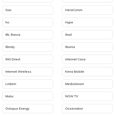
Gas
HeraComm
ho.
Hype
IBL Banca
Iliad
Illimity
Illumia
ING Direct
Internet Casa
Internet Wireless
Kena Mobile
Linkem
Mediolanum
Mutui
NOW TV
Octopus Energy
Osservatori