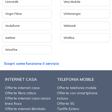
Unicredit
Very Mobile
Virgin Fibra
VIVIenergia
Vodafone
Webank
wekiwi
Widiba
WindTre
Scopri come funziona il servizio
INTERNET CASA
TELEFONIA MOBILE
Offerte internet casa
Offerte telefonia mobile
Offerte fibra ottica
Offerte con smartphone
Offerte internet casa senza
incluso
linea fissa
Offerte 5G
Offerte internet illimitato
Tariffe Estero