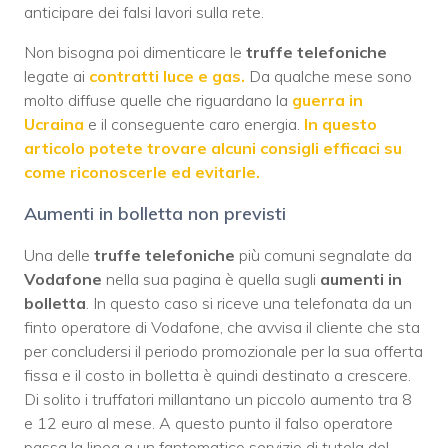
anticipare dei falsi lavori sulla rete.
Non bisogna poi dimenticare le
truffe telefoniche
legate ai
contratti luce e gas.
Da qualche mese sono
molto diffuse quelle che riguardano la
guerra in
Ucraina
e il conseguente caro energia.
In questo
articolo potete trovare alcuni consigli efficaci su
come riconoscerle ed evitarle.
Aumenti in bolletta non previsti
Una delle
truffe telefoniche
più comuni segnalate da
Vodafone
nella sua pagina è quella sugli
aumenti in
bolletta
. In questo caso si riceve una telefonata da un
finto operatore di Vodafone, che avvisa il cliente che sta
per concludersi il periodo promozionale per la sua offerta
fissa e il costo in bolletta è quindi destinato a crescere.
Di solito i truffatori millantano un piccolo aumento tra 8
e 12 euro al mese. A questo punto il falso operatore
passa la linea a un fantomatico servizio di tutela del