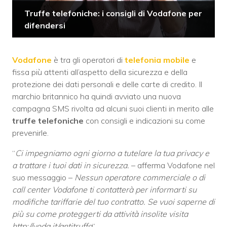
Truffe telefoniche: i consigli di Vodafone per
difendersi
Vodafone
è tra gli operatori di
telefonia mobile
e
fissa più attenti all’aspetto della sicurezza e della
protezione dei dati personali e delle carte di credito. Il
marchio britannico ha quindi avviato una nuova
campagna SMS rivolta ad alcuni suoi clienti in merito alle
truffe telefoniche
con consigli e indicazioni su come
prevenirle.
“
Ci impegniamo ogni giorno a tutelare la tua privacy e
a trattare i tuoi dati in sicurezza.
– afferma Vodafone nel
suo messaggio –
Nessun operatore commerciale o di
call center Vodafone ti contatterà per informarti su
modifiche tariffarie del tuo contratto. Se vuoi saperne di
più su come proteggerti da attività insolite visita
http://voda.it/antitruffa
“.