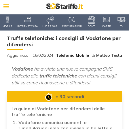
MOBILE
INTERNET CASA
LUCE E GAS
ASSICURAZIONI
CONTI
CARTE
TV
Truffe telefoniche: i consigli di Vodafone per
difendersi
Aggiornato il 16/02/2024
Telefonia Mobile
di
Matteo Testa
Vodafone
ha avviato una nuova campagna SMS
dedicata alle
truffe telefoniche
con alcuni consigli
utili su come riconoscerle e difendersi
In 30 secondi
La guida di Vodafone per difendersi dalle
truffe telefoniche
Vodafone comunica aumenti e
rimodulazioni solo con avviso in bolletta o