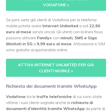
VODAFONE
»
Se però siete già clienti di Vodafone per la telefonia
mobile potete avere
Internet Unlimited
a soli
22,90
euro al mese
senza vincoli. Gli utenti con la linea fissa
possono attivare
Family+
con
minuti, SMS e Giga
illimitati in 5G
a
9,99 euro al mese
. Attivazione e SIM
sono gratuite acquistandola online.
ATTIVA INTERNET UNLIMITED PER GIÀ
CLIENTI MOBILE
»
Richiesta dei documenti tramite WhatsApp
Vodafone
tra le
truffe telefoniche
di cui sono state
vittime i suoi clienti segnala anche la
richiesta di
documenti d’identità tramite WhatsApp
da parte di