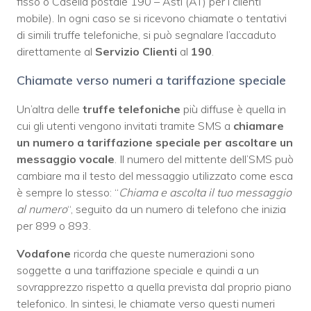
fisso o Casella postale 190 – Asti (AT) per i clienti
mobile). In ogni caso se si ricevono chiamate o tentativi
di simili truffe telefoniche, si può segnalare l’accaduto
direttamente al
Servizio Clienti
al
190
.
Chiamate verso numeri a tariffazione speciale
Un’altra delle
truffe telefoniche
più diffuse è quella in
cui gli utenti vengono invitati tramite SMS a
chiamare
un numero a tariffazione speciale per ascoltare un
messaggio vocale
. Il numero del mittente dell’SMS può
cambiare ma il testo del messaggio utilizzato come esca
è sempre lo stesso: “
Chiama e ascolta il tuo messaggio
al numero
“, seguito da un numero di telefono che inizia
per 899 o 893.
Vodafone
ricorda che queste numerazioni sono
soggette a una tariffazione speciale e quindi a un
sovrapprezzo rispetto a quella prevista dal proprio piano
telefonico. In sintesi, le chiamate verso questi numeri