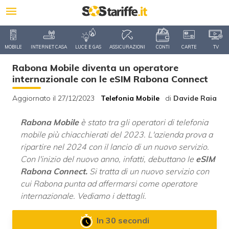
MOBILE
INTERNET CASA
LUCE E GAS
ASSICURAZIONI
CONTI
CARTE
TV
Rabona Mobile diventa un operatore
internazionale con le eSIM Rabona Connect
Aggiornato il 27/12/2023
Telefonia Mobile
di
Davide Raia
Rabona Mobile
è stato tra gli operatori di telefonia
mobile più chiacchierati del 2023. L'azienda prova a
ripartire nel 2024 con il lancio di un nuovo servizio.
Con l'inizio del nuovo anno, infatti, debuttano le
eSIM
Rabona Connect.
Si tratta di un nuovo servizio con
cui Rabona punta ad affermarsi come operatore
internazionale. Vediamo i dettagli.
In 30 secondi