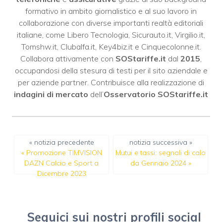
formativo in ambito giornalistico e al suo lavoro in
collaborazione con diverse importanti realtà editoriali
italiane, come
Libero Tecnologia
,
Sicurauto.it
,
Virgilio.it
,
Tomshw.it
,
Clubalfa.it
,
Key4biz.it
e
Cinquecolonne.it
.
Collabora attivamente con
SOStariffe.it
dal
2015
,
occupandosi della stesura di testi per il sito aziendale e
per aziende partner. Contribuisce alla realizzazione di
indagini di mercato
dell’
Osservatorio SOStariffe.it
« notizia precedente
notizia successiva »
«
Promozione TIMVISION
Mutui e tassi: segnali di calo
DAZN Calcio e Sport a
da Gennaio 2024
»
Dicembre 2023
Seguici sui nostri profili social