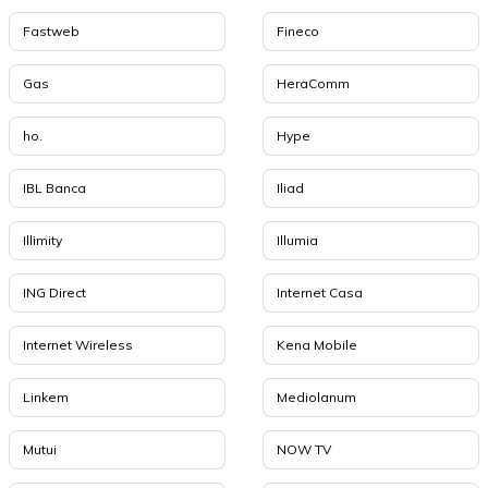
Fastweb
Fineco
Gas
HeraComm
ho.
Hype
IBL Banca
Iliad
Illimity
Illumia
ING Direct
Internet Casa
Internet Wireless
Kena Mobile
Linkem
Mediolanum
Mutui
NOW TV