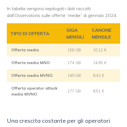
In tabella vengono riepilogati i dati raccolti
dall’Osservatorio sulle offerte “medie” di gennaio 2024.
GIGA
CANONE
TIPO DI OFFERTA
MENSILI
MENSILE
Offerta media
156 GB
10,12 €
Offerta media MNO
174 GB
14,65 €
Offerta media MVNO
149 GB
8,41 €
Offerta operator attack
177 GB
8,51 €
media MVNO
Una crescita costante per gli operatori