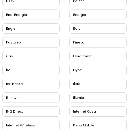
E.ON
Edison
Enel Energia
Energia
Engie
Eolo
Fastweb
Fineco
Gas
HeraComm
ho.
Hype
IBL Banca
Iliad
Illimity
Illumia
ING Direct
Internet Casa
Internet Wireless
Kena Mobile