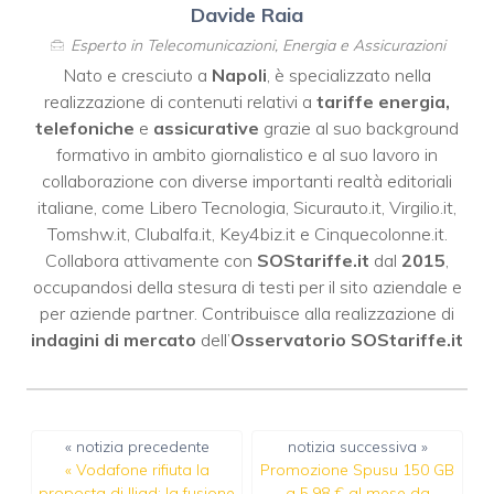
Davide Raia
Esperto in Telecomunicazioni, Energia e Assicurazioni
Nato e cresciuto a
Napoli
, è specializzato nella
realizzazione di contenuti relativi a
tariffe energia,
telefoniche
e
assicurative
grazie al suo background
formativo in ambito giornalistico e al suo lavoro in
collaborazione con diverse importanti realtà editoriali
italiane, come
Libero Tecnologia
,
Sicurauto.it
,
Virgilio.it
,
Tomshw.it
,
Clubalfa.it
,
Key4biz.it
e
Cinquecolonne.it
.
Collabora attivamente con
SOStariffe.it
dal
2015
,
occupandosi della stesura di testi per il sito aziendale e
per aziende partner. Contribuisce alla realizzazione di
indagini di mercato
dell’
Osservatorio SOStariffe.it
« notizia precedente
notizia successiva »
«
Vodafone rifiuta la
Promozione Spusu 150 GB
proposta di Iliad: la fusione
a 5,98 € al mese da