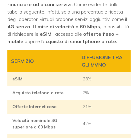
rinunciare ad alcuni servizi.
Come evidente dalla
tabella seguente, infatti, solo una percentuale ridotta
degli operatori virtuali propone servizi aggiuntivi come il
4G senza il limite di velocità a 60 Mbps,
la possibilità
di richiedere le
eSIM
, l’accesso alle
offerte fisso +
mobile
oppure l’a
cquisto di smartphone a rate.
DIFFUSIONE TRA
SERVIZIO
GLI MVNO
eSIM
28%
Acquisto telefono a rate
7%
Offerte Internet casa
21%
Velocità nominale 4G
42%
superiore a 60 Mbps