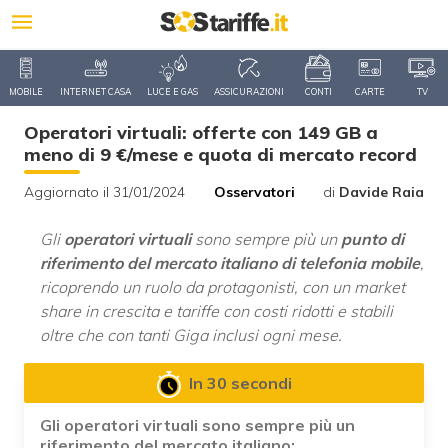
MOBILE
INTERNET CASA
LUCE E GAS
ASSICURAZIONI
CONTI
CARTE
TV
Operatori virtuali: offerte con 149 GB a
meno di 9 €/mese e quota di mercato record
Aggiornato il 31/01/2024
Osservatori
di
Davide Raia
Gli
operatori virtuali
sono sempre più un
punto di
riferimento del mercato italiano di telefonia mobile
,
ricoprendo un ruolo da protagonisti, con un market
share in crescita e tariffe con costi ridotti e stabili
oltre che con tanti Giga inclusi ogni mese.
In 30 secondi
Gli operatori virtuali sono sempre più un
riferimento del mercato italiano: