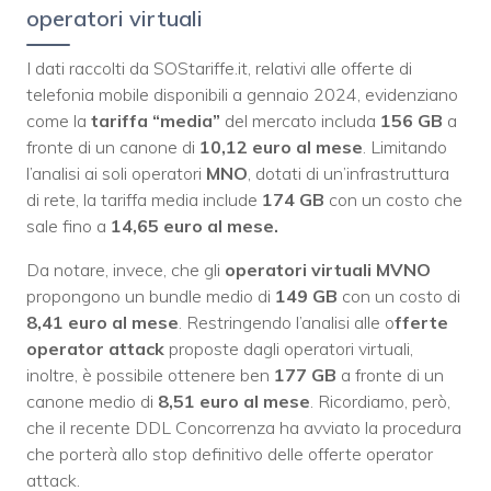
operatori virtuali
I dati raccolti da SOStariffe.it, relativi alle offerte di
telefonia mobile disponibili a gennaio 2024, evidenziano
come la
tariffa “media”
del mercato includa
156
GB
a
fronte di un canone di
10,12 euro al mese
. Limitando
l’analisi ai soli operatori
MNO
, dotati di un’infrastruttura
di rete, la tariffa media include
174 GB
con un costo che
sale fino a
14,65 euro al mese.
Da notare, invece, che gli
operatori virtuali MVNO
propongono un bundle medio di
149 GB
con un costo di
8,41 euro al mese
. Restringendo l’analisi alle o
fferte
operator attack
proposte dagli operatori virtuali,
inoltre, è possibile ottenere ben
177 GB
a fronte di un
canone medio di
8,51 euro al mese
. Ricordiamo, però,
che il recente DDL Concorrenza ha avviato la procedura
che porterà allo stop definitivo delle offerte operator
attack.