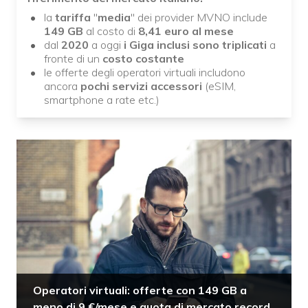
la
tariffa
"
media
" dei provider MVNO include
149
GB
al costo di
8,41 euro al mese
dal
2020
a oggi
i Giga inclusi sono triplicati
a
fronte di un
costo costante
le offerte degli operatori virtuali includono
ancora
pochi servizi accessori
(eSIM,
smartphone a rate etc.)
Operatori virtuali: offerte con 149 GB a
meno di 9 €/mese e quota di mercato record