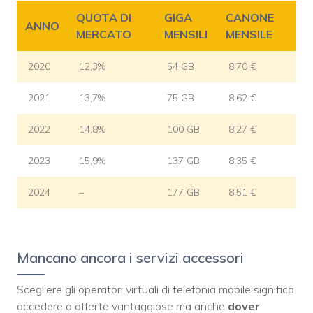
QUOTA DI
GIGA
CANONE
ANNO
MERCATO
MENSILI
MENSILE
2020
12,3%
54 GB
8,70 €
2021
13,7%
75 GB
8,62 €
2022
14,8%
100 GB
8,27 €
2023
15,9%
137 GB
8,35 €
2024
–
177 GB
8,51 €
Mancano ancora i servizi accessori
Scegliere gli operatori virtuali di telefonia mobile significa
accedere a offerte vantaggiose ma anche
dover