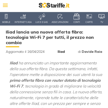
MOBILE
INTERNET CASA
LUCE E GAS
ASSICURAZIONI
CONTI
CARTE
TV
Iliad lancia una nuova offerta fibra:
tecnologia Wi-Fi 7 per tutti, il prezzo non
cambia
Aggiornato il 16/04/2024
Iliad
di
Davide Raia
Iliad
ha annunciato un importante aggiornamento
della sua offerta fibra. Da questa settimana, infatti,
l'operatore mette a disposizione dei suoi utenti la sua
prima offerta fibra con router dotato di tecnologia
Wi-Fi 7
, tecnologia in grado di migliorare la velocità
della connessione senza fili in casa. La nuova offerta,
naturalmente, riprende tutte le caratteristiche delle
altre offerte Iliad, con un prezzo per sempre e senza