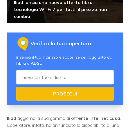
Iliad lancia una nuova offerta fibra:
tecnologia Wi-Fi 7 per tutti, il prezzo non
cambia
Verifica la tua copertura
Inserisci il tuo indirizzo e scopri se sei raggiunto da
fibra
o
ADSL
PROSEGUI
Iliad
aggiorna la sua gamma di
offerte Internet casa
.
L’operatore, infatti, ha annunciato la disponibilità di una