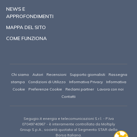
NEWS E
APPROFONDIMENTI
MAPPA DEL SITO
COME FUNZIONA
Chi siamo
Autori
Recensioni
Supporto giornalisti
Rassegna
stampa
Condizioni di Utilizzo
Informativa Privacy
Informativa
Cookie
Preferenze Cookie
Reclami partner
Lavora con noi
Contatti
Segugio.it energia e telecomunicazioni S.r.l.
- P.Iva
07049740967 -
è interamente controllata da Moltiply
Group S.p.A., società quotata al Segmento STAR della
Borsa Italiana.