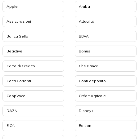
Apple
Aruba
Assicurazioni
Attualità
Banca Sella
BBVA
Beactive
Bonus
Carte di Credito
Che Banca!
Conti Correnti
Conti deposito
CoopVoce
Crédit Agricole
DAZN
Disney+
E.ON
Edison