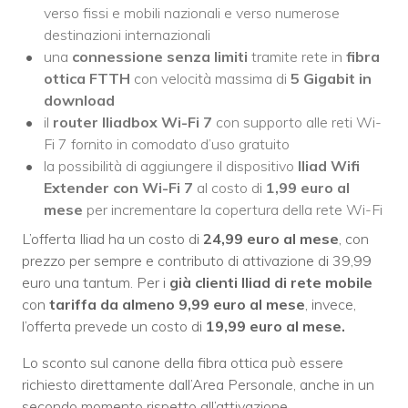
verso fissi e mobili nazionali e verso numerose
destinazioni internazionali
una
connessione senza limiti
tramite rete in
fibra
ottica FTTH
con velocità massima di
5 Gigabit in
download
il
router Iliadbox Wi-Fi 7
con supporto alle reti Wi-
Fi 7 fornito in comodato d’uso gratuito
la possibilità di aggiungere il dispositivo
Iliad Wifi
Extender con Wi-Fi 7
al costo di
1,99 euro al
mese
per incrementare la copertura della rete Wi-Fi
L’offerta Iliad ha un costo di
24,99 euro al mese
, con
prezzo per sempre e contributo di attivazione di 39,99
euro una tantum. Per i
già clienti Iliad di rete mobile
con
tariffa da almeno 9,99 euro al mese
, invece,
l’offerta prevede un costo di
19,99 euro al mese.
Lo sconto sul canone della fibra ottica può essere
richiesto direttamente dall’Area Personale, anche in un
secondo momento rispetto all’attivazione