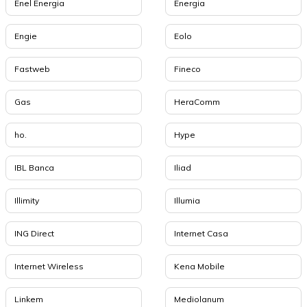
Enel Energia
Energia
Engie
Eolo
Fastweb
Fineco
Gas
HeraComm
ho.
Hype
IBL Banca
Iliad
Illimity
Illumia
ING Direct
Internet Casa
Internet Wireless
Kena Mobile
Linkem
Mediolanum