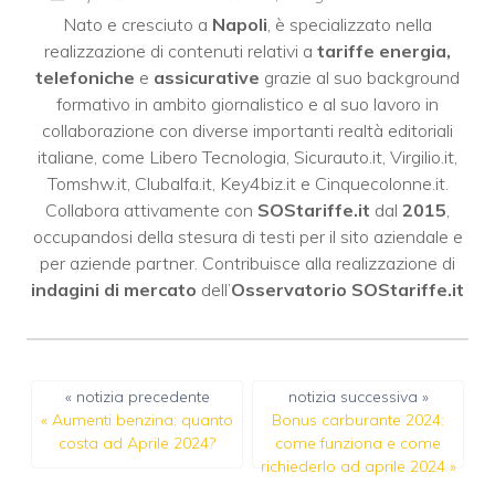
Nato e cresciuto a
Napoli
, è specializzato nella
realizzazione di contenuti relativi a
tariffe energia,
telefoniche
e
assicurative
grazie al suo background
formativo in ambito giornalistico e al suo lavoro in
collaborazione con diverse importanti realtà editoriali
italiane, come
Libero Tecnologia
,
Sicurauto.it
,
Virgilio.it
,
Tomshw.it
,
Clubalfa.it
,
Key4biz.it
e
Cinquecolonne.it
.
Collabora attivamente con
SOStariffe.it
dal
2015
,
occupandosi della stesura di testi per il sito aziendale e
per aziende partner. Contribuisce alla realizzazione di
indagini di mercato
dell’
Osservatorio SOStariffe.it
« notizia precedente
notizia successiva »
«
Aumenti benzina: quanto
Bonus carburante 2024:
costa ad Aprile 2024?
come funziona e come
richiederlo ad aprile 2024
»