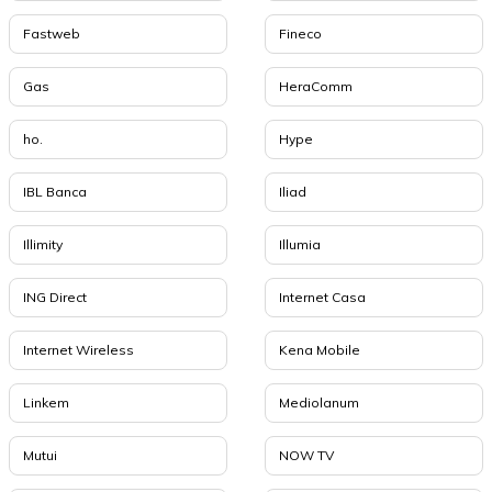
Fastweb
Fineco
Gas
HeraComm
ho.
Hype
IBL Banca
Iliad
Illimity
Illumia
ING Direct
Internet Casa
Internet Wireless
Kena Mobile
Linkem
Mediolanum
Mutui
NOW TV