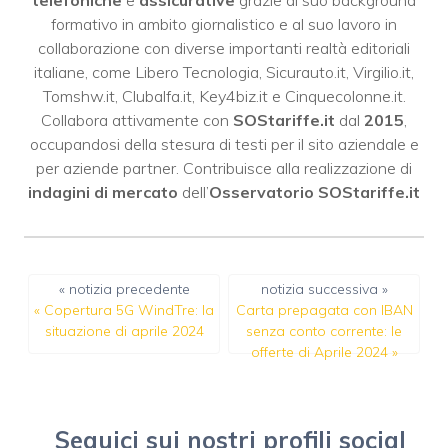
formativo in ambito giornalistico e al suo lavoro in
collaborazione con diverse importanti realtà editoriali
italiane, come
Libero Tecnologia
,
Sicurauto.it
,
Virgilio.it
,
Tomshw.it
,
Clubalfa.it
,
Key4biz.it
e
Cinquecolonne.it
.
Collabora attivamente con
SOStariffe.it
dal
2015
,
occupandosi della stesura di testi per il sito aziendale e
per aziende partner. Contribuisce alla realizzazione di
indagini di mercato
dell’
Osservatorio SOStariffe.it
« notizia precedente
notizia successiva »
«
Copertura 5G WindTre: la
Carta prepagata con IBAN
situazione di aprile 2024
senza conto corrente: le
offerte di Aprile 2024
»
Seguici sui nostri profili social