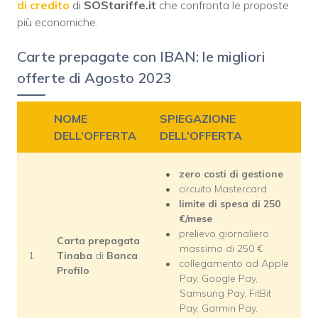
di credito
di
SOStariffe.it
che confronta le proposte
più economiche.
Carte prepagate con IBAN: le migliori
offerte di Agosto 2023
NOME
SPIEGAZIONE
DELL’OFFERTA
DELL’OFFERTA
zero costi di gestione
circuito Mastercard
limite di spesa
di 250
€/mese
prelievo giornaliero
Carta prepagata
massimo di 250 €
1
Tinaba
di
Banca
collegamento ad Apple
Profilo
Pay, Google Pay,
Samsung Pay, FitBit
Pay, Garmin Pay,