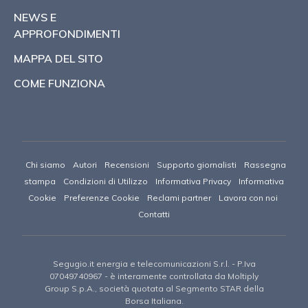
NEWS E
APPROFONDIMENTI
MAPPA DEL SITO
COME FUNZIONA
Chi siamo
Autori
Recensioni
Supporto giornalisti
Rassegna
stampa
Condizioni di Utilizzo
Informativa Privacy
Informativa
Cookie
Preferenze Cookie
Reclami partner
Lavora con noi
Contatti
Segugio.it energia e telecomunicazioni S.r.l.
- P.Iva
07049740967 -
è interamente controllata da Moltiply
Group S.p.A., società quotata al Segmento STAR della
Borsa Italiana.