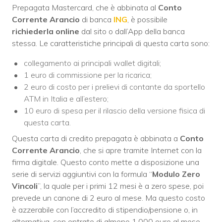
Prepagata Mastercard, che è abbinata al
Conto
Corrente Arancio
di banca
ING
, è possibile
richiederla online
dal sito o dall’App della banca
stessa. Le caratteristiche principali di questa carta sono:
collegamento ai principali wallet digitali;
1 euro di commissione per la ricarica;
2 euro di costo per i prelievi di contante da sportello
ATM in Italia e all’estero;
10 euro di spesa per il rilascio della versione fisica di
questa carta.
Questa carta di credito prepagata è abbinata a
Conto
Corrente Arancio
, che si apre tramite Internet con la
firma digitale. Questo conto mette a disposizione una
serie di servizi aggiuntivi con la formula “
Modulo Zero
Vincoli
”, la quale per i primi 12 mesi è a zero spese, poi
prevede un canone di 2 euro al mese. Ma questo costo
è azzerabile con l’accredito di stipendio/pensione o, in
alternativa, con entrate di almeno 1.000 euro al mese.