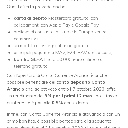
Quest’offerta prevede anche:
carta di debito
Mastercard gratuita, con
collegamenti con Apple Pay e Google Pay;
prelievo di contante in Italia e in Europa senza
commissioni;
un modulo di assegni all’anno gratuito;
principali pagamenti MAV, F24, RAV senza costi;
bonifici SEPA
fino a 50.000 euro online o al
telefono gratuito.
Con l’apertura di Conto Corrente Arancio è anche
possibile beneficiare del
conto deposito Conto
Arancio
che, se attivato entro il 7 ottobre 2023, offre
un rendimento del
3% per i primi 12 mesi
, poi il tasso
di interesse è pari allo
0,5%
annuo lordo.
Infine, con Conto Corrente Arancio e attivandolo con un
primo bonifico, è possibile partecipare alla seguente
promozione fino al 31 dicembre 2023: via email si riceve