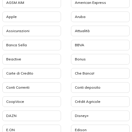
AGSM AIM
American Express
Apple
Aruba
Assicurazioni
Attualità
Banca Sella
BBVA
Beactive
Bonus
Carte di Credito
Che Banca!
Conti Correnti
Conti deposito
CoopVoce
Crédit Agricole
DAZN
Disney+
E.ON
Edison