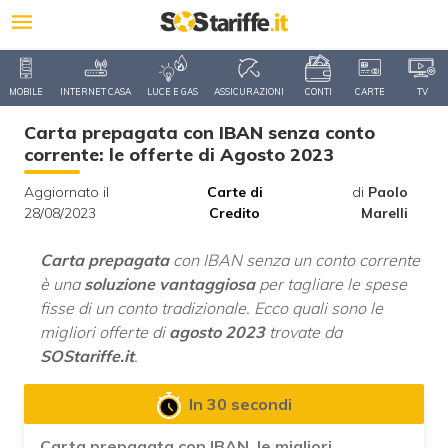
MOBILE
INTERNET CASA
LUCE E GAS
ASSICURAZIONI
CONTI
CARTE
TV
Carta prepagata con IBAN senza conto
corrente: le offerte di Agosto 2023
Aggiornato il
Carte di
di
Paolo
28/08/2023
Credito
Marelli
Carta prepagata
con IBAN senza un conto corrente
è una
soluzione vantaggiosa
per tagliare le spese
fisse di un conto tradizionale. Ecco quali sono le
migliori offerte di
agosto 2023
trovate da
SOStariffe.it
.
In 30 secondi
Carta prepagata con IBAN, le migliori